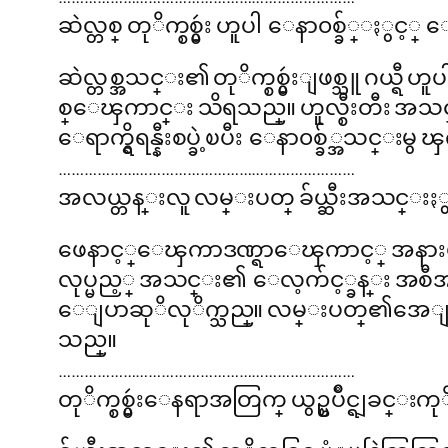
ဆဲလ္တစ္ တုိက္စစ္မွဴး ဟူပါ ေနာ၀စ္ခ်္ႏွင
ဆဲလ္တစ္အသင္း၏ တုိက္စစ္မွဴးျဖစ္သူ ဂယ္ရီ
စ္ေၾကာင္း သိရသည္။ ဟူလ္စီးတီး အသင
ေရာက္ရွိရန္နီးစပ္ခဲ့ၿပီး ေနာ၀စ္ခ်္အသင္
……………………………………………………………
အလယ္တန္းလူ လမ္းပတ္ ခ်ယ္ဆီးအသင္းႏွင
ဖေနာင့္ေၾကာဒဏ္ရာေၾကာင့္ အနားယူ
လုပ္မည့္ အသင္း၏ ေလ့က်င့္ခန္း အစီ
ေျပာဆုိလုိက္သည္။ လမ္းပတ္၏အေျခအ
သည္။
……………………………………………………………
တုိက္စစ္မွဴးေနရာအတြက္ ယွဥ္ၿပိဳင္ရျခင