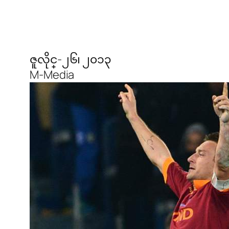
ဇူလိုင္-၂၆၊ ၂၀၁၃
M-Media