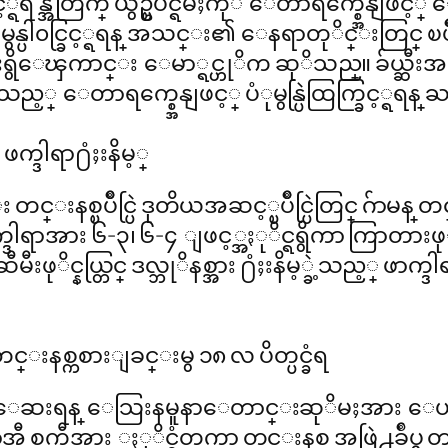
ထြက္ခြင့္ရရန္အတြက္ ယွဥ္ၿပိဳင္ရမႈကုိ ေတာရက္စ္
္ပါ၀င္ခြင့္ရရန္ အသင္း၏ ေနရာတုိင္းတြင္ ၿပိဳင
ိေၾကာင္း ေမာ္ရင္ဟုိက ဆုိသည္။ ခ်ယ္ဆီးအသင္
့ ေတာရက္စ္အေနျဖင့္ ပံုမွန္ပြဲထြက္ခြင့္ရရန္ 
း ဖက္ဒါရာ႐ံႈးနိမ့္
္း တင္းနစ္ၿပိဳင္ပြဲ ဒုတိယအဆင့္ၿပိဳင္ပြဲတြင္ ဂ်
ဖက္ဒါရာအား ၆-၃၊ ၆-၄ ျဖင့္အႏုိင္ရရွိကာ ကြာတားဖ
 ဆီမီးဖုိင္နယ္တြင္ ဒလ္ဘုိနစ္အား ႐ံႈးနိမ့္ခဲ့သည့္ 
းနစ္ကစားျခင္းမွ ၁၈ လ ပိတ္ပင္ခံရ
ိ စစ္ေဆးရန္ ေသြးနမူနာေတာင္းဆုိမႈအား ေပ
 စကီအား ႏုိင္ငံတကာ တင္းနစ္ အဖြဲ႕ခ်ဳပ္မွ တင္း