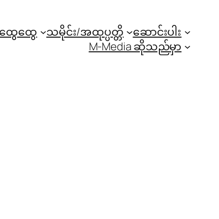
အထွေထွေ
သမိုင်း/အထုပ္ပတ္တိ
ဆောင်းပါး
M-Media ဆိုသည်မှာ