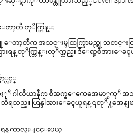
ဆုိင္ရာကုိ တာ၀န္ယူထားသည့္ Doyen Spor
တာ့တီ တုိက္တြန္း
္သူ ေတာ့တီက အသင္းမွထြက္ခြာမည္ဟု သတင္း
န္ တုိက္တြန္းလုိက္သည္။ ဒီေရာ့စီအားေခၚယူရန္ ရီ
ာ္လင့္
ုိ ဂါလီယာနီက စီအက္စ္ေကေအေမာ္စကုိ အသင္း၏
 သိရသည္။ ဟြန္ဒါအားေခၚယူရန္ ၎တုိ႔အေနျဖ
ရန္ ကာလူးျငင္းပယ္