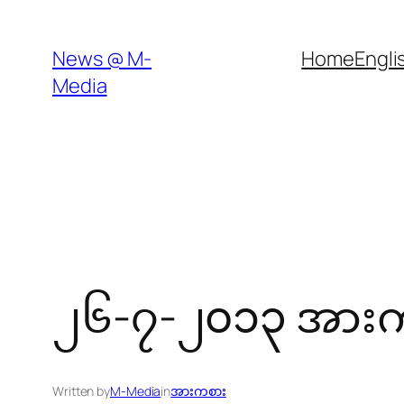
Skip
to
News @ M-
Home
Engli
content
Media
၂၆-၇-၂၀၁၃ အား
Written by
M-Media
in
အားကစား