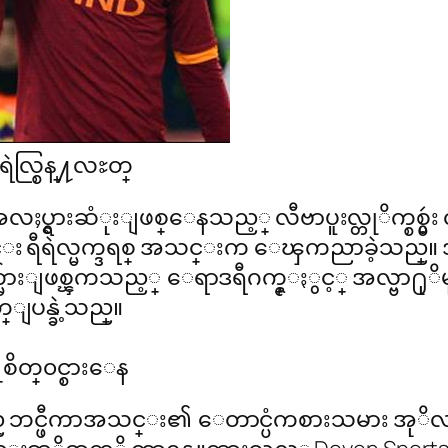
ရဲလ္စြန္႔လႊတ္
ွားဆံုးျဖစ္ေနသည့္ လီဗာပူးလ္တုိက္စစ္မွဴး လ
္း ရီရဲလ္မက္ဒရစ္ အသင္းက ေၾကညာခဲ့သည္။
ခတက္မ်ားျဖစ္ၾကသည့္ ေရာဒရီဂက္ဇ္ႏွင့္ အလ္ဗ
ပန္ခဲ့သည္။
စိတ္၀င္စားေန
ဘင္ဖီကာအသင္း၏ ေတာင္ပံကစားသမား အုိလာဂ