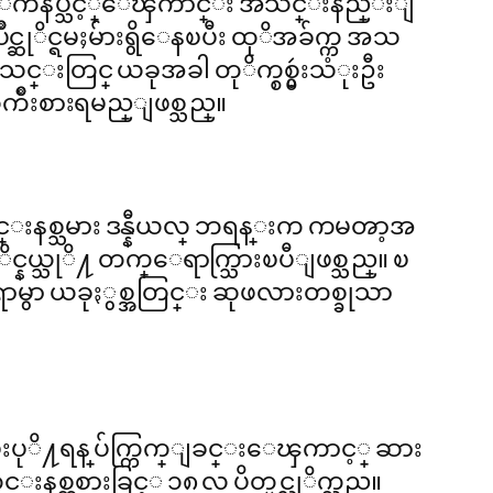
အေနျဖင့္ ေက်နပ္သင့္ေၾကာင္း အသင္းနည္းျ
္ဆုိင္ရမႈမ်ားရွိေနၿပီး ထုိအခ်က္က အသ
းတြင္ ယခုအခါ တုိက္စစ္မွဴးသံုးဦး
ႀကိဳးစားရမည္ျဖစ္သည္။
ာမန္ တင္းနစ္သမား ဒန္နီယလ္ ဘရန္းက ကမၻာ့အ
ုိင္နယ္သုိ႔ တက္ေရာက္သြားၿပီျဖစ္သည္။ ၿ
ဖာက္ဒါရာမွာ ယခုႏွစ္အတြင္း ဆုဖလားတစ္ခုသာ
းပုိ႔ရန္ ပ်က္ကြက္ျခင္းေၾကာင့္ ဆား
နစ္ကစားခြင့္ ၁၈ လ ပိတ္ပင္လုိက္သည္။