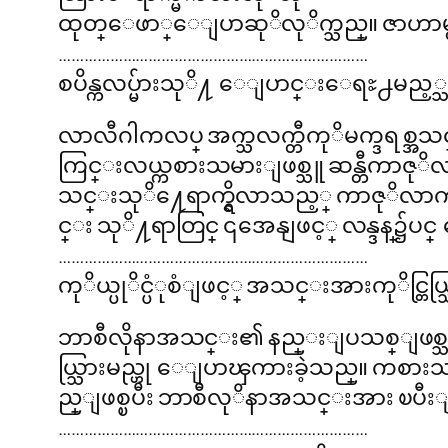
ထုတ္ေဖာ္ေျပာဆုိလုိက္သည္။ ဇာဟာမွာ ယခ
………………………………………………………………
စပိန္ကလပ္မ်ားသုိ႔ ေျပာင္းေရႊ႕မည
လာလီဂါကလပ္ အက္သလက္တီကုိမက္ဒရစ္
ကြင္းလယ္ကစားသမားျဖစ္သူ ဆန္တီကာဇုိ
သင္းသုိ႔ေရာက္ရွိလာသည့္ ကာဇုိလ
င္း သုိ႔ရာတြင္ ၎အေနျဖင့္ လန္ဒန္၌ပ
………………………………………………………………
ကုိယ္ပုိင္ပံုစံျဖင့္ အသင္းအားကုိင္တြယ္
ဘာစီလိုနာအသင္း၏ နည္းျပသစ္ျဖစ္သူ ဂ်
ယ္သြားမည္ဟု ေျပာၾကားခဲ့သည္။ ကစားသမ
ည္ျဖစ္ၿပီး ဘာစီလုိနာအသင္းအား ၿပီးျ
………………………………………………………………