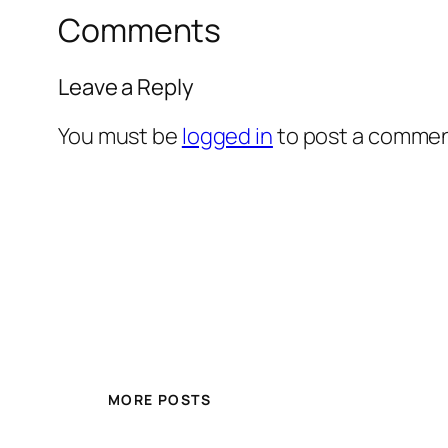
Comments
Leave a Reply
You must be
logged in
to post a commen
MORE POSTS