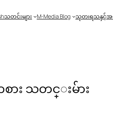
sh
သတင်းများ
M-Media Blog
သုတ၊ရသနှင့်
စား သတင္းမ်ား