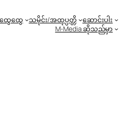
အထွေထွေ
သမိုင်း/အထုပ္ပတ္တိ
ဆောင်းပါး
M-Media ဆိုသည်မှာ