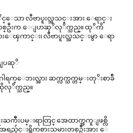
င္ဆုိင္ေသာ လီဗာပူးလ္အသင္းအား ေရာင္း
တစ္ဦးက ေျပာဆုိလုိက္သည္။ ထုိကိ
ားေၾကာင္း၊ လီဗာပူးလ္အသင္းမွာ ေရာ
းျပဆုိ
ါရက္ေဘးလ္အား ဆက္လက္သက္တမ္းတုိးစာခ်ဳ
ုလုိက္သည္။
ေရးႀကိဳးပမ္းရာတြင္ အေထာက္အကူျဖစ္လိ
႔ အရည္ခ်င္းရွိကစားသမားတစ္ဦးအား ေ