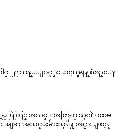
 ေပါင္ ၂၉ သန္းျဖင့္ေခၚယူရန္ စီစဥ္ေန
သည့္ ပြဲတြင္ အသင္းအတြက္ သူ၏ ပထမ
ပီး အျခားအသင္းမ်ားသုိ႔ အငွားျဖင့္