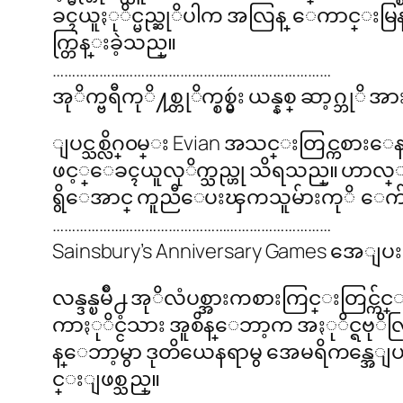
ခၚယူႏုိင္မည္ဆုိပါက အလြန္ ေကာင္းမြန္
က္တြန္းခဲ့သည္။
………………………………………………………………
အုိက္ဗရီကုိ႔စ္တုိက္စစ္မွဴး ယန္နစ္ ဆာ့ဂ္
ျပင္သစ္လိဂ္၀မ္း Evian အသင္းတြင္ကစားေနသ
ဖင့္ေခၚယူလုိက္သည္ဟု သိရသည္။ ဟာလ္
ရွိေအာင္ ကူညီေပးၾကသူမ်ားကုိ ေက
………………………………………………………………
Sainsbury’s Anniversary Games အေျပးၿပိဳ
လန္ဒန္ၿမိဳ႕ အုိလံပစ္အားကစားကြင္းတြင္က်င
ကာႏုိင္ငံသား အူစိန္ေဘာ့က အႏုိင္ရဗုိလ္စြ
န္ေဘာ့မွာ ဒုတိယေနရာမွ အေမရိကန္အေျပး
င္းျဖစ္သည္။