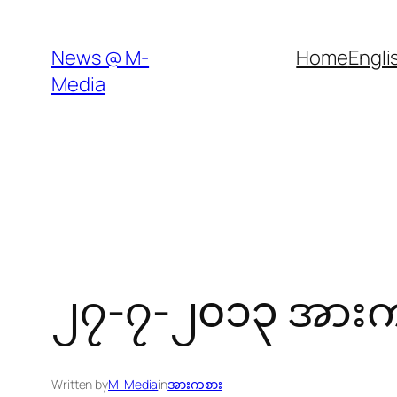
Skip
to
News @ M-
Home
Engli
content
Media
၂၇-၇-၂၀၁၃ အားက
Written by
M-Media
in
အားကစား