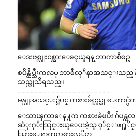
ေဒးဗစ္လူး၀စ္အားေခၚယူရန္ ဘာကာစီစဥ္
စပိန္ထိပ္သီးကလပ္ ဘာစီလုိနာအသင္းသည္
သည္ဟုသိရသည္။
………………………………………………………………
မန္ယူအသင္း၌ပင္ ကစားခ်င္သည္ဟု ေတာင္
ေသာၾကာေန႔က ကစားခဲ့ၿပီး ဂ်ပန္ကလပ
ဆံုးဂုိးသြင္းယူေပးခဲ့သူ ၀ုိင္းဖ႐ုိ
သြားေရာက္မကစားလုိဟု