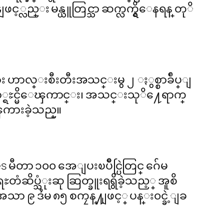
လည္း မန္ယူတြင္သာ ဆက္လက္ရွိေနရန္ တုိ
ိအား ဟာလ္းစီးတီးအသင္းမွ ၂ ႏွစ္စာခ်ဳပ္ျ
်ာ္ရႊင္မိေၾကာင္း၊ အသင္းသုိ႔ေရာက္
ကားခဲ့သည္။
es မီတာ ၁၀၀ အေျပးၿပိဳင္ပြဲတြင္ ဂ်ေမ
ႊတံဆိပ္သံုးဆု ဆြတ္ခူးရရွိခဲ့သည့္ အူစိ
ာ ၉ ဒႆမ ၈၅ စကၠန္႔ျဖင့္ ပန္း၀င္ခဲ့ျခ