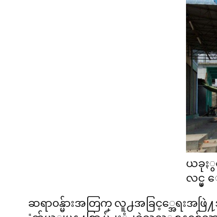
ယခုႏွစ
လင္မ္ 
ဆရာ၀န္မ်ားအတြက္ လူ႕အခြင့္အေရးအဖြဲ႔