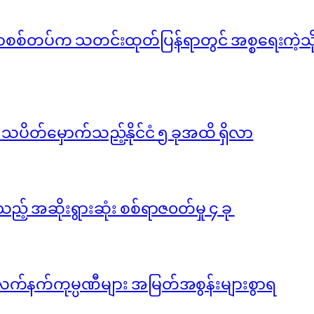
်မာစစ်တပ်က သတင်းထုတ်ပြန်ရာတွင် အစ္စရေးကဲ့သို့ 
ို သပိတ်မှောက်သည့်နိုင်ငံ ၅ ခုအထိ ရှိလာ
ည့် အဆိုးရွားဆုံး စစ်ရာဇ၀တ်မှု ၄ ခု
လက်နက်ကုမ္ပဏီများ အမြတ်အစွန်းများစွာရ