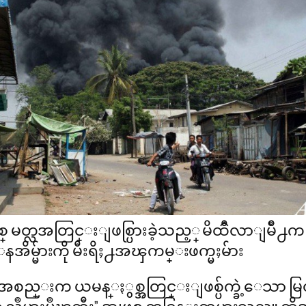
္ မတ္လအတြင္းျဖစ္ပြားခဲ့သည့္ မိထၳီလာျမိဳ႕က 
ေနအိမ္မ်ားကို မီးရိႈ႕အၾကမ္းဖက္မႈမ်ား
အစည္းက ယမန္ႏွစ္အတြင္းျဖစ္ပ်က္ခဲ့ေသာ မြတ