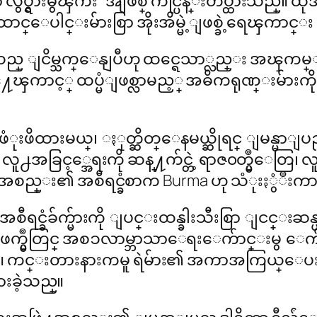
သာ လွဳပ္ရွားမွဳၾကီး” အျဖစ္ ကင္ပြန္းတပ္ထားသ
ာင္ေပါင္းမ်ားစြာ အိုးအိမ္မဲ့ျဖစ္ခဲ့ရေၾကာင္
ျငိမ္သက္ေနျပီဟု ထင္ရေသာ္လည္း အၾကမ္းဖက္မွ
႔ေၾကာင့္ ထပ္မံျဖစ္လာမည့္ အဓိကရုဏ္းမ်ားက
ုးဖိထားမယ္၊ ႏုတ္ဆိတ္ေနမယ္ဆိုရင္ ျမန္မာျပည္တစ
ဲမွာ လူ႕အခြင့္အေရးကို ဆန္႔က်င္တဲ့ ရာဇ၀တ္မွဳေတြ၊
ဲ႔အစည္း၏ အစီရင္ခံစာက Burma ဟု သံုးႏွံ
ီရင္ခံခ်က္မ်ားကို ျပင္းထန္ခါးသီးစြာ ျငင္းဆန္ပ
ဖက္မွဳတြင္ အစၥလာမ္ဘာသာေရးေက်ာင္းမွ 
င္းတားနားကမူ ရဲမ်ား၏ အကာအကြယ္ေပးရန္ပ်က္ကြက
ခဲ့သည္။