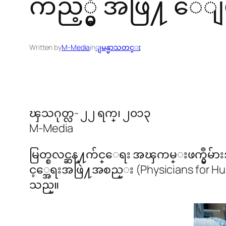
ကည့္မွဳ အဖြဲ႔ ေ
Written by
M-Media
in
ျမန္မာသတင္း
ၾသဂုတ္လ- ၂၂ ရက္၊ ၂၀၁၃
M-Media
မြတ္စလင္ဆန္႔က်င္ေရး အၾကမ္းဖက္မွဳမ်ား
င့္အေရးအဖြဲ႔အစည္း (Physicians 
သည္။