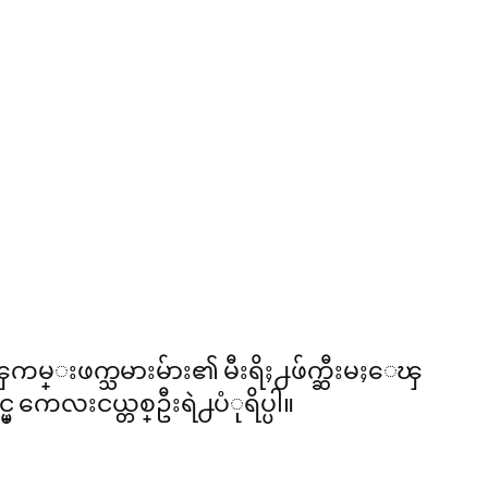
ကမ္းဖက္သမားမ်ား၏ မီးရိႈ႕ဖ်က္ဆီးမႈေၾ
 ကေလးငယ္တစ္ဦးရဲ႕ပံုရိပ္ပါ။