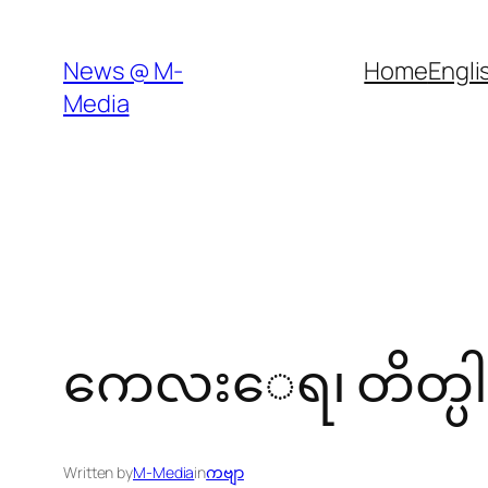
Skip
to
News @ M-
Home
Engli
content
Media
ကေလးေရ၊ တိတ္ပ
Written by
M-Media
in
ကဗျာ