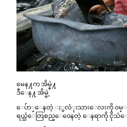
မေန႔က အိမ္နဲ႔
ဒီေန႔ အိမ္မဲ့
ေပ်ာ္ေနတဲ့ ႏွလံုးသားေလးကို ၀
ရယ္သံေတြစည္ေ၀ေနတဲ့ ေနရာကို ငိုသ