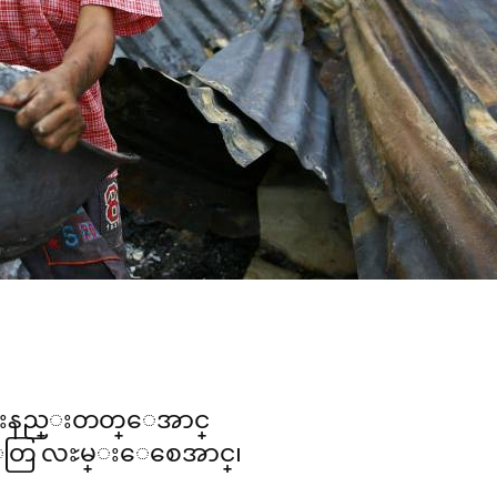
မ္းနည္းတတ္ေအာင္
ံေတြ လႊမ္းေစေအာင္၊