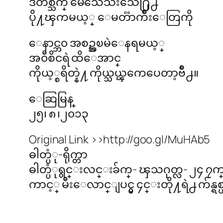
ဒီတစ္သက္ မေသေသးသေ႐ြ႕
ပို႔ၾကမယ့္ ေမတၱာက်ိဳးေတြကို
ေနာင္ဘ၀ အစဥ္အၿမဲေနရမယ့္
အ၀ီစိငရဲ ထိေအာင္
ကိုယ့္စရိတ္နဲ႔ ကိုယ္သယ္ၾကေပေတာ့ဗ်ိဳ႕။
ေဆြမြန္
၂၅၊ ၈ ၊၂၀၁၃
Original Link >>http://goo.gl/MuHAb5
ဓါတ္ပံု-ရိုက္တာ
ဓါတ္ပံုရွင္းလင္းခ်က္- ၾသဂုတ္လ- ၂၄ 
ကာင့္ မီးေလာင္ျပင္မွ ၄င္းတို႔ရဲ႕ က်န္ရ