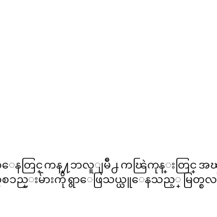
၇က္ေနတြင္ ကန္႔ဘလူျမိဳ႕ ကၽြဲကုန္းတြင္ အၾ
စ္ပစၥည္းမ်ားကို ရွာေဖြသယ္ယူေနသည့္ မြတ္စလင္မ္