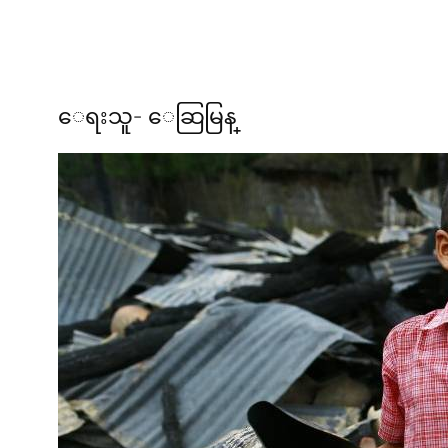
ေရးသူ- ေဆြမြန္