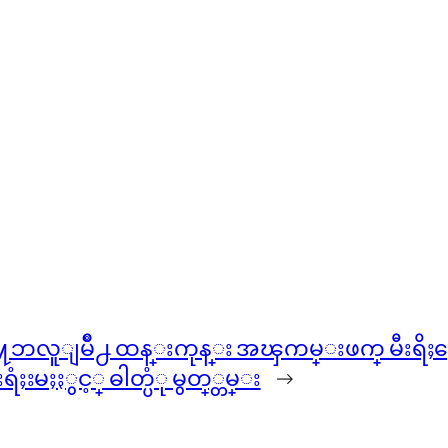
႔ဘလူျမိဳ႕ ထန္းကုန္း အၾကမ္းဖက္ မီးရိႈ႕ေၾကာင
ရံႈးမႈႏွင့္ ဓါတ္ပံု မွတ္္တမ္း
→