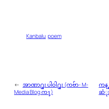
Kanbalu
poem
←
အာဏာ႐ူး ပါဝါ႐ူး (ကဗ်ာ- M-
ကန္
Media Blog က႑)
ဆံုး