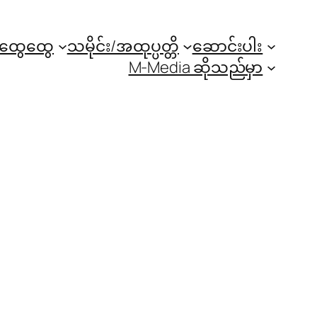
အထွေထွေ
သမိုင်း/အထုပ္ပတ္တိ
ဆောင်းပါး
M-Media ဆိုသည်မှာ