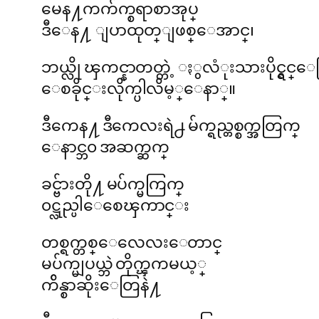
မေန႔ကက်က္စရာစာအုပ္
ဒီေန႔ ျပာထုတ္ျဖစ္ေအာင္၊
ဘယ္လို ၾကင္နာတတ္တဲ့ ႏွလံုးသားပိုင္ရွင
ေစခိုင္းလိုက္ပါလိမ့္ေနာ္။
ဒီကေန႔ ဒီကေလးရဲ႕ မ်က္ရည္တစ္စက္အတြက္
ေနာင္ဘ၀ အဆက္ဆက္
ခင္ဗ်ားတို႔ မပ်က္မကြက္
၀ဋ္လည္ပါေစေၾကာင္း
တစ္ရက္တစ္ေလေလးေတာင္
မပ်က္မျပယ္ဘဲ တိုက္ၾကမယ့္
က်ိန္စာဆိုးေတြနဲ႔