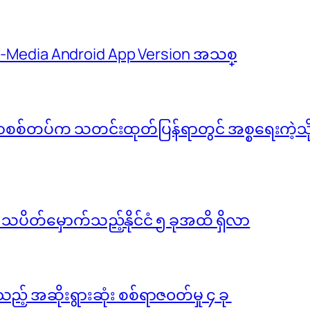
 M-Media Android App Version အသစ္
်မာစစ်တပ်က သတင်းထုတ်ပြန်ရာတွင် အစ္စရေးကဲ့သို့ 
ို သပိတ်မှောက်သည့်နိုင်ငံ ၅ ခုအထိ ရှိလာ
ည့် အဆိုးရွားဆုံး စစ်ရာဇ၀တ်မှု ၄ ခု