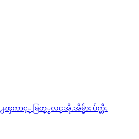
့္ မြတ္္စလင္ အိုးအိမ္မ်ား ပ်က္ဆီး