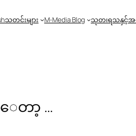
sh
သတင်းများ
M-Media Blog
သုတ၊ရသနှင့်
ါေတာ့ …