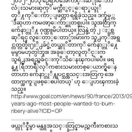
၂၀၁၂-၂၀၁၃ ဥေရာပအေကာင္းဆံုုးေဘာ
လံုးသမားဆုကုိ မက္ဆီႏွင့္ေရာ္နယ္ဒုိ
တုိ႔ကုိေက်ာ္ျဖတ္ကာ ရရွိခဲ့သည္။ ဒက္စ္ခ်မ့္က
“ဒီဆုဟာ ကမၻာ့ေက်ာ္ဆုတစ္ခုပါ။ သူအတြက္
က်ေနာ္တုိ႔ ဂုဏ္ယူမိပါတယ္။ လြန္ခဲ့တဲ့ ၂ ႏွစ္က
ဆုိရင္ လူေတာ္ေတာ္မ်ားမ်ားက သူ႕ကုိအရွ
င္လတ္လတ္မီး႐ႈိ႕ခ်င္ခဲ့တယ္ဆုိတာကုိ က်ေနာ္တုိ႔ေ
မ့မွာမဟုတ္ပါဘူး။ အခုေတာ့လူတုိင္းက
သူရဲ႕အရည္အခ်င္းကုိသိေနၾကပါၿပီ။ ဖရ
န္႔(ရီဘာရီ)လုိကစားသမားတစ္ေယာက္ရွိေန
တာဟာ က်ေနာ္တုိ႔ျပင္သစ္အသင္းအတြက္ အေ
ထာက္အကူျဖစ္ေစပါတယ္” ဟု ေျပာၾကားခဲ့
သည္။
http://www.goal.com/en/news/90/france/2013/0
years-ago-most-people-wanted-to-burn-
ribery-alive?ICID=OP
………………………………………………….
ဖယ္လုိင္နီမွာ မန္ယူအသင္းတြင္နာမည္ႀကီးကစားသ