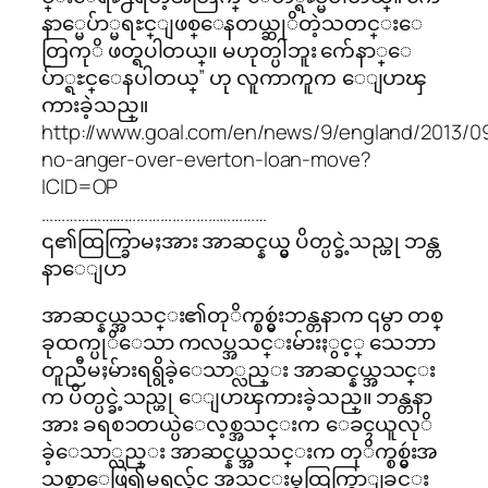
နာ္မေပ်ာ္မရႊင္ျဖစ္ေနတယ္ဆုိတဲ့သတင္းေ
တြကုိ ဖတ္ရပါတယ္။ မဟုတ္ပါဘူး က်ေနာ္ေ
ပ်ာ္ရႊင္ေနပါတယ္” ဟု လူကာကူက ေျပာၾ
ကားခဲ့သည္။
http://www.goal.com/en/news/9/england/2013/0
no-anger-over-everton-loan-move?
ICID=OP
…………………………………………………
၎၏ထြက္ခြာမႈအား အာဆင္နယ္မွ ပိတ္ပင္ခဲ့သည္ဟု ဘန္တ
နာေျပာ
အာဆင္နယ္အသင္း၏တုိက္စစ္မွဴးဘန္တနာက ၎မွာ တစ္
ခုထက္ပုိေသာ ကလပ္အသင္းမ်ားႏွင့္ သေဘာ
တူညီမႈမ်ားရရွိခဲ့ေသာ္လည္း အာဆင္နယ္အသင္း
က ပိတ္ပင္ခဲ့သည္ဟု ေျပာၾကားခဲ့သည္။ ဘန္တနာ
အား ခရစၥတယ္ပဲေလ့စ္အသင္းက ေခၚယူလုိ
ခဲ့ေသာ္လည္း အာဆင္နယ္အသင္းက တုိက္စစ္မွဴးအ
သစ္ရွာေဖြ၍မရလွ်င္ အသင္းမွထြက္ခြာျခင္း