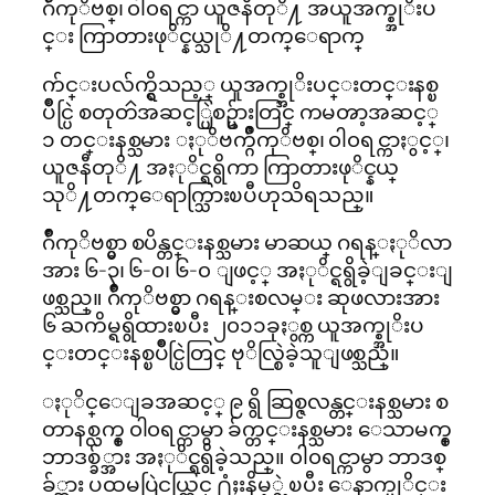
ဂ်ိဳကုိဗစ္၊ ၀ါ၀ရင္ကာ ယူဇနီတုိ႔ အယူအက္စ္အုိးပ
င္း ကြာတားဖုိင္နယ္သုိ႔တက္ေရာက္
က်င္းပလ်က္ရွိသည့္ ယူအက္စ္အုိးပင္းတင္းနစ္ၿ
ပိဳင္ပြဲ စတုတၳအဆင့္ပြဲစဥ္မ်ားတြင္ ကမၻာ့အဆင့္
၁ တင္းနစ္သမား ႏုိဗက္ဂ်ိဳကုိဗစ္၊ ၀ါ၀ရင္ကာႏွင့္၊
ယူဇနီတုိ႔ အႏုိင္ရရွိကာ ကြာတားဖုိင္နယ္
သုိ႔တက္ေရာက္သြားၿပီဟုသိရသည္။
ဂ်ဳိကုိဗစ္မွာ စပိန္တင္းနစ္သမား မာဆယ္ ဂရန္ႏုိလာ
အား ၆-၃၊ ၆-၀၊ ၆-၀ ျဖင့္ အႏုိင္ရရွိခဲ့ျခင္းျ
ဖစ္သည္။ ဂ်ိဳကုိဗစ္မွာ ဂရန္းစလမ္း ဆုဖလားအား
၆ ႀကိမ္ရရွိထားၿပီး ၂၀၁၁ခုႏွစ္က ယူအက္စ္အုိးပ
င္းတင္းနစ္ၿပိဳင္ပြဲတြင္ ဗုိလ္စြဲခဲ့သူျဖစ္သည္။
ႏုိင္ေျခအဆင့္ ၉ ရွိ ဆြစ္ဇလန္တင္းနစ္သမား စ
တာနစ္လက္စ္ ၀ါ၀ရင္ကာမွာ ခ်က္တင္းနစ္သမား ေသာမက္စ္
ဘာဒစ္ခ်္အား အႏုိင္ရရွိခဲ့သည္။ ၀ါ၀ရင္ကာမွာ ဘာဒစ္
ခ်္အား ပထမပြဲငယ္တြင္ ႐ံႈးနိမ့္ခဲ့ၿပီး ေနာက္ပုိင္း