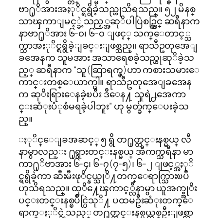
ဗာ႐ုိအားအႏုိင္ရရွိခဲ့သည္ဟုသိရသည္။ ၅၂ မိနစ္
သာၾကာျမင့္ခဲ့သည့္အဆုိပါပြဲစဥ္တြင္ ဆရီနာက
နာဗာ႐ုိအား ၆-၀၊ ၆-၀ ျဖင့္ သက္ေတာင့္သ
က္သာအႏုိင္ရရွိခဲ့ျခင္းျဖစ္သည္။ ရာသီဥတုအေျ
ခအေနက သူမအား အသာရေစခဲ့သည္ဟုဆုိခဲ့သ
ည့္ ဆရီနာက “သူ(ဆြာရက္ဇ္)ဟာ ကစားသမားေ
ကာင္းတစ္ေယာက္ပါ။ ရာသီဥတုအေျခအေန
က ဆုိးရြားေနခဲ့ၿပီး ဒီေန႔ သူရဲ႕အေကာ
င္းဆံုးပံုစံမရခဲ့ပါဘူး” ဟု မွတ္ခ်က္ေပးခဲ့သ
ည္။
ႏုိင္ေျခအဆင့္ ၅ ရွိ တ႐ုတ္တင္းနစ္မယ္ လီ
နာမွာလည္း ႐ုရွားတင္းနစ္မယ္ အီကက္သရီနာ မာ
ကာ႐ုိဗာအား ၆-၄၊ ၆-၇(၇-၅)၊ ၆-၂ ျဖင့္အႏုိ
င္ရရွိခဲ့ကာ ဆီးမီးဖုိင္နယ္သုိ႔တက္ေရာက္သြားၿပီ
ဟုသိရသည္။ ထုိ႔ေၾကာင့္လီနာမွာ ယူအက္စ္အုိး
ပင္းတင္းနစ္ၿပိဳင္ပြဲသုိ႔ ပထမဦးဆံုးတက္ေ
ရာက္ႏုိင္ခဲ့သည့္ တ႐ုတ္တင္းနစ္မယ္တစ္ဦးျဖစ္လာ