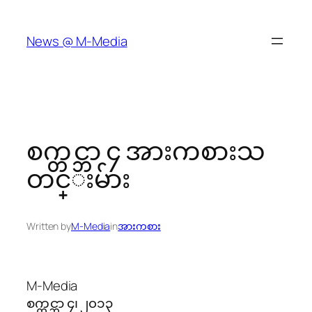
Skip
to
News @ M-Media
content
စက္တင္ဘာ ၄ အားကစားသ
တင္းမ်ား
Written by
M-Media
in
အားကစား
M-Media
စက္တင္ဘာ ၄၊ ၂၀၁၃