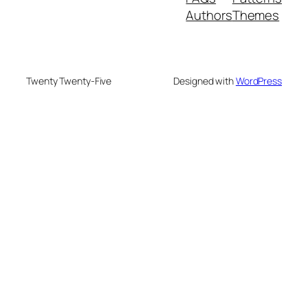
Authors
Themes
Twenty Twenty-Five
Designed with
WordPress