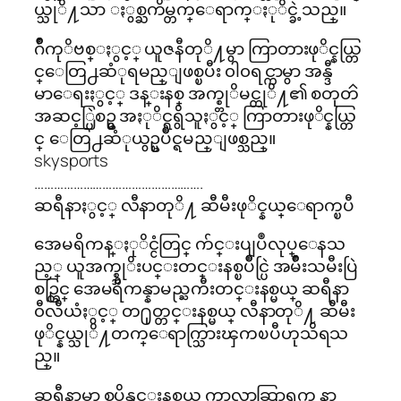
ယ္သုိ႔သာ ႏွစ္ႀကိမ္တက္ေရာက္ႏုိင္ခဲ့သည္။
ဂ်ိဳကုိဗစ္ႏွင့္ ယူဇနီတုိ႔မွာ ကြာတားဖုိင္နယ္တြ
င္ေတြ႕ဆံုရမည္ျဖစ္ၿပီး ၀ါ၀ရင္ကာမွာ အန္ဒီ
မာေရးႏွင့္ ဒန္းနစ္ အက္စ္တုိမင္တုိ႔၏ စတုတၳ
အဆင့္ပြဲစဥ္မွ အႏုိင္ရရွိသူႏွင့္ ကြာတားဖုိင္နယ္တြ
င္ ေတြ႕ဆံုယွဥ္ၿပိဳင္ရမည္ျဖစ္သည္။
skysports
…………………………………………….
ဆရီနာႏွင့္ လီနာတုိ႔ ဆီမီးဖုိင္နယ္ေရာက္ၿပီ
အေမရိကန္ႏုိင္ငံတြင္ က်င္းပျပဳလုပ္ေနသ
ည့္ ယူအက္စ္အုိးပင္းတင္းနစ္ၿပိဳင္ပြဲ အမ်ိဳးသမီးပြဲ
စဥ္တြင္ အေမရိကန္နာမည္ႀကီးတင္းနစ္မယ္ ဆရီနာ
၀ီလီယံႏွင့္ တ႐ုတ္တင္းနစ္မယ္ လီနာတုိ႔ ဆီမီး
ဖုိင္နယ္သုိ႔တက္ေရာက္သြားၾကၿပီဟုသိရသ
ည္။
ဆရီနာမွာ စပိန္တင္းနစ္မယ္ ကာလာဆြာရက္ဇ္ နာ