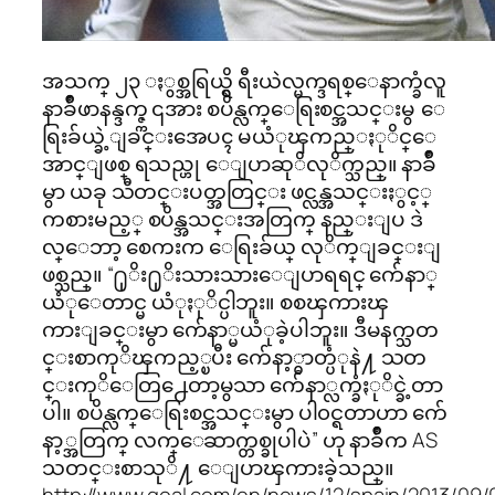
အသက္ ၂၃ ႏွစ္အရြယ္ရွိ ရီးယဲလ္မက္ဒရစ္ေနာက္ခံလူ
နာခ်ိဳဖာနန္ဒက္ဇ္က ၎အား စပိန္လက္ေရြးစင္အသင္းမွ ေ
ရြးခ်ယ္ခဲ့ျခင္းအေပၚ မယံုၾကည္ႏုိင္ေ
အာင္ျဖစ္ ရသည္ဟု ေျပာဆုိလုိက္သည္။ နာခ်ိဳ
မွာ ယခု သီတင္းပတ္အတြင္း ဖင္လန္အသင္းႏွင့္
ကစားမည့္ စပိန္အသင္းအတြက္ နည္းျပ ဒဲ
လ္ေဘာ့ စေကးက ေရြးခ်ယ္ လုိက္ျခင္းျ
ဖစ္သည္။ “႐ုိး႐ုိးသားသားေျပာရရင္ က်ေနာ္
ယံုေတာင္မ ယံုႏုိင္ပါဘူး။ စစၾကားၾ
ကားျခင္းမွာ က်ေနာ္မယံုခဲ့ပါဘူး။ ဒီမနက္သတ
င္းစာကုိၾကည့္ၿပီး က်ေနာ့္ဓာတ္ပံုနဲ႔ သတ
င္းကုိေတြ႕ေတာ့မွသာ က်ေနာ္လက္ခံႏုိင္ခဲ့တာ
ပါ။ စပိန္လက္ေရြးစင္အသင္းမွာ ပါ၀င္ရတာဟာ က်ေ
နာ့္အတြက္ လက္ေဆာက္တစ္ခုပါပဲ” ဟု နာခ်ိဳက AS
သတင္းစာသုိ႔ ေျပာၾကားခဲ့သည္။