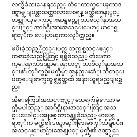
လက္ရွိခံစားေနရသည့္ တံေကာက္ေၾကာဒ
ဏ္ရာမွ ျပန္လာသက္သာလာေစရန္ မက္ဆီအေနႏွင့္
တစ္ကုိယ္ေကာင္းဆန္ရမည္ဟု ဘာစီလုိနာအသ
င္းႏွင့္ အာဂ်င္တီးအားအသင္းေဖာ္ မာေရွ
ရာႏုိက ေျပာၾကားလုိက္သည္။
ၿပီးခဲ့သည့္သီတင္းပတ္က ဘက္တစ္အသင္းႏွင့္
ကစားခဲ့သည့္ပြဲတြင္ ရရွိခဲ့သည့္ တံေကာ
က္ေၾကာဒဏ္ရာေၾကာင့္ ဘာစီလုိနာအသ
င္း၏ တုိက္စစ္မွဴး မက္ဆီမွာ အနည္းဆံုး သီတင္း
ပတ္ေျခာက္ပတ္မွ ရွစ္ပတ္အထိ အနားယူရမည္ျဖစ္သ
ည္။
အီေကြေဒါအသင္းႏွင့္ သေရက်ခဲ့ေသာ မ
က္ဆီမပါသည့္ အာဂ်င္တီးနားအသင္းတြင္ အသ
င္းေခါင္းအျဖစ္ တာ၀န္ယူခဲ့သည့္ မာေရွ
ရာႏုိက မက္ဆီ၏ ဒဏ္ရာဆုိးရြားမႈကုိသိရွိၿပီး၊
အသင္းေဖာ္မ်ားအေနျဖင့္ မက္ဆီ၏ ဒဏ္ရာ ေ