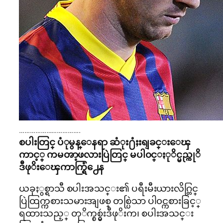
…………………………….
စပါးတြင္ ပံုမွန္ေနရာ ဆံုး႐ံႈးရျခင္းေၾ
ကာင့္ ကမၻာ့ဖလားပြဲတြင္ မပါ၀င္ႏုိင္မည္ကုိ
ဒီဖုိးေၾကာက္ရြံ႕ေန
ယခုႏွစ္ရာသီ စပါးအသင္း၏ ပရီးမီးယားလိဂ္တြင္
ပြဲထြက္ကစားသမားအျဖစ္ တစ္ပြဲသာ ပါ၀င္ကစားခြင့္
ရထားသည့္ တုိက္စစ္မွဴးဒီဖုိးက၊ စပါးအသင္း