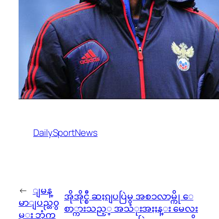
DailySportNews
←
ျမန္
အိုအိုင္စီ ဆႏၵျပပြဲမွ အစၥလာမ္ကို ေ
မာျပည္တ၀ွ
စာ္ကားသည့္ အသံုးအႏႈန္း မေလး
မ္း ဘုံက