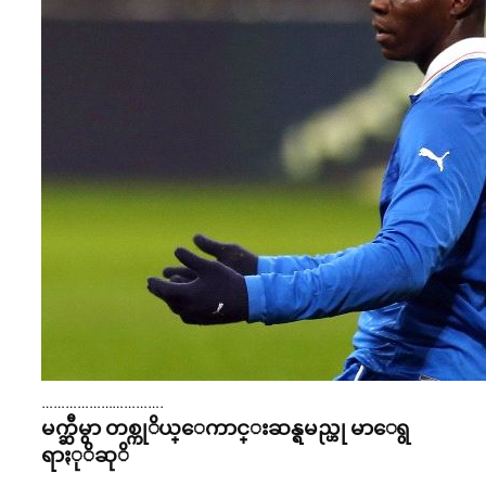
………………………….
မက္ဆီမွာ တစ္ကုိယ္ေကာင္းဆန္ရမည္ဟု မာေရွ
ရာႏုိဆုိ