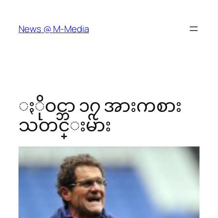
Skip
to
News @ M-Media
content
ႏိုဝင္ဘာ ၁၇ အားကစား
သတင္းမ်ား