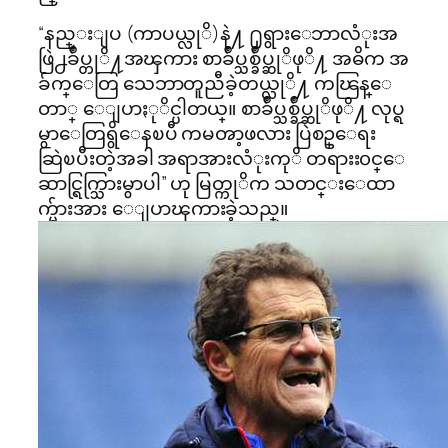
“နည္းျပ (ကာပယ္လုိ)နဲ႔ ႐ုရွားေဘာလံုးအ
ဖြဲ႕ခ်ဳပ္တုိ႔အၾကား စာခ်ဳပ္သစ္ခ်ဳပ္ဆုိဖုိ႔ အဓိက အ
ခ်က္ေတြ သေဘာတူညီခဲ့တယ္လုိ႔ ကၽြန္ေ
တာ္ ေျပာႏုိင္ပါတယ္။ စာခ်ဳပ္သစ္ခ်ဳပ္ဆုိဖုိ႔ လုပ္ရ
မွာေတြရွိေနၿပီ ကမၻာ့ဖလား ပြဲစဥ္ေရး
ဆြဲၿပီးတဲ့အခါ အရာအားလံုးကုိ တရားး၀င္ေ
ဆာင္ရြက္သြားမွာပါ” ဟု မြတ္ကုိက သတင္းေထာ
က္မ်ားအား ေျပာၾကားခဲ့သည္။