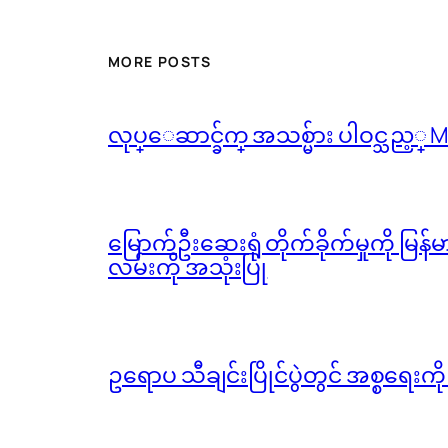
MORE POSTS
လုပ္ေဆာင္ခ်က္ အသစ္မ်ား ပါဝင္သည့္
မြောက်ဦးဆေးရုံ တိုက်ခိုက်မှုကို မြန
လမ်းကို အသုံးပြု
ဥရောပ သီချင်းပြိုင်ပွဲတွင် အစ္စရေးက