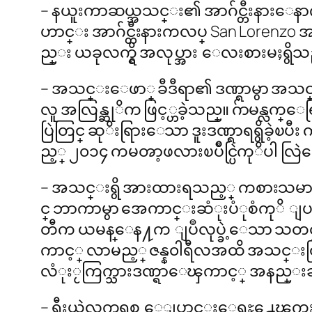
– နယူးကာဆယ္အသင္း၏ အာဂ်င္တီးနားေနာက
ဟာင္း အာဂ်င္တီးနားကလပ္ San Loren
ည္း ယခုလက္ရွိ အလုပ္အား ေလးစားမႈရွိ
– အသင္းေဖာ္ ခီဒီရာ၏ ဒဏ္ရာမွာ အသင္း
လူ အလြန္ဆုိက ဖြင့္ဟခဲ့သည္။ ဂ်ာမန္လက္ေ
ပြဲတြင္ ဆုိးရြားေသာ ဒူးဒဏ္ရာရရွိခဲ့ၿ
ည့္ ၂၀၁၄ ကမၻာ့ဖလားၿပိဳင္ပြဲကုိပါ လြဲေ
– အသင္းရွိ အားထားရသည့္ ကစားသမားမ်ား
င္ ဘာကာမွာ အေကာင္းဆံုးပံုစံကုိ 
တီက ယမန္ေန႔က ျပဳလုပ္ခဲ့ေသာ သတင
ကာင့္ လာမည့္ ဇန္န၀ါရီလအထိ အသင္းတြင္
လံုးႂကြက္သားဒဏ္ရာေၾကာင့္ အနည္းဆ
– ရီးယဲလ္မက္ဒရစ္မွ ေျပာင္းေရႊ႕ေၾက