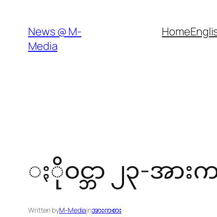
Skip
to
News @ M-
Home
Engli
content
Media
ႏိုဝင္ဘာ ၂၃-အာ
Written by
M-Media
in
အားကစား