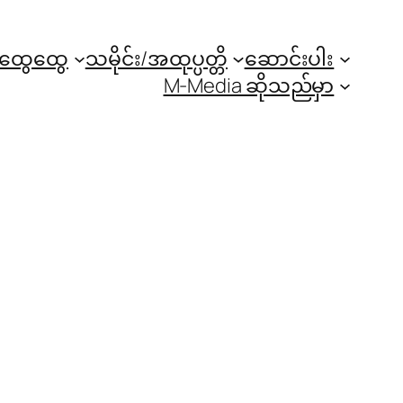
အထွေထွေ
သမိုင်း/အထုပ္ပတ္တိ
ဆောင်းပါး
M-Media ဆိုသည်မှာ