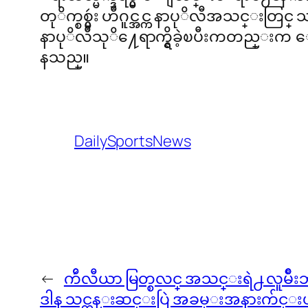
တုိက္စစ္မွဴး ဟီဂူင္အင္က နာပုိလီအသင္း
နာပုိလီသုိ႔ေရာက္ရွိခဲ့ၿပီးကတည္းက
နသည္။
DailySportsNews
←
က်ိဴလီယာ မြတ္စလင္ အသင္းရဲ႕ လူမ်ိ
ဒါန သင္တန္းဆင္းပြဲ အခမ္းအနားက်င္း