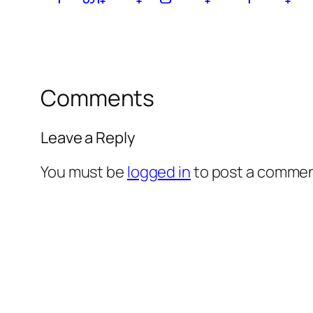
Comments
Leave a Reply
You must be
logged in
to post a commen