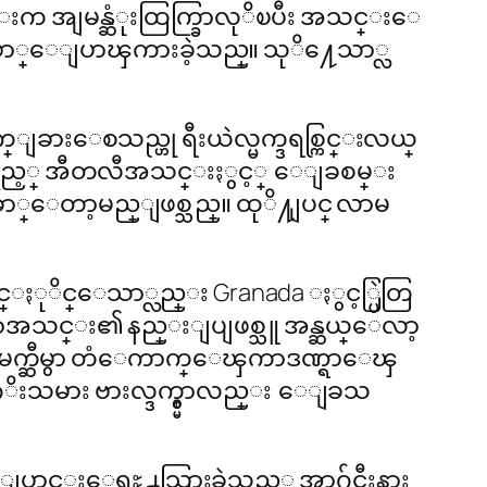
္းက အျမန္ဆံုးထြက္ခြာလုိၿပီး အသင္းေ
္ေဖာ္ေျပာၾကားခဲ့သည္။ သုိ႔ေသာ္လ
ျခားေစသည္ဟု ရီးယဲလ္မက္ဒရစ္ကြင္းလယ္
္ကစားခဲ့သည့္ အီတလီအသင္းႏွင့္ ေျခစမ္း
ဲေခ်ာ္ေတာ့မည္ျဖစ္သည္။ ထုိ႔ျပင္ လာမ
၀င္ႏုိင္ေသာ္လည္း Granada ႏွင့္ပြဲတြ
နာအသင္း၏ နည္းျပျဖစ္သူ အန္ဆယ္ေလာ့
။ မက္ဆီမွာ တံေကာက္ေၾကာဒဏ္ရာေၾ
ဂုိးသမား ဗားလ္ဒက္စ္မွာလည္း ေျခသ
ပာင္းေရႊ႕သြားခဲ့သည့္ အာဂ်င္တီးနား