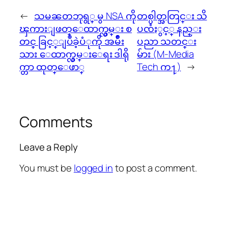
←
သမၼတဘုရွ္ မွ NSA ကို
တစ္ပါတ္အတြင္း သိ
ၾကားျဖတ္ေထာက္လွမ္း စ
ပၸံႏွင့္ နည္း
တင္ ခြင့္ျပဳခဲ့ပံုကို အမ်ိဳး
ပညာ သတင္း
သား ေထာက္လွမ္းေရး ဒါရို
မ်ား (M-Media
က္တာ ထုတ္ေဖာ္
Tech က႑)
→
Comments
Leave a Reply
You must be
logged in
to post a comment.