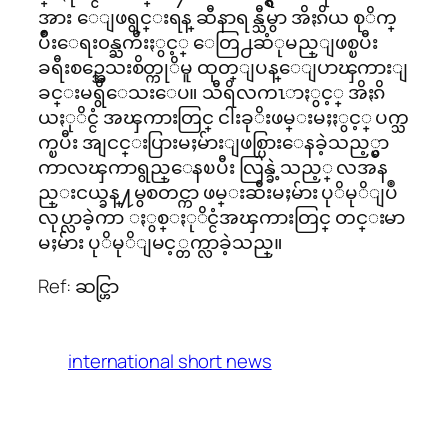
အား ေျဖရွင္းရန္ ဆီနာရန္သီမွာ အိႏၵိယ စုိက္
ပ်ိဳးေရး၀န္ႀကီးႏွင့္ ေတြ႕ဆံုမည္ျဖစ္ၿပီး
ခရီးစဥ္အေသးစိတ္ကုိမူ ထုတ္ျပန္ေျပာၾကားျ
ခင္းမရွိေသးေပ။ သီရိလကၤာႏွင့္ အိႏၵိ
ယႏုိင္ငံ အၾကားတြင္ ငါးခုိးဖမ္းမႈႏွင့္ ပက္သ
က္ၿပီး အျငင္းပြားမႈမ်ားျဖစ္ပြားေနခဲ့သည့္မွာ
ကာလၾကာရွည္ေနၿပီး လြန္ခဲ့သည့္ လအန
ည္းငယ္ခန္႔မွစတင္ကာ ဖမ္းဆီးမႈမ်ား ပုိမုိျပဳ
လုပ္လာခဲ့ကာ ႏွစ္ႏုိင္ငံအၾကားတြင္ တင္းမာ
မႈမ်ား ပုိမုိျမင့္တက္လာခဲ့သည္။
Ref: ဆင္ဟြာ
international short news