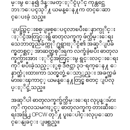
မ္းမွ ေန၍ ဒိန္းမတ္ႏုိင္ငံပုိင္ ကုန္တင္သေ
ဘၤာေပၚသုိ႔ ယမန္ေန႔က တင္ေဆာ
င္ေပးခဲ့ သည္။
ျပည္တြင္းစစ္ျဖစ္ေပၚလာၿပီးေနာက္ပုိင္း
ႏုိင္ငံအတြင္းရွိ ဓာတုလက္နက္ ဖ်က္သိမ္းေရး
သေဘာတူညီခ်က္ကုိ ႐ုရွားႏုိင္ငံ၏ အဆုိျပဳခ်
က္မွတစ္ဆင့္ အာဆတ္အစုိးရက လက္ခံခဲ့ၿပီး ဓာတုလ
က္နက္မ်ားအား ႏုိင္ငံအတြင္းမွ ရွင္းလင္းေရး
ကုိ ၿပီးခဲ့သည့္ႏွစ္ ဒီဇင္ဘာ ၃၁-ရက္ေန႔ ေ
နာက္ဆံုးထားကာ သတ္မွတ္ခဲ့ေသာ္လည္း အခက္အခဲ
မ်ားေၾကာင့္ ယမန္ေန႔တြင္မွ စတင္ ျပဳလု
ပ္ႏုိင္ခဲ့သည္။
အဆုိပါ ဓာတုလက္နက္ဖ်က္သိမ္းေရး လုပ္ငန္းမ်ား
ကုိ ကုလသမဂၢႏွင့္ ဓာတုလက္နက္ တားဆီးေ
ရးအဖြဲ႕ OPCW တုိ႔ ပူးေပါင္းလုပ္ေဆာ
င္ေနျခင္း ျဖစ္သည္။