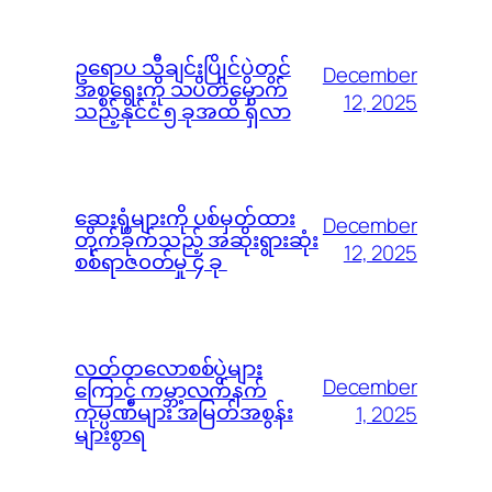
ဥရောပ သီချင်းပြိုင်ပွဲတွင်
December
အစ္စရေးကို သပိတ်မှောက်
12, 2025
သည့်နိုင်ငံ ၅ ခုအထိ ရှိလာ
ဆေးရုံများကို ပစ်မှတ်ထား
December
တိုက်ခိုက်သည့် အဆိုးရွားဆုံး
12, 2025
စစ်ရာဇ၀တ်မှု ၄ ခု
လတ်တလောစစ်ပွဲများ
December
ကြောင့် ကမ္ဘာ့လက်နက်
ကုမ္ပဏီများ အမြတ်အစွန်း
1, 2025
များစွာရ