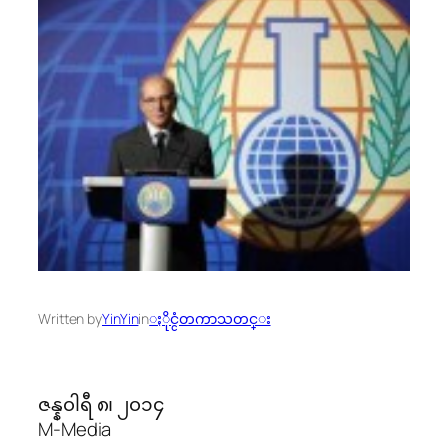
Written by
YinYin
in
ႏိုင္ငံတကာသတင္း
ဇန္န၀ါရီ ၈၊ ၂၀၁၄
M-Media