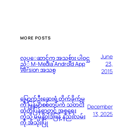
MORE POSTS
June
လုပ္ေဆာင္ခ်က္ အသစ္မ်ား ပါဝင္သ
23,
ည့္ M-Media Android App
Version အသစ္
2015
မြောက်ဦးဆေးရုံ တိုက်ခိုက်မှု
ကို မြန်မာစစ်တပ်က သတင်း
December
ထုတ်ပြန်ရာတွင် အစ္စရေး
13, 2025
ကဲ့သို့ မမှန်၀ါဒဖြန့် နည်းလမ်း
ကို အသုံးပြု