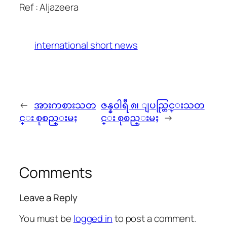
Ref : Aljazeera
international short news
←
အားကစားသတ
ဇန္န၀ါရီ ၈၊ ျပည္တြင္းသတ
င္း စုစည္းမႈ
င္း စုစည္းမႈ
→
Comments
Leave a Reply
You must be
logged in
to post a comment.