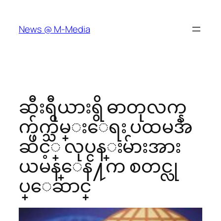
Skip
to
News @ M-Media
content
ဆီးရီယားရွိ ဓာတုလက္န
က္ဖ်က္သိမ္းေရး ပထမအ
ဆင့္ လုပ္ငန္းမ်ားအား
ယမန္ေန႔က စတင္လု
ပ္ေဆာင္