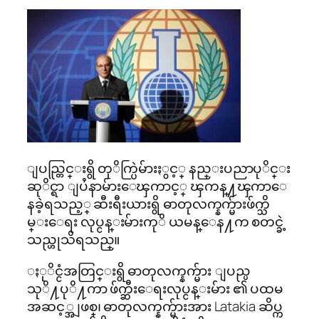
ျပည္တြင္းရွိ တုိက္ပြဲမ်ားႏွင့္ နည္းပညာပုိင္း
ဆုိင္ရာ ျပႆနာမ်ားေၾကာင့္ ၾကန္႔ၾကာေ
နခဲ့ရသည့္ ဆီးရီးယားရွိ ဓာတုလက္နက္မ်ားဖ်က္သိ
မ္းေရး လုပ္ငန္းမ်ားကုိ ယမန္ေန႔က စတင္ခဲ့
သည္ဟုသိရသည္။
ႏုိင္ငံအတြင္းရွိ ဓာတုလက္နက္မ်ား ျပည္ပ
သုိ႔ပုိ႔ကာ ဖ်က္ဆီးေရးလုပ္ငန္းမ်ား ၏ ပထမ
အဆင့္အျဖစ္၊ ဓာတုလက္နက္မ်ားအား Latakia ဆိပ္က