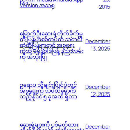
Version အသစ္
2015
မြောက်ဦးဆေးရုံ တိုက်ခိုက်မှု
ကို မြန်မာစစ်တပ်က သတင်း
December
ထုတ်ပြန်ရာတွင် အစ္စရေး
13, 2025
ကဲ့သို့ မမှန်၀ါဒဖြန့် နည်းလမ်း
ကို အသုံးပြု
ဥရောပ သီချင်းပြိုင်ပွဲတွင်
December
အစ္စရေးကို သပိတ်မှောက်
12, 2025
သည့်နိုင်ငံ ၅ ခုအထိ ရှိလာ
ဆေးရုံများကို ပစ်မှတ်ထား
December