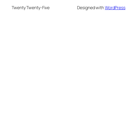
Twenty Twenty-Five
Designed with
WordPress