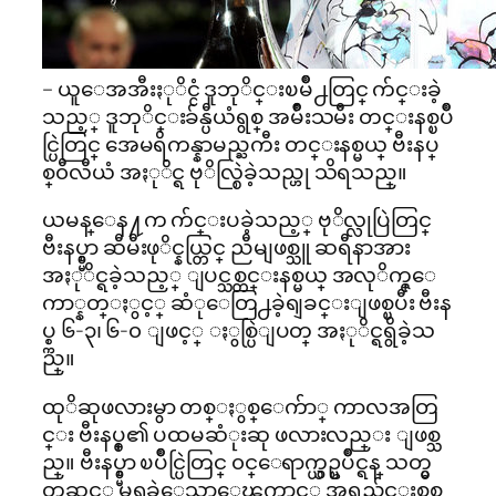
– ယူေအအီးႏုိင္ငံ ဒူဘုိင္းၿမိဳ႕တြင္ က်င္းခဲ့
သည့္ ဒူဘုိင္းခ်န္ပီယံရွစ္ အမ်ိဳးသမီး တင္းနစ္ၿပိဳ
င္ပြဲတြင္ အေမရိကန္နာမည္ႀကီး တင္းနစ္မယ္ ဗီးနပ္
စ္၀ီလီယံ အႏုိင္ရ ဗုိလ္စြဲခဲ့သည္ဟု သိရသည္။
ယမန္ေန႔က က်င္းပခဲ့သည့္ ဗုိလ္လုပြဲတြင္
ဗီးနပ္စ္မွာ ဆီမီးဖုိင္နယ္တြင္ ညီမျဖစ္သူ ဆရီနာအား
အႏုိင္ရခဲ့သည့္ ျပင္သစ္တင္းနစ္မယ္ အလုိက္ဇ္ေ
ကာ္နတ္ႏွင့္ ဆံုေတြ႕ခဲ့ရျခင္းျဖစ္ၿပီး ဗီးန
ပ္စ္က ၆-၃၊ ၆-၀ ျဖင့္ ႏွစ္ပြဲျပတ္ အႏုိင္ရရွိခဲ့သ
ည္။
ထုိဆုဖလားမွာ တစ္ႏွစ္ေက်ာ္ ကာလအတြ
င္း ဗီးနပ္စ္၏ ပထမဆံုးဆု ဖလားလည္း ျဖစ္သ
ည္။ ဗီးနပ္စ္မွာ ၿပိဳင္ပြဲတြင္ ၀င္ေရာက္ယွဥ္ၿပိဳင္ရန္ သတ္မွ
တ္အဆင့္ မရခဲ့ေသာေၾကာင့္ အရည္ခ်င္းစစ္ၿ