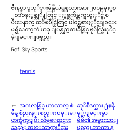
ဗီးနပ္စ္မွာ ဒူဘုိင္းခ်န္ပီယံရွစ္ဖလားအား ၂၀၀၉ခုႏွစ္
၂၀၁၀ခုႏွစ္တုိ႔တြင္ ႏွစ္ႀကိမ္ဆက္ရယူႏုိင္ခဲ့ၿ
ပီးေနာက္ ထုိၿပိဳင္ပြဲတြင္ ပါ၀င္ကစားႏုိင္ျခင္း
မရွိေတာ့ဘဲ ယခု ျပန္လည္ကစားခ်ိန္တြင္ ဗုိလ္စြဲႏုိင္
ခဲ့ျခင္းျဖစ္သည္။
Ref: Sky Sports
tennis
←
အဂၤလန္တြင္ ဟာလာလ္ စံ
ဆုိစီဒက္အား ႐ံႈးနိ
ခ်ိန္ စံညႊန္း စည္းကမ္းေ
မ့္ခဲ့ျခင္းမွာ
ဖာက္ဖ်က္ျပီး လိမ္ေရာင္း
မိမိ၏ အမွားသာျ
သည့္ စားေသာက္ဆုိင္အား
ဖစ္သည္ဟု ဘာကာ န