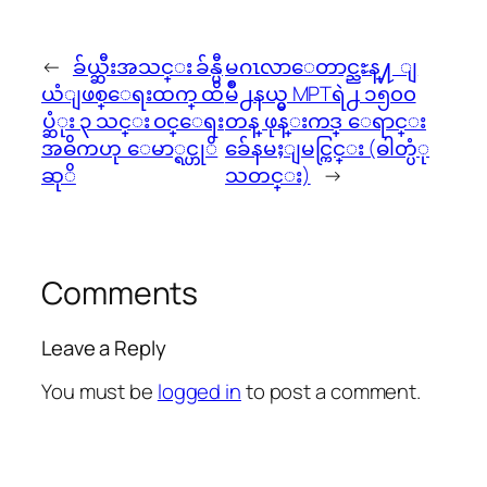
←
ခ်ယ္ဆီးအသင္း ခ်န္ပီ
မဂၤလာေတာင္ညႊန္႔ ျ
ယံျဖစ္ေရးထက္ ထိ
မိဳ႕နယ္မွ MPTရဲ႕ ၁၅၀၀
ပ္ဆံုး ၃ သင္း ဝင္ေရး
တန္ ဖုန္းကဒ္ ေရာင္း
အဓိကဟု ေမာ္ရင္ဟုိ
ခ်ေနမႈျမင္ကြင္း (ဓါတ္ပံု
ဆုိ
သတင္း)
→
Comments
Leave a Reply
You must be
logged in
to post a comment.