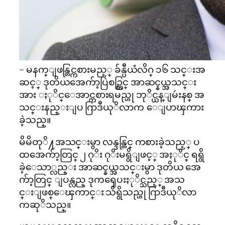
– မနက္ျဖန္တြင္ကစားမည့္ ခ်န္ပီယံလိဂ္ ၁၆ သင္းအ
ဆင့္ ဒုတိယအေက်ာ့ပြဲစဥ္တြင္ အာဆင္နယ္အသင္း
အား ႏုိင္ေအာင္ကစားရမည္ဟု ဘုိင္ယန္ျမဴးနစ္ အ
သင္းနည္းျပ ဂြာဒီယုိလာက ေျပာၾကား
ခဲ့သည္။
မိမိတုိ႔အသင္းမွာ လန္ဒန္တြင္ ကစားခဲ့သည့္ ပ
ထအေက်ာ့တြင္ ၂ ဂုိး ဂုိးမရွိျဖင့္ အႏုိင္ ရရွိ
ခဲ့ေသာ္လည္း အာဆင္နယ္အသင္းမွာ ဒုတိယ အေ
က်ာ့တြင္ ျပန္လည္ ဒုကၡေပးႏုိင္သည့္ အသ
င္းျဖစ္ေၾကာင္း သိရွိသည္ဟု ဂြာဒီယုိလာ
ကဆုိသည္။