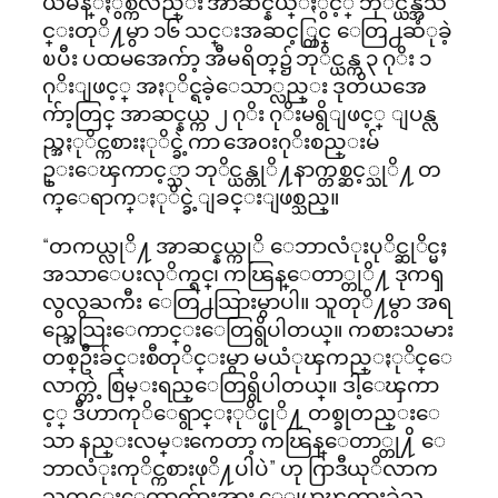
ယမန္ႏွစ္ကလည္း အာဆင္နယ္ႏွင့္ ဘုိင္ယန္အသ
င္းတုိ႔မွာ ၁၆ သင္းအဆင့္တြင္ ေတြ႕ဆံုခဲ့
ၿပီး ပထမအေက်ာ့ အီမရိတ္၌ ဘုိင္ယန္က ၃ ဂုိး ၁
ဂုိးျဖင့္ အႏုိင္ရခဲ့ေသာ္လည္း ဒုတိယအေ
က်ာ့တြင္ အာဆင္နယ္က ၂ ဂုိး ဂုိးမရွိျဖင့္ ျပန္လ
ည္အႏုိင္ကစားႏုိင္ခဲ့ကာ အေ၀းဂုိးစည္းမ်
ဥ္းေၾကာင့္သာ ဘုိင္ယန္တုိ႔နာက္တစ္ဆင့္သုိ႔ တ
က္ေရာက္ႏုိင္ခဲ့ျခင္းျဖစ္သည္။
“တကယ္လုိ႔ အာဆင္နယ္ကုိ ေဘာလံုးပုိင္ဆုိင္မႈ
အသာေပးလုိက္ရင္၊ ကၽြန္ေတာ္တုိ႔ ဒုကၡ
လွလွႀကီး ေတြ႕သြားမွာပါ။ သူတုိ႔မွာ အရ
ည္အေသြးေကာင္းေတြရွိပါတယ္။ ကစားသမား
တစ္ဦးခ်င္းစီတုိင္းမွာ မယံုၾကည္ႏုိင္ေ
လာက္တဲ့ စြမ္းရည္ေတြရွိပါတယ္။ ဒါ့ေၾကာ
င့္ ဒီဟာကုိေရွာင္ႏုိင္ဖုိ႔ တစ္ခုတည္းေ
သာ နည္းလမ္းကေတာ့ ကၽြန္ေတာ္တု႔ိ ေ
ဘာလံုးကုိင္ကစားဖုိ႔ပါပဲ” ဟု ဂြာဒီယုိလာက
သတင္းေထာက္မ်ားအား ေျပာၾကားခဲ့သ