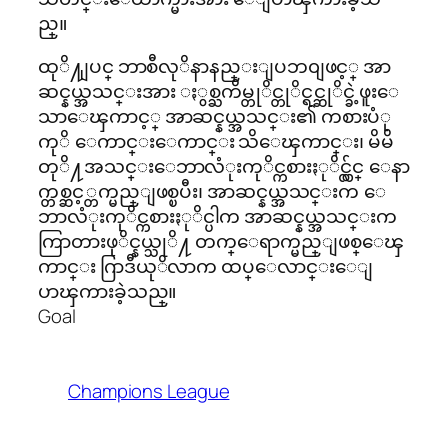
ည္။
ထုိ႔ျပင္ ဘာစီလုိနာနည္းျပဘ၀ျဖင့္ အာ
ဆင္နယ္အသင္းအား ႏွစ္ႀကိမ္တုိင္တုိင္ရင္ဆုိင္ခဲ့ဖူးေ
သာေၾကာင့္ အာဆင္နယ္အသင္း၏ ကစားပံု
ကုိ ေကာင္းေကာင္း သိေၾကာင္း၊ မိမိ
တုိ႔အသင္းေဘာလံုးကုိင္ကစားႏုိင္လွ်င္ ေနာ
က္တစ္ဆင့္တက္မည္ျဖစ္ၿပီး၊ အာဆင္နယ္အသင္းက ေ
ဘာလံုးကုိင္ကစားႏုိင္ပါက အာဆင္နယ္အသင္းက
ကြာတားဖုိင္နယ္သုိ႔ တက္ေရာက္မည္ျဖစ္ေၾ
ကာင္း ဂြာဒီယုိလာက ထပ္ေလာင္းေျ
ပာၾကားခဲ့သည္။
Goal
Champions League