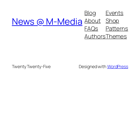
Blog
Events
News @ M-Media
About
Shop
FAQs
Patterns
Authors
Themes
Twenty Twenty-Five
Designed with
WordPress