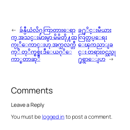
←
ခ်န္ပီယံလိဂ္ ကြာတားေရာ
ခ႐ုိင္းမီယား
က္ အသင္းမ်ားမွာ မိမိတို႔ထ
လြတ္လပ္ေရး
က္ပုိေကာင္းဟု အက္သလက္တီ
ေၾကညာျခ
ကုိ တုိက္စစ္မွဴး ဒီေယဂုိေ
င္း တရား၀င္သည္ဟု
ကာ္စတာဆုိ
႐ုရွာေျပာ
→
Comments
Leave a Reply
You must be
logged in
to post a comment.