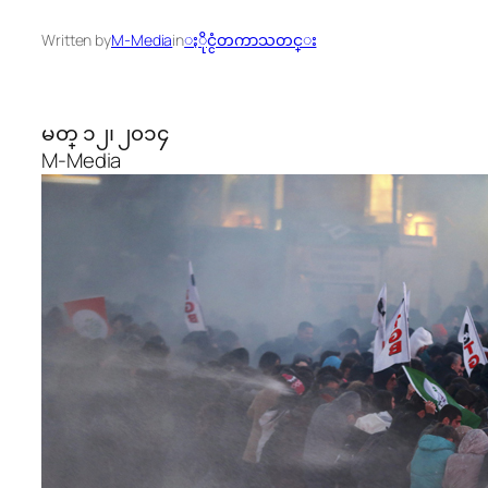
Written by
M-Media
in
ႏိုင္ငံတကာသတင္း
မတ္ ၁၂၊ ၂၀၁၄
M-Media