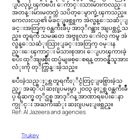
ျပဳလုပ္ခဲ့ၾကၿပီး ေက်ာင္းသားမ်ားကလည္း
အတန္းမ်ားမတက္ဘဲ သပိတ္ေမွာက္ခဲ့ၾကသည္။
ကေလးငယ္၏ မိခင္ျဖစ္သူက အဲလ္ဗန္ေသဆံုျ
ခင္းအတြက္ ၀န္ႀကီးခ်ဳပ္ အာဒုိဂန္အား အျပစ္တင္ခဲ့သ
ည္။ တူရကီ သမၼတ အဗ္ဒူလာ ေဂါလ္ ကမူ အဲ
လ္ဗန္ေသဆံုးသြားျခင္းအတြက္ ၀မ္းန
ည္းေၾကာင္း မိသားစုအား ေျပာၾကားခဲ့
ၿပီး ထုိအျဖစ္မ်ိဳး ထပ္မံမျဖစ္ေစရန္ တာ၀န္ရွိသူအား
လံုးကို တုိက္တြန္းခဲ့သည္။
ၿပီးခဲ့သည္ႏွစ္က တူရကီႏုိင္ငံတြင္ျဖစ္ပြားခဲ့သ
ည့္ အဆုိပါ ဆႏၵျပမႈမွာ ၂၀၀၃ ခုႏွစ္က ၀န္ႀကီးခ်ဳ
ပ္ ရီဆက္ပ္ တုိင္ယစ္ အာဒုိဂန္ အာဏာရၿပီးေနာ
က္ပုိင္း အႀကီးဆံုး ဆႏၵျပမႈျဖစ္သည္။
Ref: Al Jazeera and agencies
Trukey