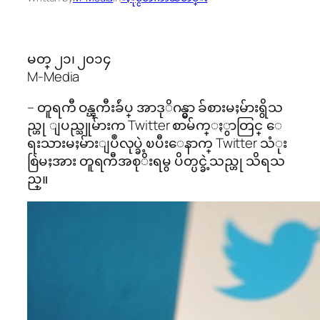
မတ္ ၂၁၊ ၂၀၁၄
M-Media
– တူရကီ ဝန္ၾကီးခ်ဴပ္ အာဒုိဂန္မွာ ခ်စားမႈမ်ားရွိသ
ည္ဟု ျပည္သူမ်ားက Twitter စာမ်က္ႏွာတြင္ ေ
ရးသားမႈမ်ားျပဳလုပ္ခဲ့ၿပီးေနာက္ Twitter သံုး
စြဲမႈအား တူရကီအစုိးရမွ ပိတ္ပင္ခဲ့သည္ဟု သိရသ
ည္။