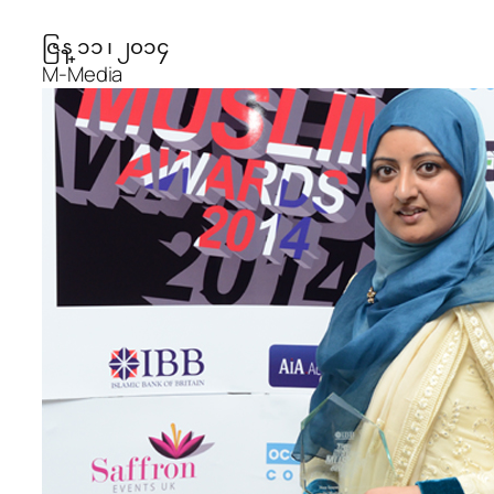
ဇြန္ ၁၁ ၊ ၂၀၁၄
M-Media