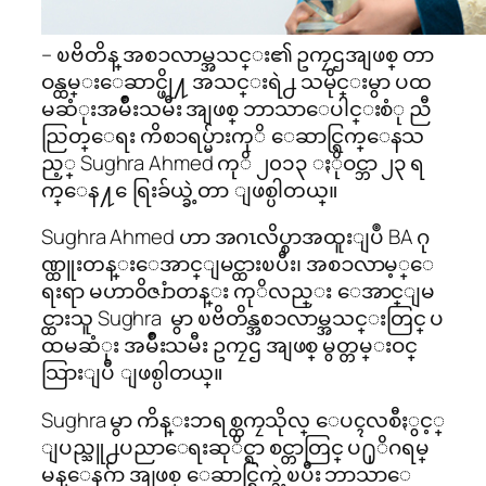
– ၿဗိတိန္ အစၥလာမ္အသင္း၏ ဥကၠဌအျဖစ္ တာ
ဝန္ထမ္းေဆာင္ဖို႔ အသင္းရဲ႕ သမိုင္းမွာ ပထ
မဆံုးအမ်ိဳးသမီး အျဖစ္ ဘာသာေပါင္းစံု ညီ
ညြတ္ေရး ကိစၥရပ္မ်ားကုိ ေဆာင္ရြက္ေနသ
ည့္ Sughra Ahmed ကုိ ၂၀၁၃ ႏိုဝင္ဘာ ၂၃ ရ
က္ေန႔ ေရြးခ်ယ္ခဲ့တာ ျဖစ္ပါတယ္။
Sughra Ahmed ဟာ အဂၤလိပ္စာအထူးျပဳ BA ဂု
ဏ္ထူးတန္းေအာင္ျမင္ထားၿပီး၊ အစၥလာမ့္ေ
ရးရာ မဟာ၀ိဇၨာတန္း ကုိလည္း ေအာင္ျမ
င္ထားသူ Sughra မွာ ၿဗိတိန္အစၥလာမ္အသင္းတြင္ ပ
ထမဆံုး အမ်ိဳးသမီး ဥကၠဌ အျဖစ္ မွတ္တမ္းဝင္
သြားျပီ ျဖစ္ပါတယ္။
Sughra မွာ ကိန္းဘရစ္တကၠသိုလ္ ေပၚလစီႏွင့္
ျပည္သူ႕ပညာေရးဆုိင္ရာ စင္တာတြင္ ပ႐ုိဂရမ္
မန္ေနဂ်ာ အျဖစ္ ေဆာင္ရြက္ခဲ့ၿပီး ဘာသာေ