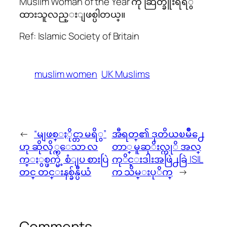
Muslim Woman of the Year ကို ဆြတ္ခူးရရိွ
ထားသူလည္းျဖစ္ပါတယ္။
Ref: Islamic Society of Britain
muslim women
UK Muslims
←
“မျဖစ္ႏိုင္တာ မရိွ”
အီရတ္၏ ဒုတိယၿမိဳ႕ေ
ဟု ဆိုလို္က္ေသာ လ
တာ္ မူဆုိးလ္ကုိ အလ္
က္ႏွစ္ဖက္မဲ့ စံျပ စားပြဲ
ကုိင္းဒါးအဖြဲ႕ခြဲ ISIL
တင္ တင္းနစ္ခ်န္ပီယံ
က သိမ္းပုိက္
→
Comments