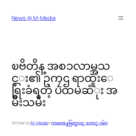
Skip
to
News @ M-Media
content
ၿဗိတိန္ အစၥလာမ္အသ
င္း၏ ဥကၠဌ ရာထူးေ
ရြးခံရတဲ့ ပထမဆံုး အ
မ်ိဳးသမီး
Written by
M-Media
in
ကမာၻ႔မြတ္စလင္ သတင္းမ်ား