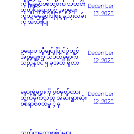
ကို မြန်မာစစ်တပ်က သတင်း
December
ထုတ်ပြန်ရာတွင် အစ္စရေး
13, 2025
ကဲ့သို့ မမှန်၀ါဒဖြန့် နည်းလမ်း
ကို အသုံးပြု
ဥရောပ သီချင်းပြိုင်ပွဲတွင်
December
အစ္စရေးကို သပိတ်မှောက်
12, 2025
သည့်နိုင်ငံ ၅ ခုအထိ ရှိလာ
ဆေးရုံများကို ပစ်မှတ်ထား
December
တိုက်ခိုက်သည့် အဆိုးရွားဆုံး
12, 2025
စစ်ရာဇ၀တ်မှု ၄ ခု
လတ်တလောစစ်ပွဲများ