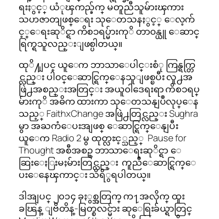
ရးႏွင့္ ယံုၾကည္ခ်က္ မတူညီသူမ်ားၾကား
သဟဇာတျဖစ္ေရး သုေတသနႏွင့္ ေလ့က်
င့္ေရးဆုိင္ရာ ကိစၥရပ္မ်ားကုိ တာ၀န္ယူ ေဆာင္
ရြက္ရသူလည္းျဖစ္ပါတယ္။
ထုိ႔ျပင္ ယူေက ဘာသာေပါင္းစံု ကြန္ရက္တြ
င္လည္း ပါ၀င္ေဆာင္ရြက္ေနသူျဖစ္ၿပီး လူ႕အ
ဖြဲ႕အစည္းအတြင္း အယူ၀ါဒေရးရာ ကိစၥရပ္
မ်ားကုိ အဓိက ထားကာ သုေတသနျပဳလုပ္ေန
သည့္ FaithxChange အဖြဲ႕တြင္လည္း Sughra
မွာ အႀကံေပးအျဖစ္ ေဆာင္ရြက္ေနျပီး
ယူေက Radio 2 မွ ထုတ္လႊင့္သည့္ Pause for
Thought အစီအစဥ္ ဘာသာေရးဆုိင္ရာ ေ
ဆြးေႏြးမႈမ်ားတြင္လည္း ကူညီေဆာင္ရြက္ေ
ပးေနေၾကာင္း သိရိွရပါတယ္။
ဒါအျပင္ ၂၀၁၄ ခုႏွစ္အတြက္ က႑အလိုက္ ထူး
ခၽြန္ ျဗိတိန္-မြတ္စလင္မ်ား ဆုေရြးခ်ယ္ရာတြင္