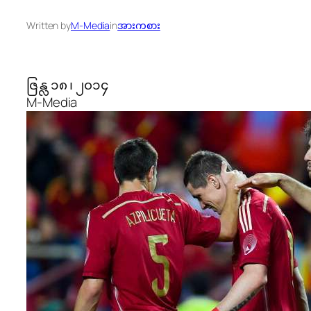
Written by
M-Media
in
အားကစား
ဇြန္လ ၁၈ ၊ ၂၀၁၄
M-Media