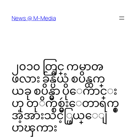
Skip
to
News @ M-Media
content
၂၀၁၀ တြင္ ကမာၻ
ဖလား ခ်န္ပီယံ စပိန္ထက္
ယခု စပိန္မွာ ပိုေကာင္း
ဟု တုိက္စစ္မွဴးေတာရက္စ္
အံ့အားသင့္ဖြယ္ေျ
ပာၾကား