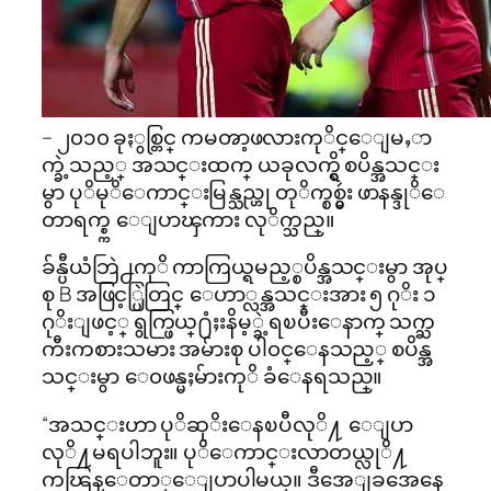
– ၂၀၁၀ ခုႏွစ္တြင္ ကမၻာ့ဖလားကုိင္ေျမႇာ
က္ခဲ့သည့္ အသင္းထက္ ယခုလက္ရွိ စပိန္အသင္း
မွာ ပုိမုိေကာင္းမြန္သည္ဟု တုိက္စစ္မွဴး ဖာနန္ဒုိေ
တာရက္စ္က ေျပာၾကား လုိက္သည္။
ခ်န္ပီယံဘြဲ႕ကုိ ကာကြယ္ရမည့္စပိန္အသင္းမွာ အုပ္
စု B အဖြင့္ပြဲတြင္ ေဟာ္လန္အသင္းအား ၅ ဂုိး ၁
ဂုိးျဖင့္ ရွက္ဖြယ္႐ံႈးနိမ့္ခဲ့ရၿပီးေနာက္ သက္ႀ
ကီးကစားသမား အမ်ားစု ပါ၀င္ေနသည့္ စပိန္အ
သင္းမွာ ေ၀ဖန္မႈမ်ားကုိ ခံေနရသည္။
“အသင္းဟာ ပုိဆုိးေနၿပီလုိ႔ ေျပာ
လုိ႔မရပါဘူး။ ပုိေကာင္းလာတယ္လုိ႔
ကၽြန္ေတာ္ေျပာပါမယ္။ ဒီအေျခအေနေ