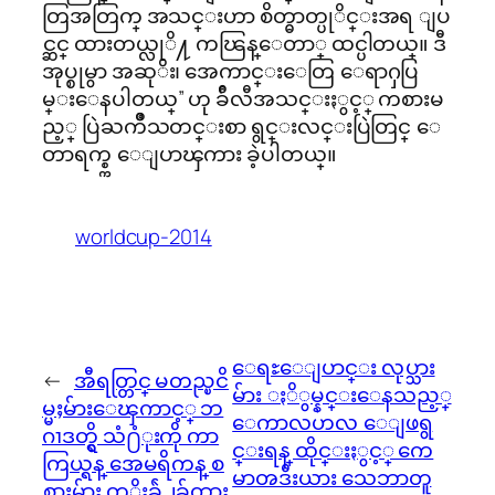
တြအတြက္ အသင္းဟာ စိတ္ဓာတ္ပုိင္းအရ ျပ
င္ဆင္ ထားတယ္လုိ႔ ကၽြန္ေတာ္ ထင္ပါတယ္။ ဒီ
အုပ္စုမွာ အဆုိး၊ အေကာင္းေတြ ေရာႁပြ
မ္းေနပါတယ္” ဟု ခ်ီလီအသင္းႏွင့္ ကစားမ
ည့္ ပြဲႀကိဳသတင္းစာ ရွင္းလင္းပြဲတြင္ ေ
တာရက္စ္က ေျပာၾကား ခဲ့ပါတယ္။
worldcup-2014
ေရႊေျပာင္း လုပ္သား
←
အီရတ္တြင္ မတည္ၿငိ
မ်ား ႏိွမ္နင္းေနသည့္
မ္မႈမ်ားေၾကာင့္ ဘ
ေကာလဟလ ေျဖရွ
ဂၢဒတ္ရွိ သံ႐ံုးကို ကာ
င္းရန္ ထိုင္းႏွင့္ ကေ
ကြယ္ရန္ အေမရိကန္ စ
မာၻဒီးယား သေဘာတူ
စ္သားမ်ား တုိးခ်ဲ႕ခ်ထား