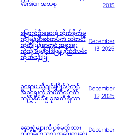
Version အသစ္
2015
မြောက်ဦးဆေးရုံ တိုက်ခိုက်မှု
ကို မြန်မာစစ်တပ်က သတင်း
December
ထုတ်ပြန်ရာတွင် အစ္စရေး
13, 2025
ကဲ့သို့ မမှန်၀ါဒဖြန့် နည်းလမ်း
ကို အသုံးပြု
ဥရောပ သီချင်းပြိုင်ပွဲတွင်
December
အစ္စရေးကို သပိတ်မှောက်
12, 2025
သည့်နိုင်ငံ ၅ ခုအထိ ရှိလာ
ဆေးရုံများကို ပစ်မှတ်ထား
December
တိုက်ခိုက်သည့် အဆိုးရွားဆုံး