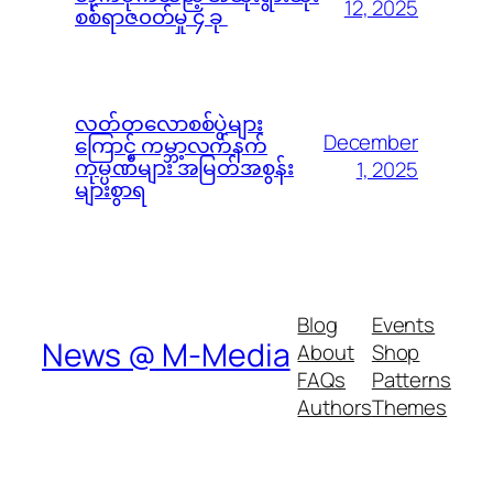
12, 2025
စစ်ရာဇ၀တ်မှု ၄ ခု
လတ်တလောစစ်ပွဲများ
December
ကြောင့် ကမ္ဘာ့လက်နက်
ကုမ္ပဏီများ အမြတ်အစွန်း
1, 2025
များစွာရ
Blog
Events
News @ M-Media
About
Shop
FAQs
Patterns
Authors
Themes