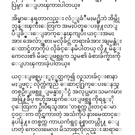
ပြဲမွာ ေျပာၾကားပါတယ္။
အိမ္မွာေနရတာလည္း လံုျခံဳမႈမ႐ွိဘဲ အိမ္ကို
ဘုန္းၾကီးေတြက အမႈပိတ္ေပးဖို႔လာျ
ပီျခိ္မ္းေျခာက္ေနၾကျပီး ယင္းအမႈ
အား အေလ်ာ္အစား မလိုခ်င္ဘဲ တရားခံအား အျမန္ဆံုး
ေထာင္ခ်တာကိုပဲ လိုခ်င္ေနမိပါတယ္ လို႔ မိန္း
ကေလး၏ မိခင္ျဖစ္သူက သူမ၏ ခံစားခ်က္မ်ားကို
ေျပာၾကားခဲ့ပါတယ္။
ယင္းျဖစ္ရပ္ႏွင့္ပတ္သက္၍ လူသားခ်င္းစာနာ
မႈျဖင့္ လိုက္လံကူညီ ေဆာင္႐ြက္ေပးေနသူ
တစ္ဦးျဖစ္သူ ျမန္မာႏုိင္ငံ အလုပ္သမား သမဂၢမ်ား
အဖြဲ႔ခ်ဳပ္ ဗဟိုအၾကံေပးျဖစ္သူ ကိုရန္ႏို
င္ေထြးက ဦး၀ီရသူအား “တစ္ဖက္က ဦးတင္ေမာ
င္၀င္းက တိုင္ၾကားတဲ့ အသံကိုပဲ နားမေထာင္ေ
နပါနဲ႔။ တစ္ဖက္က ကာယကံရွင္ နစ္နာတယ္လို႔ ေျ
ပာတဲ့ ကေလးမေလး မိသားစုကိုလည္း ဆရာေ