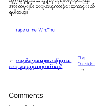
သူ႔ကို ဖုန္းမဆက္နဲ႔ဟု ကိုရန္ႏုိင္ေထြး
အား ထပ္ျပီး ေျပာၾကားခဲ့ေၾကာင္း သိ
ရပါတယ္။
rape crime
WiraThu
The
←
ဘရာဇီးလ္ကမၻာ့ဖလားပြဲမွာ ေ
Outsider
အာင္ျမင္သည္ဟု ဆပ္ဘလတၱာဆုိ
→
Comments