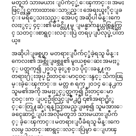
မတူဘဲ သားမယား ျပဳက်င့္ခဲ့ေၾကာင္း၊ အမႈ
ဖြင့္တိုင္ၾကားထားေသာ္လည္း အေရးယူႏိုင္ျခ
င္း မရိွေသးသည့္ အေပၚ အဆိုပါ မိန္းကေ
လးႏွင့္ ၄င္း၏ မိခင္တို႔မွ ျမန္မာဂ်ာနယ္လစ္ကြန္ရက္တြ
င္ သတင္းစာရွင္းလင္းပြဲ တရပ္ျပဳလုပ္ခဲ့ပါတ
ယ္။
အဆိုပါျဖစ္ရပ္မွာ မတရားျပဳက်င့္ခံခဲ့ရသူ မိန္း
ကေလး၏ အစ္ကိုျဖစ္သူ၏ မူးယစ္ေဆး အမႈႏွ
င့္ ပတ္သက္၍ ၂၀၁၃ ခုႏွစ္ ၁၁ ပိုင္းခန္႔က
တရား႐ံုးအုပ္ ဦးတင္ေမာင္ဝင္းနွင့္ သိကၽြ
မ္းခဲ့ေၾကာင္း၊ မတ္လ ၈ ရက္ ၂၀၁၄ ေန႕က
သူမ၏အကို အမႈႏွင့္ပတ္သက္၍ ဦးတင္ေမာ
င္၀င္းက ျပင္ဦးလြင္ျမိဳ႕႐ွိ ၎၏အရာ႐ွိႏွ
င့္ေတြ႔ဆံုရန္ သြားမည္ျဖစ္၍ သူမအားေ
ခၚေဆာင္ခဲ့ျပီး အလိုမတူဘဲ သားမယားျပဳက်
င့္ ခဲ့ေၾကာင္း မတရားျပဳခံရသူ မိန္းကေ
လးမွ သတင္းစာရွင္းလင္းပြဲမွာ ေျပာၾ