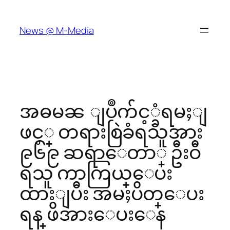
Skip
to
News @ M-Media
content
အဓမၼ ျပဳက်င့္ခံရမႈျ
ဖင့္ တရားစြဲခံရသူအား
၉၆၉ ဆရာေတာ္ ဦးဝီ
ရသူ ကာကြယ္ေပး
ထားျပီး အမႈပိတ္ေပး
ရန္ ဖိအားေပးေန