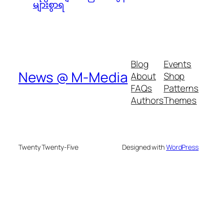
များစွာရ
Blog
Events
News @ M-Media
About
Shop
FAQs
Patterns
Authors
Themes
Twenty Twenty-Five
Designed with
WordPress