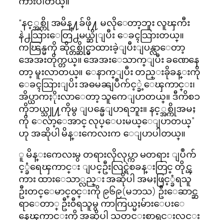
ကားပါတယ္။
“နင့္အစ္ကို အမိန္႔ခ်ဖို႔ မလိုေတာ့ဘူး လူၾကီး
နဲ႕သြားေတြ႕မယ္ဆိုျပီး ေခၚသြားတယ္။
ကၽြန္မကို ဆိုင္တစ္ဆိုင္မွာထားခဲ့ျပီးျပန္လာေတာ့
အေအးတိုက္တယ္။ အေအးေသာက္ျပီး ခဏေနေ
တာ့ မူးလာတယ္။ ေနာက္ျပီး တည္းခိုခန္းကို
ေခၚသြားျပိး အဓမၼျပဳက်င့္ခဲ့ေၾကာင္း၊
အိပ္ယာကႏိုးလာေတာ့ သူကေျပာတယ္။ ဒီကိစၥ
ကိုဘယ္သူ႔ကိုမွ ျပန္မေျပာရဘူး။ နင့္အစ္ကိုအမႈ
ကို ေလ်ာ့ေအာင္ လုပ္ေပးမယ္ေျပာတယ္”
ဟု အဆိုပါ မိန္းကေလးက ေျပာပါတယ္။
ူ မိန္းကေလးမွ တရားလိုလုပ္ကာ မတရား ျပဳက်
င့္ခံရေၾကာင္း ျပင္ဦးလြင္ရဲစခန္းတြင္ တိုင္ၾ
ကား ထားေသာ္လည္း အဆိုပါ အမႈဖြင့္ခံရသူ
ဦးတင္ေမာင္ဝင္းကို ၉၆၉(မဘသ) ဦးေဆာင္ဆ
ရာေတာ္ ဦး၀ီရသူမွ ကာကြယ္မႈမ်ားေပးေ
နေၾကာင္းကို အဆိုပါ သတင္းစာရွင္းလင္း