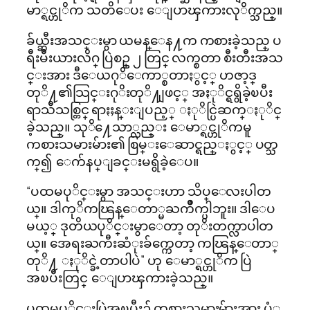
မာ္ရင္ဟုိက သတိေပး ေျပာၾကားလုိက္သည္။
ခ်ယ္ဆီးအသင္းမွာ ယမန္ေန႔က ကစားခဲ့သည္ ပ
ရီးမီးယားလိဂ္ ပြဲစဥ္ ၂ တြင္ လက္စတာ စီးတီးအသ
င္းအား ဒီေယဂုိေကာ္စတာႏွင့္ ဟဇာ့ဒ္
တုိ႔၏သြင္းဂုိးတုိ႔ျဖင့္ အႏုိင္ရရွိခဲ့ၿပီး
ရာသီသစ္တြင္ ရာႏႈန္းျပည့္ ႏုိင္ပြဲဆက္ႏုိင္
ခဲ့သည္။ သုိ႔ေသာ္လည္း ေမာ္ရင္ဟုိကမူ
ကစားသမားမ်ား၏ စြမ္းေဆာင္ရည္ႏွင့္ ပတ္သ
က္၍ ေက်နပ္ျခင္းမရွိခဲ့ေပ။
“ပထမပုိင္းမွာ အသင္းဟာ သိပ္ေလးပါတ
ယ္။ ဒါကုိကၽြန္ေတာ္မႀကိဳက္ပါဘူး။ ဒါေပ
မယ့္ ဒုတိယပုိင္းမွာေတာ့ တုိးတက္လာပါတ
ယ္။ အေရးႀကီးဆံုးခ်က္ကေတာ့ ကၽြန္ေတာ္
တုိ႔ ႏုိင္ခဲ့တာပါပဲ” ဟု ေမာ္ရင္ဟုိက ပြဲ
အၿပီးတြင္ ေျပာၾကားခဲ့သည္။
ပထမပုိင္းပြဲအၿပီး၌ ကစားသမားမ်ားအား ပံု