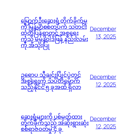
မြောက်ဦးဆေးရုံ တိုက်ခိုက်မှု
ကို မြန်မာစစ်တပ်က သတင်း
December
ထုတ်ပြန်ရာတွင် အစ္စရေး
13, 2025
ကဲ့သို့ မမှန်၀ါဒဖြန့် နည်းလမ်း
ကို အသုံးပြု
ဥရောပ သီချင်းပြိုင်ပွဲတွင်
December
အစ္စရေးကို သပိတ်မှောက်
12, 2025
သည့်နိုင်ငံ ၅ ခုအထိ ရှိလာ
ဆေးရုံများကို ပစ်မှတ်ထား
December
တိုက်ခိုက်သည့် အဆိုးရွားဆုံး
12, 2025
စစ်ရာဇ၀တ်မှု ၄ ခု