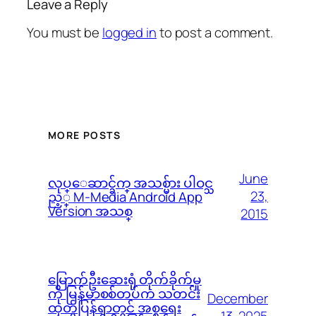
Leave a Reply
You must be
logged in
to post a comment.
MORE POSTS
June
လုပ္ေဆာင္ခ်က္ အသစ္မ်ား ပါဝင္သ
23,
ည့္ M-Media Android App
Version အသစ္
2015
မြောက်ဦးဆေးရုံ တိုက်ခိုက်မှု
ကို မြန်မာစစ်တပ်က သတင်း
December
ထုတ်ပြန်ရာတွင် အစ္စရေး
13, 2025