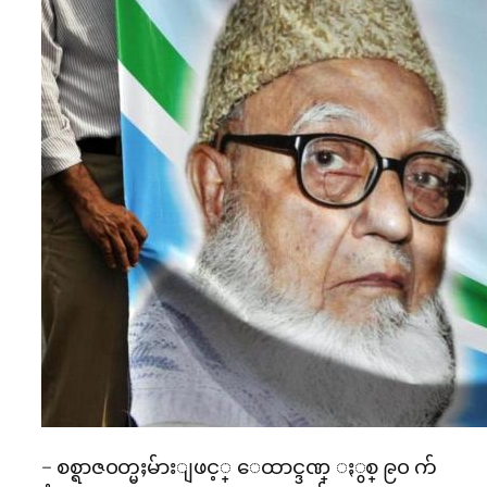
– စစ္ရာဇ၀တ္မႈမ်ားျဖင့္ ေထာင္ဒဏ္ ႏွစ္ ၉၀ က်