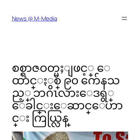
Skip
to
News @ M-Media
content
စစ္ရာဇဝတ္မႈျဖင့္ ေ
ထာင္ႏွစ္ ၉၀ က်ေနသ
ည့္ ဘဂၤလားေဒရွ္
ေခါင္းေဆာင္ေဟာ
င္း ကြယ္လြန္