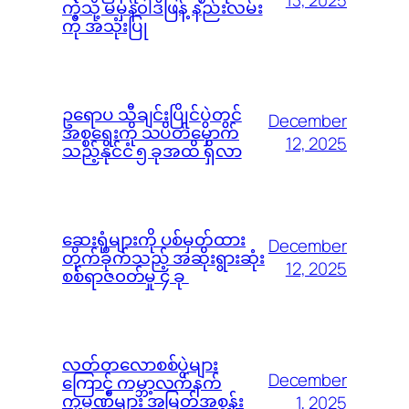
ကဲ့သို့ မမှန်၀ါဒဖြန့် နည်းလမ်း
ကို အသုံးပြု
ဥရောပ သီချင်းပြိုင်ပွဲတွင်
December
အစ္စရေးကို သပိတ်မှောက်
12, 2025
သည့်နိုင်ငံ ၅ ခုအထိ ရှိလာ
ဆေးရုံများကို ပစ်မှတ်ထား
December
တိုက်ခိုက်သည့် အဆိုးရွားဆုံး
12, 2025
စစ်ရာဇ၀တ်မှု ၄ ခု
လတ်တလောစစ်ပွဲများ
December
ကြောင့် ကမ္ဘာ့လက်နက်
ကုမ္ပဏီများ အမြတ်အစွန်း
1, 2025