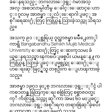
ခံေနရသည့္ ဘဂၤလားေဒ့ရွ္ ဂ်မာအသ္
အလ္-အစၥလာမ္ပါတီမွ ေခါင္းေဆာင္ေဟာ
င္း ဂူလမ္ အာဇမ္မွာ ႏွလံုးေရာဂါျဖင့္ အ
စုိးရေဆး႐ံုတြင္ ကြယ္လြန္ သြားခဲ့သည္ဟု သိရသ
ည္။
အသက္ ၉၁ ႏွစ္အရြယ္ ဂူလ္အာဇမ္မွာ ၿမိဳ႕ေတာ္ဒါ
ကာရွိ Bangabandhu Sehikh Mujib Medical
University ေဆး႐ံုတြင္ ေဆးကုသမႈ ခံ
ယူေနရသည္မွာ ၾကၿပီျဖစ္ၿပီး ယမန္ေန႔က
ကြယ္လြန္ သြားခဲ့ျခင္းျဖစ္သည္ဟု ေဆး႐ံုေျ
ပာေရးဆုိခြင့္ရွိသူ တစ္ဦးက ေျပာၾကားခဲ့
သည္။
အာဇမ္မွာ ၁၉၇၁ ခုႏွစ္ ဘဂၤလားေဒ့ရွ္ႏုိင္ငံ ပါ
ကစၥတန္မွ ခြဲထြက္ေရး စစ္ပြဲတြင္ စစ္ရာဇ၀တ္မႈ
ကုိ က်ဴးလြန္ခဲ့သည္ဟု ဆုိကာ အမႈ ၆၁ မႈျဖင့္
ဘဂၤလားေဒ့ရွ္ အစုိးရက တရားစြဲဆုိခဲ့ၿပီး
ေထာင္ဒဏ္ ႏွစ္ ၉၀ ခ်မွတ္ခဲ့သည္။