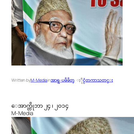
Written by
M-Media
in
အာရွ-ပဖိဖိတ္
, 
ႏိုင္ငံတကာသတင္း
ေအာက္တိုဘာ ၂၄ ၊ ၂၀၁၄
M-Media