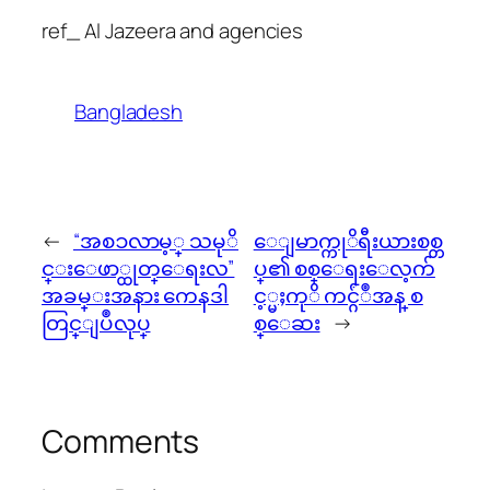
ref_ Al Jazeera and agencies
Bangladesh
←
“အစၥလာမ့္ သမုိ
ေျမာက္ကုိရီးယားစစ္တ
င္းေဖာ္ထုတ္ေရးလ”
ပ္၏ စစ္ေရးေလ့က်
အခမ္းအနား ကေနဒါ
င့္မႈကုိ ကင္ဂ်ံဳအန္ စ
တြင္ျပဳလုပ္
စ္ေဆး
→
Comments