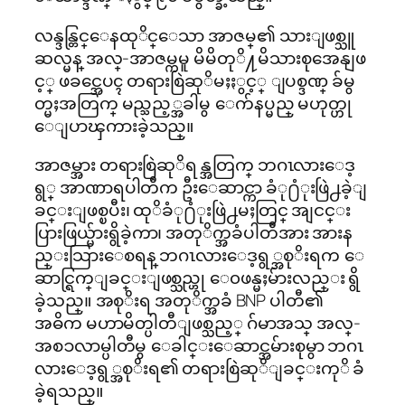
လန္ဒန္တြင္ေနထုိင္ေသာ အာဇမ္၏ သားျဖစ္သူ
ဆလ္မန္ အလ္-အာဇမ္ကမူ မိမိတုိ႔မိသားစုအေနျဖ
င့္ ဖခင္အေပၚ တရားစြဲဆုိမႈႏွင့္ ျပစ္ဒဏ္ ခ်မွ
တ္မႈအတြက္ မည္သည့္အခါမွ ေက်နပ္မည္ မဟုတ္ဟု
ေျပာၾကားခဲ့သည္။
အာဇမ္အား တရားစြဲဆုိရန္အတြက္ ဘဂၤလားေဒ့
ရွ္ အာဏာရပါတီက ဦးေဆာင္ကာ ခံု႐ံုးဖြဲ႕ခဲ့ျ
ခင္းျဖစ္ၿပီး၊ ထုိခံု႐ံုးဖြဲ႕မႈတြင္ အျငင္း
ပြားဖြယ္မ်ားရွိခဲ့ကာ၊ အတုိက္အခံပါတီအား အားန
ည္းသြားေစရန္ ဘဂၤလားေဒ့ရွ္အစုိးရက ေ
ဆာင္ရြက္ျခင္းျဖစ္သည္ဟု ေ၀ဖန္မႈမ်ားလည္း ရွိ
ခဲ့သည္။ အစုိးရ အတုိက္အခံ BNP ပါတီ၏
အဓိက မဟာမိတ္ပါတီျဖစ္သည့္ ဂ်မာအသ္ အလ္-
အစၥလာမ္ပါတီမွ ေခါင္းေဆာင္အမ်ားစုမွာ ဘဂၤ
လားေဒ့ရွ္အစုိးရ၏ တရားစြဲဆုိျခင္းကုိ ခံ
ခဲ့ရသည္။