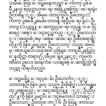
သမီးေထြး ေဒၚျမၾကည္မွာ ေက်ာက္ျဖဴ ၿ
မိဳ႕နယ္ စည္ပင္သာယာေရး အဖြဲ႕အတြင္းေရးမွဴး
ဦးဘစိန္ႏွင့္ အိမ္ေထာင္ဖက္ၿပီး ဦးဘေဌး (ေ
က်ာက္ျဖဴၿမိဳ႕မေစ်း တာ၀န္ခံ အုပ္ခ်ဳပ္ေရး မွဴး)၊ ဦး
ဘလွ (ျပည္သူ႔ ေဆာက္လုပ္ေရး လုပ္ငန္း၊ ေငြ
စာရင္းစစ္)၊ ေဒၚခင္ခင္ၾကည္ ႏွင့္ ဦးဘေသာ
င္း (အထူးစံုစမ္းစစ္ေဆးေရး ဦးစီးအရာရွိ)
တို႔ကို ဖြားျမင္သည္။ ဦးဘေသာင္းသည္ အၿငိ
မ္းစားယူၿပီး ယခုအခါ ပုဇြန္ေတာင္ၿမိဳ႕နယ္တြင္
ေနထိုင္ကာ တရား႐ံုးခ်ဳပ္ေရွ႕ေနႏွင့္ ကုမၸ
ဏီမ်ား ဥပေဒ အၾကံေပးအျဖစ္ ေဆာင္ရြက္လ်က္ရွိ
သည္ဟု သိရပါသည္။
ေဒၚျမခိုင္မွ ေဒၚပုေခ်၊ ဦးဘေက်ာ္ႏွင့္
သားတစ္ဦး ဖြားျမင္ သည္။ ဦးဖိုးခိုင္မွာ ပါလီမန္အမ
တ္ျဖစ္လာမည့္ ေဒၚေအးညြန္႔ ႏွင့္ ဦးညီပု
တုိ႔ကို ဖြားျမင္ၿပီး ေဒၚမေလးပါ သားရင္း
ဦးဘေသာ္မွ ဦးတင္ေဇာ္ပါ ၆-ဦး ထြန္းကားသ