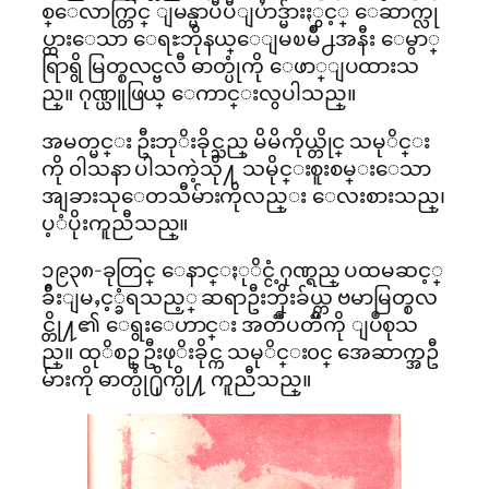
စ္ေလာက္တြင္ ျမန္မာပီပီျပႆာဒ္မ်ားႏွင့္ ေဆာက္လု
ပ္ထားေသာ ေရႊဘိုနယ္ေျမၿမိဳ႕အနီး ေမွာ္
ရြာရွိ မြတ္စလင္ဗလီ ဓာတ္ပုံကို ေဖာ္ျပထားသ
ည္။ ဂုဏ္ယူဖြယ္ ေကာင္းလွပါသည္။
အမတ္မင္း ဦးဘုိးခိုင္သည္ မိမိကိုယ္တိုင္ သမုိင္း
ကို ၀ါသနာ ပါသကဲ့သို႔ သမိုင္းစူးစမ္းေသာ
အျခားသုေတသီမ်ားကိုလည္း ေလးစားသည္၊
ပ့ံပိုးကူညီသည္။
၁၉၃၈-ခုတြင္ ေနာင္ႏုိင္ငံ့ဂုဏ္ရည္ ပထမဆင့္
ခ်ီးျမႇင့္ခံရသည့္ ဆရာဦးဘိုးခ်ယ္က ဗမာမြတ္စလ
င္တို႔၏ ေရွးေဟာင္း အတၱဳပတၱိကို ျပဳစုသ
ည္။ ထုိစဥ္ ဦးဖုိးခိုင္က သမုိင္း၀င္ အေဆာက္အဦ
မ်ားကို ဓာတ္ပုံ႐ိုက္ပို႔ ကူညီသည္။