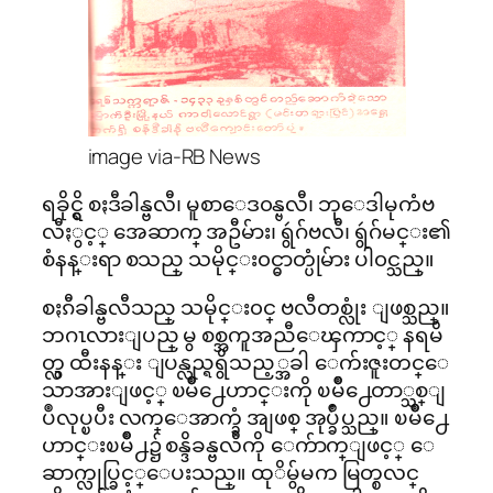
image via-RB News
ရခိုင္ရွိ စႏဒီခါန္ဗလီ၊ မူစာေဒ၀န္ဗလီ၊ ဘုေဒါမုကံဗ
လီႏွင့္ အေဆာက္ အဦမ်ား၊ ရွဴဂ်ဗလီ၊ ရွဴဂ်မင္း၏
စံနန္းရာ စသည္ သမိုင္း၀င္ဓာတ္ပုံမ်ား ပါ၀င္သည္။
စႏၵီခါန္ဗလီသည္ သမိုင္း၀င္ ဗလီတစ္လုံး ျဖစ္သည္။
ဘဂၤလားျပည္ မွ စစ္အကူအညီေၾကာင့္ နရမိ
တ္လွ ထီးနန္း ျပန္လည္ရရွိသည့္အခါ ေက်းဇူးတင္ေ
သာအားျဖင့္ ၿမိဳ႕ေဟာင္းကို ၿမိဳ႕ေတာ္သစ္ျ
ပဳလုပ္ၿပီး လက္ေအာက္ခံ အျဖစ္ အုပ္ခ်ဳပ္သည္။ ၿမိဳ႕ေ
ဟာင္းၿမိဳ႕၌ စန္ဒိခန္ဗလီကို ေက်ာက္ျဖင့္ ေ
ဆာက္လုပ္ခြင့္ေပးသည္။ ထုိမွ်မက မြတ္စလင္