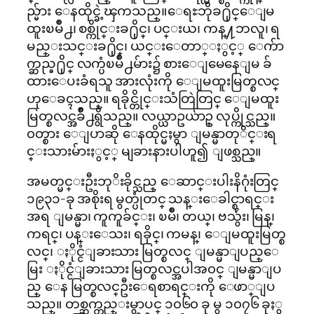
ည္မ်ား ေနထိုင္ခဲ့ၾကသည္။ေရႊဘိုခ႐ိုင္ေျမ
ထူးၿမိဳ႕၊ စစ္ကိုင္းခ႐ိုင္၊ ပင္းယ၊ ကန္႔ဘလူ၊ ရ
မည္းသင္းခ႐ိုင္၊ ယင္းေတာ္ႏွင့္ ေက်ာ
က္ဆည္ခ႐ိုင္ လက္ပံၿမိဳ႕မ်ား၌ စားေျမေနေျမ ခ်
ထားေပးခံရသူ အားလုံးကို ေျမထူးမြတ္စလင္
ဟုေခၚသည္။ ရခိုင္တိုင္းသံတြဲတြင္ ေျမထူး
မြတ္စလင္အခ်ဳိ႕ရွိသည္။ လယ္ယာဥယ်ာဥ္ လုပ္ကိုင္သည္။
၀တ္စား ေျပာဆို ေနထိုင္မႈမွာ ျမန္မာတုိင္းရ
င္းသားမ်ားႏွင့္ မျခားနားပါဟူ၍ ျဖစ္သည္။
အမတ္မင္းဦးဘုိးခိုင္သည္ ေဆာင္းပါးနိဂုံးတြင္
၁၉၃၁-ခု အစိုးရ မွတ္ပုံတင္ သန္းေခါင္စာရင္း
အရ ျမန္မာ၊ ကူကူခ်င္း၊ ၿမိဳ၊ တယ္၊ ဗသွ်ဴး၊ မြန္၊
ကရင္၊ ပန္းေသး၊ ရခိုင္၊ ကမန္၊ ေျမထူးမြတ္စ
လင္၊ ႏိုင္ငံျခားသား မြတ္စလင္ ျမန္မာျပည္ေ
မြး ႏိုင္ငံျခားသား မြတ္စလင္အပါအ၀င္ ျမန္မာျပ
ည္ ေန မြတ္စလင္ဦးေရစာရင္းကို ေဖာ္ျပ
သည္။ တစ္ဆက္တည္းမွာပင္ ၁၀၆၀ ခု မွ ၁၀၇၆ ခုႏွ