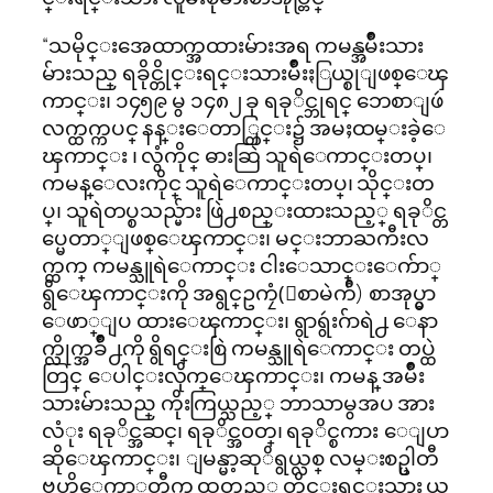
“သမိုင္းအေထာက္အထားမ်ားအရ ကမန္အမ်ိဳးသား
မ်ားသည္ ရခိုင္တိုင္းရင္းသားမ်ိဳးႏြယ္စုျဖစ္ေၾ
ကာင္း၊ ၁၄၅၉ မွ ၁၄၈၂ ခု ရခုိင္ဘုရင္ ဘေစာျဖဴ
လက္ထက္ကပင္ နန္းေတာ္တြင္း၌ အမႈထမ္းခဲ့ေ
ၾကာင္း ၊ လွံကိုင္ ဓားဆြဲ သူရဲေကာင္းတပ္၊
ကမန္ေလးကိုင္ သူရဲေကာင္းတပ္၊ သိုင္းတ
ပ္၊ သူရဲတပ္စသည္မ်ား ဖြဲ႕စည္းထားသည့္ ရခုိင္တ
ပ္မေတာ္ျဖစ္ေၾကာင္း၊ မင္းဘာႀကီးလ
က္ထက္ ကမန္သူရဲေကာင္း ငါးေသာင္းေက်ာ္
ရွိေၾကာင္းကို အရွင္ဥကၠံ(ေစာမဲက်ီ) စာအုပ္မွာ
ေဖာ္ျပ ထားေၾကာင္း၊ ရွာရွဴးဂ်ာရဲ႕ ေနာ
က္လိုက္အခ်ိဳ႕ကို ရွိရင္းစြဲ ကမန္သူရဲေကာင္း တပ္ထဲ
တြင္ ေပါင္းလိုက္ေၾကာင္း၊ ကမန္ အမ်ိဳး
သားမ်ားသည္ ကိုးကြယ္သည့္ ဘာသာမွအပ အား
လံုး ရခုိင္အဆင္၊ ရခုိင္အ၀တ္၊ ရခုိင္စကား ေျပာ
ဆိုေၾကာင္း၊ ျမန္မာ့ဆုိရွယ္လစ္ လမ္းစဥ္ပါတီ
ဗဟိုေကာ္မတီက ထုတ္သည့္ တိုင္းရင္းသား ယ