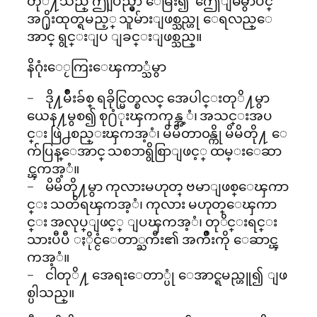
တုိ႔သည္ ဤျပည္မွာ ေမြး၍ ဤေျမမွာပင္
အ႐ိုးထုတ္ရမည့္ သူမ်ားျဖစ္သည္ဟု ေရလည္ေ
အာင္ ရွင္းျပ ျခင္းျဖစ္သည္။
နိဂုံးေႂကြးေၾကာ္သံမွာ
– ဒို႔မ်ဳိးခ်စ္ ရခိုင္မြတ္စလင္ အေပါင္းတုိ႔မွာ
ယေန႔မွစ၍ စု႐ံုးၾကကုန္အ့ံ၊ အသင္းအပ
င္း ဖြဲ႕စည္းၾကအ့ံ၊ မိမိတာ၀န္ကို မိမိတို႔ ေ
က်ပြန္ေအာင္ သစၥာရွိစြာျဖင့္ ထမ္းေဆာ
င္ၾကအ့ံ။
– မိမိတို႔မွာ ကုလားမဟုတ္ ဗမာျဖစ္ေၾကာ
င္း သတိရၾကအ့ံ၊ ကုလား မဟုတ္ေၾကာ
င္း အလုပ္ျဖင့္ ျပၾကအ့ံ၊ တုိင္းရင္း
သားပီပီ ႏိုင္ငံေတာ္ႀကီး၏ အက်ဳိးကို ေဆာင္ၾ
ကအ့ံ။
– ငါတုိ႔ အေရးေတာ္ပုံ ေအာင္ရမည္ဟူ၍ ျဖ
စ္ပါသည္။