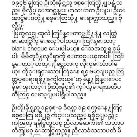
၁၉၄၆ ခုတြင္ ဦးဘိုးခိုင္သည္ စစ္ေတြသို႔ျပန္ခဲ့သ
ည္။ ဗိုလ္ခ်ဳပ္ ေအာင္ဆန္း၊ ဟသၤာတ ဦးျမ၊ ဦးေ
အာင္ဇံေ၀တို႔ စစ္ေတြသို႔ ေရာက္လာသည္။ ဗို
လ္ခ်ဳပ္က-
“မြတ္စလင္မ္လူထုလဲ ကြ်န္ေတာ္တုိ႔နဲ႔ လက္တြဲ
ေဆာင္ရြက္ ေစလုိပါတယ္။ ကြ်န္ေတာ္
blank cheque ေပးပါမယ္။ ေသအတူ ရွင္အမွ်
ပါ။ မိမိတုိ႔လုိရာကို ေတာင္းၾကပါ။ ကြ်
န္ေတာ္ တတ္ႏိုင္သေလာက္ လိုက္ေလ်ာပါမ
ယ္။ တိုင္းရင္းသား ကြဲေန ရင္ ဗမာျပည္ လြ
တ္လပ္ေရးရဖို႔ခက္ပါတယ္။”ဟု မိန္႔ခြန္းေပး
ခဲ့ေၾကာင္း ဦးဘိုးခိုင္၏ ကုိယ္ေရးအတၳဳပ
တၱိတြင္ ေဖာ္ျပပါရွိပါသည္။
ဦးဘိုးခိုင္သည္ ၁၉၄၈-ခု ဒီဇင္ဘာ ၁၉ ရက္ေန႔တြင္
စစ္ေတြ ၿမိဳ႕၌ က်င္းပသည့္ ရခိုင္ျပည္လုံး
ကၽြတ္ ရခိုင္မြတ္စလင္ ညီလာခံႀကီး၏ သဘာပ
တိအျဖစ္ ေဆာင္ရြက္သည္။ ညီလာခံသဘာပတိ မိ