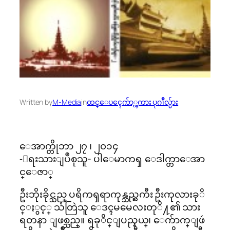
Written by
M-Media
in
ထင္ေပၚေက်ာ္ၾကား ပုဂၢိဳလ္မ်ား
ေအာက္တိုဘာ ၂၇ ၊ ၂၀၁၄
-ေရးသားျပဳစုသူ- ပါေမာကၡ ေဒါက္တာေအာ
င္ေဇာ္
ဦးဘိုးခိုင္သည္ ပရိကၡရာကုန္သည္ႀကီး ဦးကုလားခုိ
င္ႏွင့္ သံတြဲသူ ေဒၚမမေလးတုိ႔၏ သား
ရတနာ ျဖစ္သည္။ ရခုိင္ျပည္နယ္၊ ေက်ာက္ျဖဴ