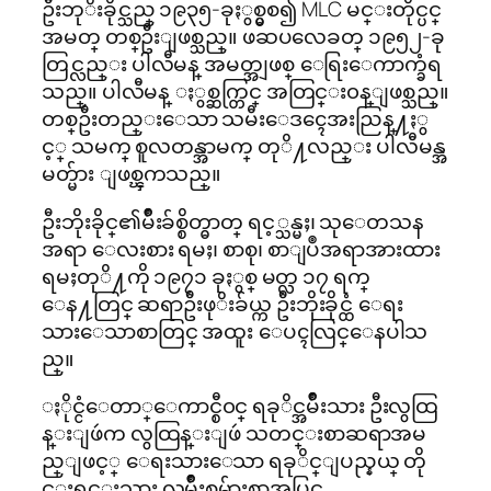
ဦးဘုိးခိုင္သည္ ၁၉၃၅-ခုႏွစ္မွစ၍ MLC မင္းတိုင္ပင္
အမတ္ တစ္ဦးျဖစ္သည္။ ဖဆပလေခတ္ ၁၉၅၂-ခု
တြင္လည္း ပါလီမန္ အမတ္အျဖစ္ ေရြးေကာက္ခံရ
သည္။ ပါလီမန္ ႏွစ္ဆက္တြင္ အတြင္း၀န္ျဖစ္သည္။
တစ္ဦးတည္းေသာ သမီးေဒၚေအးညြန္႔ႏွ
င့္ သမက္ စူလတန္အာမက္ တုိ႔လည္း ပါလီမန္အ
မတ္မ်ား ျဖစ္ၾကသည္။
ဦးဘိုးခိုင္၏မ်ဳိးခ်စ္စိတ္ဓာတ္ ရင့္သန္မႈ၊ သုေတသန
အရာ ေလးစား ရမႈ၊ စာစု၊ စာျပဳအရာအားထား
ရမႈတုိ႔ကို ၁၉၇၁ ခုႏွစ္ မတ္လ ၁၇ ရက္
ေန႔တြင္ ဆရာဦးဖုိးခ်ယ္က ဦးဘိုးခိုင္ထံ ေရး
သားေသာစာတြင္ အထူး ေပၚလြင္ေနပါသ
ည္။
ႏိုင္ငံေတာ္ေကာင္စီ၀င္ ရခုိင္အမ်ိဳးသား ဦးလွထြ
န္းျဖဴက လွထြန္းျဖဴ သတင္းစာဆရာအမ
ည္ျဖင့္ ေရးသားေသာ ရခုိင္ျပည္နယ္ တို
င္းရင္းသား လူမ်ိဳးစုမ်ားစာအုပ္တြင္