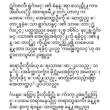
႐ွဴဂ်ာဗလီ၊ ရွဴဂ်ာမင္း၏ စံနန္းရာ စသည္တို႔ကား
အိႏၵိယႏိုင္ငံ အာဂရၿမိဳ႕၊ တဂ်္မဟာလ္ က
မၻာေက်ာ္ အေဆာက္အဦးကို ေဆာက္တည္ ေ
တာ္မူခဲ့ေသာ ရွာဂ်ဟန္မင္း၏ သားေတာ္႐ွဴ
ဂ်ာႏွင့္ ပတ္သက္သည္။ ခရစ္ႏွစ္ ၁၆၆၁-ခုႏွစ္က ႐ွဴဂ်ာ
မင္းသား၏ အေႁခြအရံတုိ႔ကို ရခိုင္မင္း၏ န
န္းေတာ္တြင္ ကိုယ္ရံေတာ္တပ္ဖြဲ႕၍ လခေပးခ
န္႔ထား သည္။ ရခိုင္ျပည္ “ကမန္မြတ္စလင္”ဟု ထ
င္ရွားလာသူမ်ားျဖစ္သည္။
ဆရာဦးဘိုးခ်ယ္ ေရးသားေဖာ္ျပသည့္ သ
မုိင္းအခ်က္အလက္မ်ား ခိုင္လုံမႈအတြက္ အမတ္မင္း
ဦးဘိုးခိုင္ ေပးပို႔သည့္ ဓာတ္ပုံမ်ားသည္မ်ားစြာ
အေထာက္အပ့ံျပဳပါသည္။
ဂ်ပန္ေခတ္တြင္ ဦးဘိုးခိုင္ကို ေက်ာက္ျဖဴခ႐ိုင္အတြ
င္း ပထမ တရားမနယ္ပိုင္ တရားသူႀကီး ခန္႔ၿ
ပီးေနာက္ ရဲ၀န္ေထာက္အျဖစ္ ခန္႔အပ္သည္။