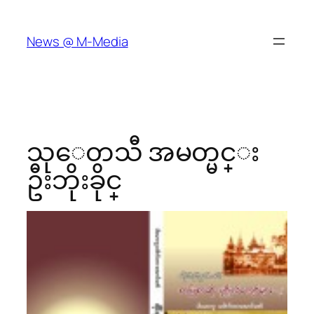
Skip
to
News @ M-Media
content
သုေတသီ အမတ္မင္း
ဦးဘိုးခိုင္