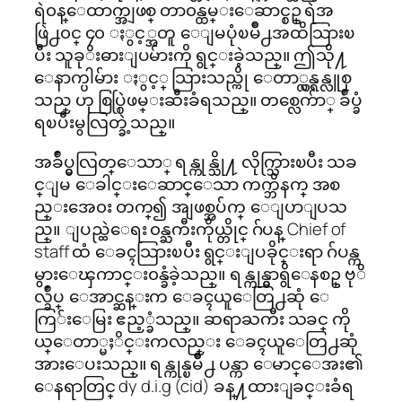
ရဲ၀န္ေထာက္အျဖစ္ တာ၀န္ထမ္းေဆာင္စဥ္ ရဲအ
ဖြဲ႕၀င္ ၄၀ ႏွင့္အတူ ေျမပုံၿမိဳ႕အထိသြားၿ
ပီး သူခုိးဓားျပမ်ားကို ရွင္းခဲ့သည္။ ဤသို႔
ေနာက္ပါမ်ား ႏွင့္ သြားသည္ကို ေတာ္လွန္ရန္လူစု
သည္ ဟု စြပ္စြဲဖမ္းဆီးခံရသည္။ တစ္လေက်ာ္ ခ်ဳပ္ခံ
ရၿပီးမွလြတ္ခဲ့သည္။
အခ်ဳပ္မွလြတ္ေသာ္ ရန္ကုန္သို႔ လိုက္သြားၿပီး သခ
င္ျမ ေခါင္းေဆာင္ေသာ ကက္ဘိနက္ အစ
ည္းအေ၀း တက္၍ အျဖစ္အပ်က္ ေျပာျပသ
ည္။ ျပည္ထဲေရး ၀န္ႀကီးကိုယ္တိုင္ ဂ်ပန္ Chief of
staff ထံ ေခၚသြားၿပီး ရွင္းျပခိုင္းရာ ဂ်ပန္က
မွားေၾကာင္း၀န္ခံခဲ့သည္။ ရန္ကုန္မွာရွိေနစဥ္ ဗုိ
လ္ခ်ဳပ္ ေအာင္ဆန္းက ေခၚယူေတြ႕ဆုံ ေ
ကြ်းေမြး ဧည့္ခံသည္။ ဆရာႀကီး သခင္ ကို
ယ္ေတာ္မႈိင္းကလည္း ေခၚယူေတြ႕ဆုံ
အားေပးသည္။ ရန္ကုန္ၿမိဳ႕ ပန္ကာ ေမာင္ေအး၏
ေနရာတြင္ dy d.i.g (cid) ခန္႔ထားျခင္းခံရ