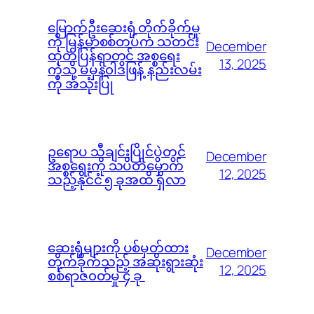
မြောက်ဦးဆေးရုံ တိုက်ခိုက်မှု
ကို မြန်မာစစ်တပ်က သတင်း
December
ထုတ်ပြန်ရာတွင် အစ္စရေး
13, 2025
ကဲ့သို့ မမှန်၀ါဒဖြန့် နည်းလမ်း
ကို အသုံးပြု
ဥရောပ သီချင်းပြိုင်ပွဲတွင်
December
အစ္စရေးကို သပိတ်မှောက်
12, 2025
သည့်နိုင်ငံ ၅ ခုအထိ ရှိလာ
ဆေးရုံများကို ပစ်မှတ်ထား
December
တိုက်ခိုက်သည့် အဆိုးရွားဆုံး
12, 2025
စစ်ရာဇ၀တ်မှု ၄ ခု