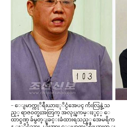
– ေျမာက္ကုိရီးယားႏုိင္ငံအေပၚ က်ဴးလြန္ခဲ့သ
ည့္ ရာဇ၀တ္မႈအတြက္ အလုပ္ၾကမ္းႏွင့္ ေ
ထာင္ဒဏ္ ခ်မွတ္ျခင္းခံထားရသည့္ အေမရိက
န္ ႏုိင္ငံသား ၂ ဦးအား ေျမာက္ကုိရီးယားက ျ