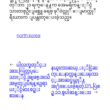
တုိဘာ ၂၁ ရက္ေန႔က အေမရိကန္ႏုိင္ငံ
သားတစ္ဦးျဖစ္သူ ခရစ္ ဖုိ၀ဲလ္ကုိ ေျမာက္ကုိ
ရီးယားက ျပန္လႊတ္ေပးခဲ့သည္။
north korea
←
ပါလက္စတုိင္း
နယူးကာဆယ္ ႏုိင္ပြဲဆ
အား လြတ္လပ္ေ
က္၊ ေနာက္တန္းေၾကာ
သာႏုိင္ငံ အျဖစ္ အသိ
င့္ အာဆင္နယ္တုိ႔
အမွတ္ျပဳရန္ ဥေရာ
အ႐ံႈးေပးခဲ့ရတဲ့ EPL ပြဲစ
ပႏုိင္ငံမ်ား စဥ္း
ဥ္ ၁၁ စူပါဆန္းေဒး
→
စားေန