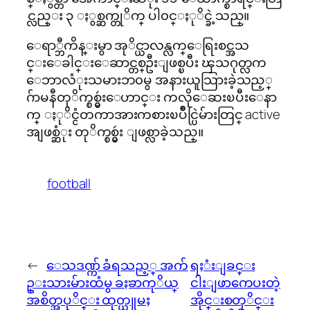
င္လည္း ၃ ႏွစ္ဆက္တုိက္ ပါ၀င္ႏုိင္ခဲ့သည္။
ေရာ္ဘီကိန္းမွာ အုိင္ယာလန္လက္ေရြးစင္အသ
င္းေခါင္းေဆာင္တစ္ဦးျဖစ္ၿပီး ၾသဂုတ္လက
ေဘာလံုးသမားဘ၀မွ အနားယူသြားခဲ့သည့္
ဂ်ာမနီတုိက္စစ္မွဴးေဟာင္း ကလိုေဆးၿပီးေနာ
က္ ႏုိင္ငံတကာအားကစားၿပိဳင္ပြဲမ်ားတြင္ active
အျဖစ္ဆံုး တုိက္စစ္မွဴး ျဖစ္လာခဲ့သည္။
football
←
ေသဒဏ္က် ခံရသည့္ အက်
ရႈံးျခင္း
ဥ္းသားမ်ားထံမွ ခႏၶာကုိယ္
ငါးျဖာကေပးတဲ့
အစိတ္အပုိင္း ထုတ္ယူမႈ
အိုင္းစတုိင္း