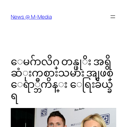
Skip
to
News @ M-Media
content
ေမဂ်ာလိဂ္ တန္ဖုိး အရွိ
ဆံုးကစားသမား အျဖစ္
ေရာ္ဘီကိန္း ေရြးခ်ယ္ခံ
ရ