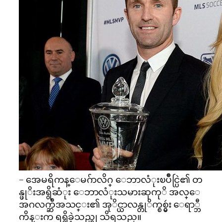
– အေမရိကန္ေမဂ်ာလိဂ္ ေဘာလံုးၿပိဳင္ပြဲ၏ တ
န္ဖုိးအရွိဆံုး ေဘာလံုးသမားဆုကုိ အလ္ေ
အဂလက္ဆီအသင္း၏ အုိင္ယာလန္တုိက္စစ္မွဴး ေရာ္ဘီ
ကိန္းက ရရွိခဲ့သည္ဟု သိရသည္။