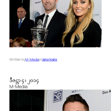
Written by
M-Media
in
အားကစား
ဒီဇင္ဘာ ၄ ၊ ၂၀၁၄
M-Media