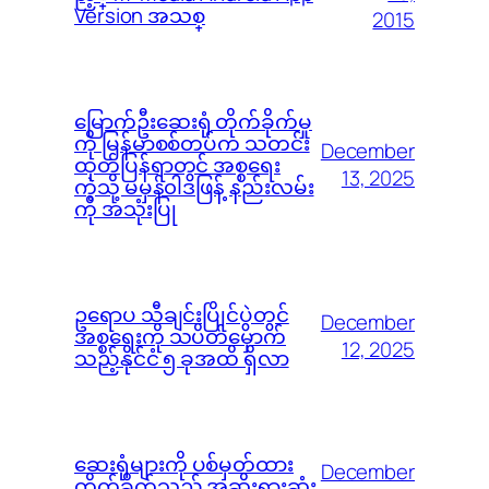
Version အသစ္
2015
မြောက်ဦးဆေးရုံ တိုက်ခိုက်မှု
ကို မြန်မာစစ်တပ်က သတင်း
December
ထုတ်ပြန်ရာတွင် အစ္စရေး
13, 2025
ကဲ့သို့ မမှန်၀ါဒဖြန့် နည်းလမ်း
ကို အသုံးပြု
ဥရောပ သီချင်းပြိုင်ပွဲတွင်
December
အစ္စရေးကို သပိတ်မှောက်
12, 2025
သည့်နိုင်ငံ ၅ ခုအထိ ရှိလာ
ဆေးရုံများကို ပစ်မှတ်ထား
December
တိုက်ခိုက်သည့် အဆိုးရွားဆုံး