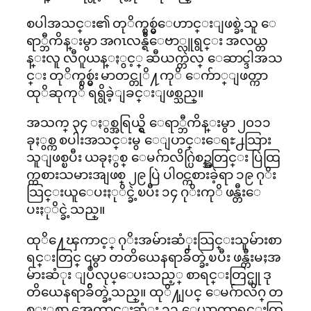
စပါအသင္း၏ တုိက္စစ္မွဴေဟာင္းျဖစ္ခဲ့သူ ေ
ရာ္ဘီကိန္းမွာ အဂၤလန္ရီေဗာ္လူရွင္း အလယ္တ
န္းလူ လီဂူယန္ႏွင့္ ဆီယက္တဲလ္ ေဆာင္ဒါအသ
င္း တုိက္စစ္မွဴး မာတင္တုိ႔ကုိ ေက်ာ္ျဖတ္ကာ
ထုိဆုကုိ ရရွိခဲ့ျခင္းျဖစ္သည္။
အသက္ ၃၄ ႏွစ္အရြယ္ရွိ ေရာ္ဘီကိန္းမွာ ၂၀၁၁
ခုႏွစ္က စပါးအသင္းမွ ေျပာင္းေရႊ႕သြား
သူျဖစ္ၿပီး ယခုႏွစ္ ေမဂ်ာလိဂ္ပြဲစဥ္အတြင္း ပြဲထြ
က္ကစားသမားအျဖစ္ ၂၉ ပြဲ ပါ၀င္ကစားခဲ့ရာ ၁၉ ဂုိး
သြင္းယူေပးႏုိင္ခဲ့ၿပီး ၁၄ ဂုိးကုိ ဖန္တီးေ
ပးႏုိင္ခဲ့သည္။
ထုိ႔ေၾကာင့္ ဂုိးအမ်ားဆံုးသြင္းသူမ်ားစာ
ရင္းတြင္ ၎မွာ တတိယေနရာခ်ိတ္ခဲ့ၿပီး ဖန္တီးမႈအ
မ်ားဆံုး ျပဳလုပ္ေပးသည့္ စာရင္းတြင္မူ ဒု
တိယေနရာခ်ိတ္ခဲ့သည္။ ထုိ႔ျပင္ ေမဂ်ာလိဂ္ တ
စ္ႏွစ္တာ အေကာင္းဆံုး ၁၁ ေယာက္စာရင္းတြ