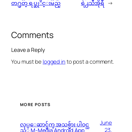
တ႐ုတ္ ရပ္ဆုိင္းမည္
ရဲ႕သီအိုရီ
→
Comments
Leave a Reply
You must be
logged in
to post a comment.
MORE POSTS
June
လုပ္ေဆာင္ခ်က္ အသစ္မ်ား ပါဝင္သ
23,
ည့္ M-Media Android App