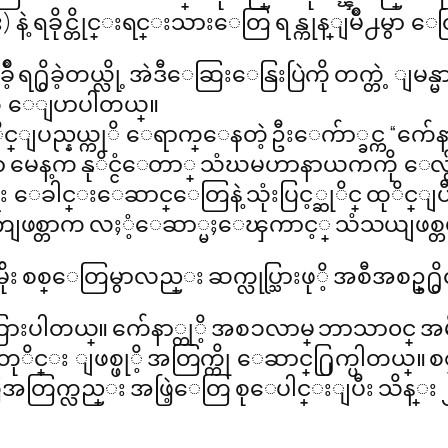
) နဲ့ ရခိုင္တိုင္းရင္းသားေတြ ရန္ကုန္ျမိဳ႕မွာ
႐ွိခဲ့တယ္လို့ အဲဒီေဆြးေနြးပြဲကို တက္တဲ့ ျမန္
 က ေျပာပါတယ္။
ျပည္နယ္ကုိ ေရာက္ေနတဲ့ ဦးေက်ာ္ခင္က “က်ေနာ္တုိ
ုန္မွာ မေန့က နုိင္ငံေတာ္ သံဃမဟာနာယကကို ေလွ်ာ
ခါင္းေဆာင္ေတြနဲ့ သုံးပြင့္ဆုိင္ ထုိ
စ္တာက လႈံ့ေဆာ္မႈေၾကာင့္ သံသယျဖစ္တယ
ုိမ်ိုး စစ္ေတြမွာလည္း ဆက္လုပ္သြားဖုိ့ အစီအစဥ္
ယ္။ က်ေနာ္တုိ့ အစၥလာမ္ ဘာသာ၀င္ အမ်ားစ
ိင္း ျဖစ္ဖုိ့ အတြက္ကို ေဆာင္႐ြက္ပါတယ္။ စစ
တြက္လည္း အဖြဲ့ေတြ စုေပါင္းျပီး သိန္း ၂