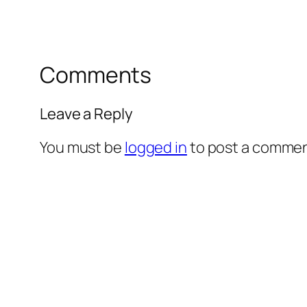
Comments
Leave a Reply
You must be
logged in
to post a commen