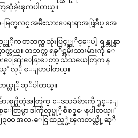
 ေတြ့ဆုံခဲ့ၾကပါတယ္။
မာ-မြတ္စလင္ အမ်ဳိးသားေရးရာအဖြဲ့ခ်ဳပ္ အေ
့က တဘက္က သုံးပြင့္ဆုိင္ေပါ့၊ ရန္ကုန္မွာ
က္တယ္။ တဘက္က ရခုိင္အမ်ိုးသားမ်ားကို ေ
င္ျပီးေဆြးေနြးေတာ့ သံသယေတြက န
္” လုိ့ ေျပာပါတယ္။
႐ွိတယ္လုိ့ ဆုိပါတယ္။
ု႐ွိတဲ့အတြက္ ေဒသခံမ်ားကို ႐ွင္းျ
္ေတြမွာ ဒါကိုလုပ္ဖုိ့ စီစဥ္ေနပါတယ္။”
၃၀၀ အလႉေငြ ထည့္ခဲ့ၾကတယ္လို့ ဆုိိ