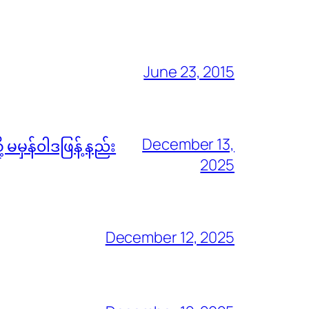
June 23, 2015
December 13,
မမှန်၀ါဒဖြန့် နည်း
2025
December 12, 2025