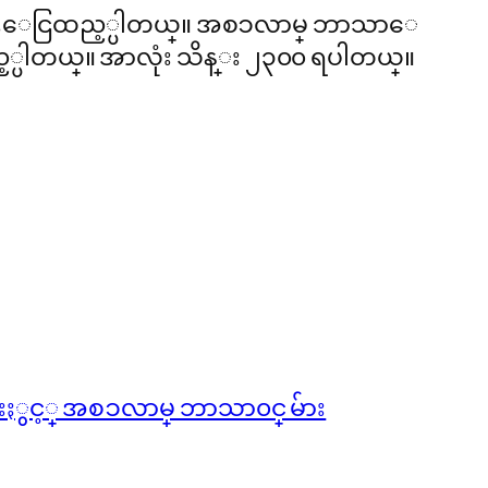
 အလႉေငြထည့္ပါတယ္။ အစၥလာမ္ ဘာသာေ
့္ပါတယ္။ အာလုံး သိန္း ၂၃၀၀ ရပါတယ္။
းႏွင့္ အစၥလာမ္ ဘာသာ၀င္ မ်ား