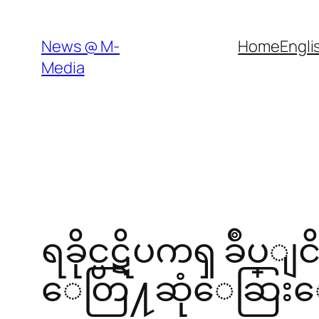
Skip
to
News @ M-
Home
Engli
content
Media
ရခိုင္ပဋိပကၡ ခ်ဳ
ေတြ႔ဆုံေဆြးေ