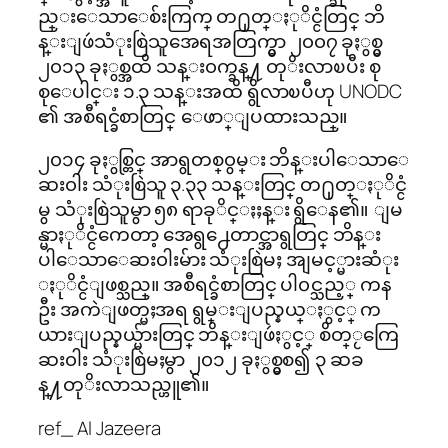
ည္းေသာေစ်းကြက္ တ႐ုတ္ႏုိင္ငံတြင္ ဘိ
န္းျဖဴသံုးစြဲသူအေရအတြက္မွာ ၂၀၀၇ ခုႏွစ္မွ
၂၀၁၃ ခုႏွစ္အထိ သန္း၀က္ခန္႔ တုိးလာၿပီး စု
စုေပါင္း ၁.၃ သန္းအထိ ရွိလာၿပီဟု UNODC
၏ အစီရင္ခံစာတြင္ ေဖာ္ျပထားသည္။
၂၀၁၄ ခုႏွစ္တြင္ အာရွတစ္၀ွမ္း ဘိန္းပါေသာေ
ဆး၀ါး သံုးစြဲသူ ၃.၃၃ သန္းတြင္ တ႐ုတ္ႏုိင္ငံ
မွ သံုးစြဲသူမွာ ၅၈ ရာခုိင္ႏႈန္း ရွိေန၏။ ျမ
န္မာႏုိင္ငံကေတာ့ အေရွ႕ေတာင္အာရွတြင္ ဘိန္း
ပါေသာေဆး၀ါးမ်ား သံုးစြဲမႈ အျမင့္မားဆံုး
ႏုိင္ငံျဖစ္သည္။ အစီရင္ခံစာတြင္ ပါ၀င္သည့္ ကန
ဦး အကဲျဖတ္မႈအရ ရွမ္းျပည္နယ္ႏွင့္ က
ယားျပည္နယ္မ်ားတြင္ ဘိန္းျဖဴႏွင့္ စိတ္ႂကြေ
ဆး၀ါး သံုးစြဲမႈမွာ ၂၀၁၂ ခုႏွစ္မွစ၍ ၃ ဆခ
န္႔တုိးလာသည္ဟူ၏။
ref_ Al Jazeera