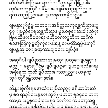
ဆီယံ၏ စီးပြားေရး အသုိက္အ၀န္း ဖြံ႕ၿဖိဳး
တုိးတက္မႈကုိ ၿခိမ္းေျခာက္သည္ဟုလည္း
၎က ထည့္သြင္းေျပာၾကားခဲ့သည္။
ျမန္မာႏုိင္ငံမွ သတင္းအခ်က္အလက္၀န္ႀကီးဌာနႏွ
င့္ ျပည္ထဲေရး၀န္ႀကီးဌာန မူးယစ္ေဆး၀ါး သံုး
စြဲမႈထိန္းခ်ဳပ္ေရး ဗဟိုေကာ္မတီက ထုိကိ
စၥအတြက္ မွတ္ခ်က္ေပးရန္ ေမတၱာရပ္ခံမႈကုိ
ျပန္လည္ ေျဖၾကားျခင္း မျပဳခဲ့။
အဆုိပါ ျပႆနာအား အျမတ္ျပတ္ေျဖရွင္း
မည္ဟု ျမန္မာႏုိင္ငံမွ ျပဳျပင္ေျပာင္းလဲေရး
အစိုးရက ကတိျပဳထားေသာ္လည္း ယခုကဲ့
သုိ တုိး၍သာေန၏။
ဘိန္းစိုက္ပ်ိဳးရန္ အသံုးျပဳသည့္ ဧရိယာမ်ားထဲ
မွ ၈၀ ရာခုိင္းႏႈန္း သုိ႔မဟုတ္ ၅၁၄၀၀ ဟက္
တာမွာ ႏွစ္ေပါင္း ၅၀ ေက်ာ္ ကမၻာ့အရွ
ည္လ်ားဆံုး ျပည္တြင္း စစ္ပြဲ ျဖစ္ပြားရာ ျမန္မာႏုိင္ငံ