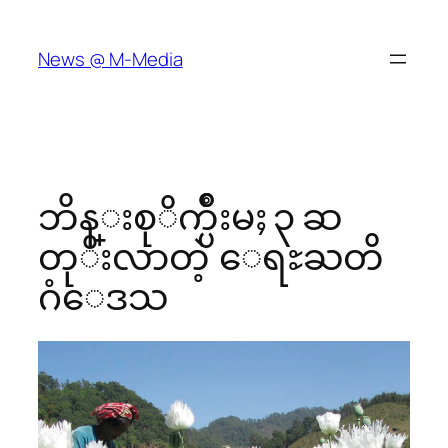
Skip
to
News @ M-Media
content
ဘိန္းစုိက္ပ်ိဳးမႈ ၃ ဆ
တုိးလာတဲ့ ေရႊႀတိ
ဂံေဒသ