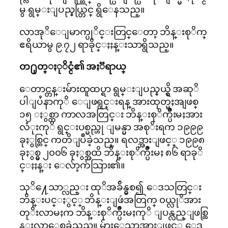
မွ ရွမ္းျပည္နယ္တြင္ ရွိေနသည္။
လာအုိေျမာက္ပုိင္းတြင္ေတာ့ ဘိန္းစုိက္
ဧရိယာမွ ၉.၇၂ ရာခိုင္ႏႈန္းသာရွိသည္။
တ႐ုတ္ႏုိင္ငံ၏ အႏၱရာယ္
ေတာင္တန္းမ်ားထူထပ္ရာ ရွမ္းျပည္နယ္ရွိ အဆုိ
ပါျပႆနာကုိ ေျဖရွင္းရန္ အားထုတ္မႈအျဖစ္
၁၅ ႏွစ္တာ ကာလအတြင္း ဘိန္းစုိက္ပ်ိဳးမႈအား
လံုးကုိ ရွင္းပစ္မည္ဟု ျမန္မာ အစုိးရက ၁၉၉၉
ခုႏွစ္တြင္ ကတိျပဳခဲ့သည္။ ရလဒ္အားျဖင့္ ၁၉၉၈
ခုႏွစ္မွ ၂၀၀၆ ခုႏွစ္အထိ ဘိန္းစုိက္ပ်ိဳးမႈ ၈၆ ရာခုိ
င္ႏႈန္း ေလ်ာ့က်သြား၏။
သုိ႔ေသာ္လည္း ထုိအခ်ိန္မွစ၍ ေဒသတြင္း
ဘိန္းပင္ႏွင့္ ဘိန္းျဖဴအတြက္ ၀ယ္လုိအား
တုိးလာမႈက ဘိန္းစုိက္ပ်ိဳးမႈကုိ ျပန္လည္ျဖစ္ထြ
န္းလာေစခဲ့သည္။ မ်ားေသာအားျဖင့္ ေဒ