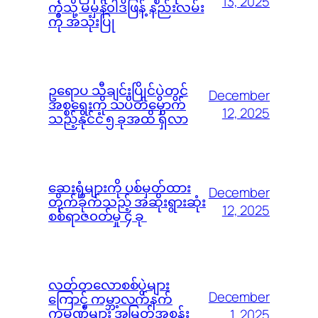
13, 2025
ကဲ့သို့ မမှန်၀ါဒဖြန့် နည်းလမ်း
ကို အသုံးပြု
ဥရောပ သီချင်းပြိုင်ပွဲတွင်
December
အစ္စရေးကို သပိတ်မှောက်
12, 2025
သည့်နိုင်ငံ ၅ ခုအထိ ရှိလာ
ဆေးရုံများကို ပစ်မှတ်ထား
December
တိုက်ခိုက်သည့် အဆိုးရွားဆုံး
12, 2025
စစ်ရာဇ၀တ်မှု ၄ ခု
လတ်တလောစစ်ပွဲများ
December
ကြောင့် ကမ္ဘာ့လက်နက်
ကုမ္ပဏီများ အမြတ်အစွန်း
1, 2025