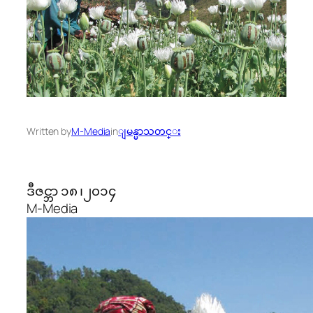
Written by
M-Media
in
ျမန္မာသတင္း
ဒီဇင္ဘာ ၁၈ ၊၂၀၁၄
M-Media