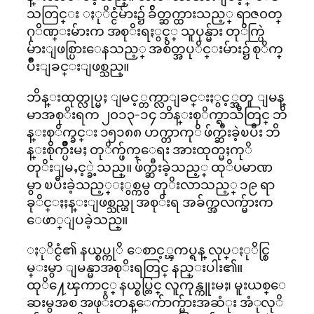
သတြင္း ႏုိင္ငံမ်ား၌ ခ်ိတ္ဆက္ထားသည့္ ရာဇ၀တ္
ဂုိဏ္းမ်ားက အစုိးရႏွင့္ သူပုန္မ်ား တုိက္ပြဲ
မ်ားျဖစ္ပြားေနသည့္ အစိတ္အပုိင္းမ်ား၌ စုိက္
ပ်ိဳးျခင္းျဖစ္သည္။
ဘိန္းထုတ္လုပ္မႈ ျမင့္တက္လာျခင္းႏွင့္အတူ ျမန္
မာအစုိးရက ၂၀၁၃-၁၄ ဘိန္းစုိက္ရာသီတြင္ ဘိ
န္းစုိက္ခင္း ၁၅၁၈၈ ဟက္တာကုိ ဖ်က္ဆီးခဲ့ၿပီး ဘိ
န္းစိုက္ပ်ိဳးမႈ တုိက္ဖ်က္ေရး အားထုတ္မႈကုိ
တုိးျမႇင့္ခဲ့သည္။ ဖ်က္ဆီးခဲ့သည့္ ထုိပမာဏ
မွာ ၿပီးခဲ့သည့္ႏွစ္ကမွ တုိးလာသည့္ ၁၉ ရာ
ခုိင္ႏႈန္းျဖစ္သည္ဟု အစုိးရ အခ်က္အလက္မ်ားက
ေဖာ္ျပခဲ့သည္။
ႏုိင္ငံ၏ နယ္စပ္ကုိ ေစာင့္ၾကပ္ရန္ လုပ္ႏုိင္စြ
မ္းမွာ ျမန္မာအစုိးရတြင္ နည္းပါး၏။
ထုိ႔ေၾကာင့္ နယ္စပ္တြင္ လူကုန္ကူးမႈ၊ မူးယစ္ေ
ဆးမွအစ အဖုိးတန္ေက်ာက္မ်ားအဆံုး အံုလုိ