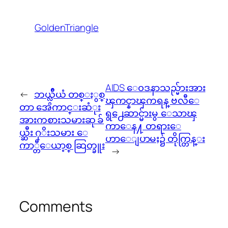
GoldenTriangle
AIDS ေ၀ဒနာသည္မ်ားအား
←
ဘယ္လ္ဂ်ီယံ တစ္ႏွစ္
ၾကင္နာၾကရန္ ဗလီေ
တာ အေကာင္းဆံုး
ရွ႕ေဆာင္မ်ားမွ ေသာၾ
အားကစားသမားဆု ခ်
ကာေန႔ တရားေ
ယ္ဆီး ဂုိးသမား ေ
ဟာေျပာမႈ၌ တိုက္တြန္း
ကာ္တီေယာ့စ္ ဆြတ္ခူး
→
Comments