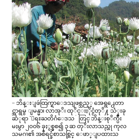
– ဘိန္းျဖဴထြက္ရာေဒသျဖစ္သည့္ အေရွ႕ေတာ
င္အာရွမွ ျမန္မာ၊ လာအုိ၊ ထုိင္းႏိုင္ငံတုိ႔ သံုးခု
ဆံုရာ `ေရႊႀတိဂံေဒသ´ တြင္ ဘိန္းစုိက္ပ်ိဳး
မႈမွာ ၂၀၀၆ ခုႏွစ္မွစ၍ ၃ ဆ တုိးလာသည္ဟု ကုလ
သမဂၢ၏ အစီရင္ခံစာသစ္တြင္ ေဖာ္ျပထားသ