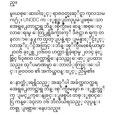
ည္။
မူးယစ္ေဆး၀ါးႏွင့္ ရာဇ၀တ္မႈဆုိင္ရာ ကုလသမ
ဂၢ႐ံုး UNODC က ႏွစ္စဥ္ျပဳလုပ္ၿမဲျဖစ္ေသာ
အေရွ႕ေတာင္အာရွ ဘိန္းစိုက္ပ်ိဳးမႈ ဆန္းစစ္ေလ့
လာေရးမွ ေတြ႕ရွိခ်က္မ်ားကုိ ဒီဇင္ဘာ ၈ ရက္ တ
နလၤာေန႔က ထုတ္ျပန္ခဲ့ရာ ျမန္မာႏုိင္ငံႏွင့္
လာအုိႏုိင္ငံအတြင္း ဘိန္းစုိက္ပ်ိဳးမႈဧရိယာမွာ
၂၀၀၆ ခုႏွစ္က ၂၁၆၀၀ ဟက္တာ ရွိခဲ့ရာမွ ၂၀၁၄ ခုႏွ
စ္တြင္ ၆၃၈၀၀ ဟက္တာရွိေနသည္ဟု ေဖာ္ျပထား
သည္။ ထုိပမာဏမွာ ေဘာလံုးကြင္းေပါ
င္း ၉၀၀၀၀ ၏ အက်ယ္အ၀န္းႏွင့္ ညီမွ်၏။
ေနာက္ဆံုးရရွိသည့္ အဆုိပါ အခ်က္အလက္အရ
အေရွ႕ေတာင္အာရွ ဘိန္းစုိက္ပ်ိဳးမႈမွာ ၈ ႏွစ္ဆက္တုိ
က္ ျမင့္တက္ေနျခင္းျဖစ္ၿပီး တစ္ႏွစ္၀င္ေ
ငြ ကန္ေဒၚလာ ၁၆ ဘီလီယံရသည့္ လုပ္ငန္း
တစ္ခု ျဖစ္လာေနေပသည္။