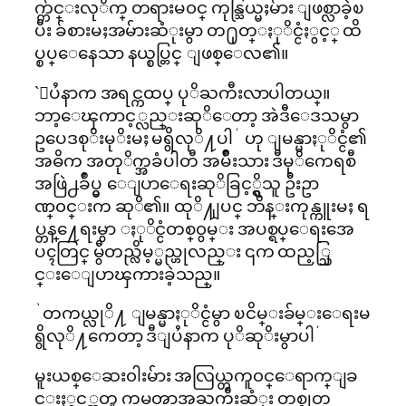
က္က်င္းလုိက္ တရားမ၀င္ ကုန္သြယ္မႈမ်ား ျဖစ္လာခဲ့ၿ
ပီး ခ်စားမႈအမ်ားဆံုးမွာ တ႐ုတ္ႏုိင္ငံႏွင့္ ထိ
ပ္စပ္ေနေသာ နယ္စပ္တြင္ ျဖစ္ေလ၏။
`ျပႆနာက အရင္ကထပ္ ပုိႀကီးလာပါတယ္။
ဘာ့ေၾကာင့္လည္းဆုိေတာ့ အဲဒီေဒသမွာ
ဥပေဒစုိးမုိးမႈ မရွိလုိ႔ပါ´ ဟု ျမန္မာႏုိင္ငံ၏
အဓိက အတုိက္အခံပါတီ အမ်ိဳးသား ဒီမုိကေရစီ
အဖြဲ႕ခ်ဳပ္မွ ေျပာေရးဆုိခြင့္ရွိသူ ဦးဥာ
ဏ္၀င္းက ဆုိ၏။ ထုိ႔ျပင္ ဘိန္းကုန္ကူးမႈ ရ
ပ္တန္႔ေရးမွာ ႏုိင္ငံတစ္၀ွမ္း အပစ္ရပ္ေရးအေ
ပၚတြင္ မွီတည္လိမ့္မည္ဟုလည္း ၎က ထည့္သြ
င္းေျပာၾကားခဲ့သည္။
`တကယ္လုိ႔ ျမန္မာႏုိင္ငံမွာ ၿငိမ္းခ်မ္းေရးမ
ရွိလုိ႔ကေတာ့ ဒီျပႆနာက ပုိဆုိးမွာပါ´
မူးယစ္ေဆး၀ါးမ်ား အလြယ္တကူ၀င္ေရာက္ျခ
င္းႏွင့္အတူ ကမၻာ့အႀကီးဆံုး တစ္ခုတ