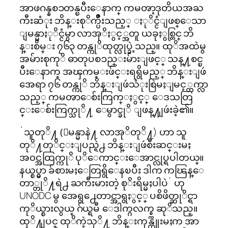
အာဖဂန္နစၥတန္ၿပီးေနာက္ ကမၻာ့ဒုတိယအႀ
ကီးဆံုး ဘိန္းစုိက္ပ်ိဳးသည့္ ႏုိင္ငံျဖစ္ေသာ
ျမန္မာႏုိင္ငံမွာ လာအုိႏွင့္အတူ ယခုႏွစ္တြင္ ဘိ
န္းစိမ္း ၇၆၃ တန္ကုိထုတ္လုပ္ခဲ့သည္။ ထုိအထဲမွ
အမ်ားစုကုိ ဓာတုပစၥည္းမ်ားျဖင့္ သန္႔စင္ၿ
ပီးေနာက္ အၾကမ္းဖ်င္းရရွိမည့္ ဘိန္းျဖဴ
အေရာ ၇၆ တန္ကုိ ဘိန္းျဖဴသံုးစြဲမႈျမင့္တက္လာ
သည့္ ကမၻာေစ်းကြက္ႏွင့္ ေဒသတြ
င္းေစ်းကြက္သုိ႔ ေမွာင္ခုိ ျဖန္႔ျဖဴးခဲ့၏။
`သူတုိ႔ (ျမန္မာနဲ႔ လာအုိတုိ႔) ဟာ သူ
တုိ႔တုိင္းျပည္ရဲ႕ ဘိန္းျဖဴစီးဆင္းမႈ
အ၀င္အထြက္ကုိ ပုိေကာင္းေအာင္လုပ္ရပါတယ္။
နယ္စပ္မွာ ခ်စားမႈေတြရွိေနၿပီး ဒါက ကၽြန္ေ
တာ္တုိ႔ရဲ႕ ႀကီးမားတဲ့ စုိးရိမ္မႈပါပဲ´ ဟု
UNODC မွ အေရွ႕ေတာင္အာရွႏွင့္ ပစိဖိတ္ဆုိင္ရာ
ကုိယ္စားလွယ္ ဂ်ယ္ရမီ ေဒါက္ဂလက္စ္က ဆုိသည္။
ထုိ႔ျပင္ ထုိကဲ့သုိ႔ ဘိန္းကုန္ကူးမႈက အာ