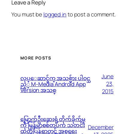
Leave a Reply
You must be
logged in
to post a comment.
MORE POSTS
June
လုပ္ေဆာင္ခ်က္ အသစ္မ်ား ပါဝင္သ
23,
ည့္ M-Media Android App
Version အသစ္
2015
မြောက်ဦးဆေးရုံ တိုက်ခိုက်မှု
ကို မြန်မာစစ်တပ်က သတင်း
December
ထုတ်ပြန်ရာတွင် အစ္စရေး