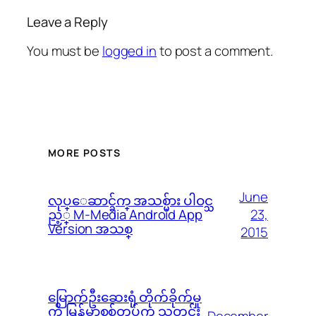
Leave a Reply
You must be
logged in
to post a comment.
MORE POSTS
June
လုပ္ေဆာင္ခ်က္ အသစ္မ်ား ပါဝင္သ
23,
ည့္ M-Media Android App
Version အသစ္
2015
မြောက်ဦးဆေးရုံ တိုက်ခိုက်မှု
ကို မြန်မာစစ်တပ်က သတင်း