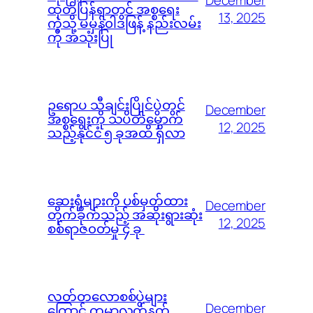
December
ထုတ်ပြန်ရာတွင် အစ္စရေး
13, 2025
ကဲ့သို့ မမှန်၀ါဒဖြန့် နည်းလမ်း
ကို အသုံးပြု
ဥရောပ သီချင်းပြိုင်ပွဲတွင်
December
အစ္စရေးကို သပိတ်မှောက်
12, 2025
သည့်နိုင်ငံ ၅ ခုအထိ ရှိလာ
ဆေးရုံများကို ပစ်မှတ်ထား
December
တိုက်ခိုက်သည့် အဆိုးရွားဆုံး
12, 2025
စစ်ရာဇ၀တ်မှု ၄ ခု
လတ်တလောစစ်ပွဲများ
December
ကြောင့် ကမ္ဘာ့လက်နက်