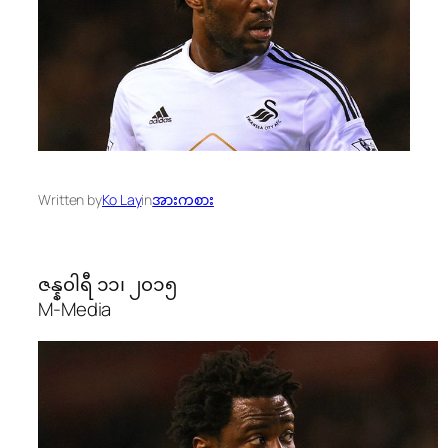
Written by
Ko Lay
in
အားကစား
ဇန္န၀ါရီ ၁၁၊ ၂၀၁၅
M-Media