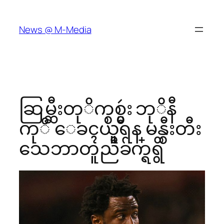
Skip
to
News @ M-Media
content
ဆြမ္ဆီးတုိက္စစ္မွဴး ဘုိနီ
ကုိ ေခၚယူရန္ မန္စီးတီး
သေဘာတူညီခ်က္ရရွိ