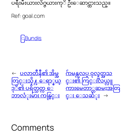
ပရီးမီးယားလိဂ္ဇယားကုိ ဦးေဆာင္ထားသည္။
Ref: goal.com
ြBundis
←
ပလာတီနီ၏ အိမ္အ
ဂ်ာမန္ကလပ္ ၀ုလ္ဖ္ဘတ္အသ
တြင္းသို႔ ေရာ္နယ္
င္း၏ ကြင္းလယ္လူ
ဒုိ၏ ပရိတ္သတ္က ေ
ကားမေတာ္တဆမႈအတြ
ဘာလံုးမ်ား ကန္သြင္း
င္း ေသဆံုး
→
Comments