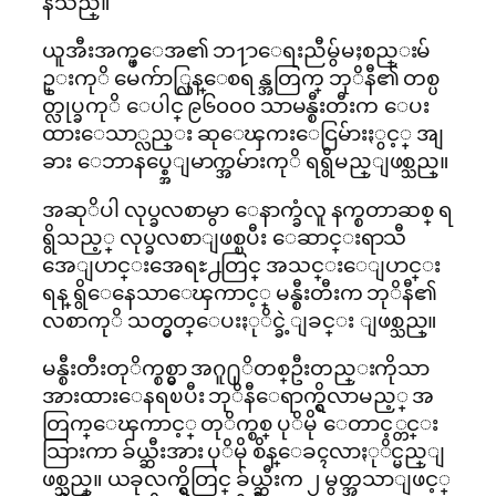
နသည္။
ယူအီးအက္ဖ္ေအ၏ ဘ႑ာေရးညီမွ်မႈစည္းမ်
ဥ္းကုိ မေက်ာ္လြန္ေစရန္အတြက္ ဘုိနီ၏ တစ္ပ
တ္လုပ္ခကုိ ေပါင္ ၉၆၀၀၀ သာမန္စီးတီးက ေပး
ထားေသာ္လည္း ဆုေၾကးေငြမ်ားႏွင့္ အျ
ခား ေဘာနပ္စ္အေျမာက္အမ်ားကုိ ရရွိမည္ျဖစ္သည္။
အဆုိပါ လုပ္ခလစာမွာ ေနာက္ခံလူ နက္စတာဆစ္ ရ
ရွိသည့္ လုပ္ခလစာျဖစ္ၿပီး ေဆာင္းရာသီ
အေျပာင္းအေရႊ႕တြင္ အသင္းေျပာင္း
ရန္ ရွိေနေသာေၾကာင့္ မန္စီးတီးက ဘုိနီ၏
လစာကုိ သတ္မွတ္ေပးႏုိင္ခဲ့ျခင္း ျဖစ္သည္။
မန္စီးတီးတုိက္စစ္မွာ အဂူ႐ုိတစ္ဦးတည္းကိုသာ
အားထားေနရၿပီး ဘုိနီေရာက္ရွိလာမည့္ အ
တြက္ေၾကာင့္ တုိက္စစ္ ပုိမို ေတာင့္တင္း
သြားကာ ခ်ယ္ဆီးအား ပုိမို စိန္ေခၚလာႏုိင္မည္ျ
ဖစ္သည္။ ယခုလက္ရွိတြင္ ခ်ယ္ဆီးက ၂ မွတ္အသာျဖင့္