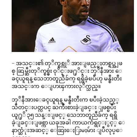
– အသင္း၏ တုိက္စစ္ကုိ အားျဖည့္မႈတစ္ရပ္အျဖ
စ္ ဆြမ္ဆီးတုိက္စစ္မွဴး ၀ုိင္းဖ႐ုိင္း ဘုိနီအား ေ
ခၚယူရန္ သေဘာတူညီခ်က္ ရရွိခဲ့ၿပီဟု မန္စီးတီး
အသင္းက ေျပာၾကားလုိက္သည္။
ဘုိနီအားေခၚယူရန္ မန္စီးတီးက ၿပီးခဲ့သည့္
သီတင္းပတ္ကပင္ ႀကိဳးစားခဲ့ျခင္း ျဖစ္ၿပီး
ယူ႐ုိ ၃၅ သန္းျဖင့္ သေဘာတူညီခ်က္ ရရွိ
ခဲ့ျခင္းျဖစ္ကာ ယခုအခါ ကာယကံရွင္ႏွင့္ ေ
နာက္ဆံုးအဆင့္ ေဆြးေႏြးမႈမ်ား ျပဳလုပ္ေ