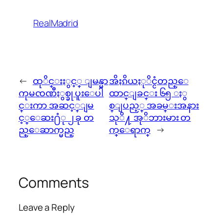
RealMadrid
←
ထုိင္းႏွင့္ ျမန္မာ
အိႏၵိယႏုိင္ငံတည္ေ
ကုမၸဏီႏွစ္ခု ပူးေပါ
ထာင္ျခင္း ၆၅ ႏွ
င္းကာ အဆင့္ျမ
စ္ျပည့္ အခမ္းအနား
င့္ေဆး႐ံု ၂ ခု တ
သုိ႔ အုိဘားမား တ
ည္ေဆာက္မည္
က္ေရာက္
→
Comments
Leave a Reply