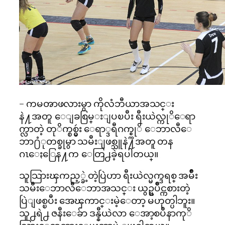
– ကမၻာဖလားမွာ ကိုလံဘီယာအသင္း
နဲ႔အတူ ေျခစြမ္းျပၿပီး ရီးယဲလ္ကုိေရာ
က္လာတဲ့ တုိက္စစ္မွဴး ေရာ္ဒရီဂက္စ္ကုိ ေဘာလီေ
ဘာ႐ံုတစ္ခုမွာ သမီးျဖစ္သူနဲ႔အတူ တန
ဂၤေႏြေန႔က ေတြ႕ခဲ့ရပါတယ္။
သူသြားၾကည့္ခဲ့တဲ့ပြဲဟာ ရီးယဲလ္မက္ဒရစ္ အမ်ိဳး
သမီးေဘာလီေဘာအသင္း ယွဥ္ၿပိဳင္ကစားတဲ့
ပြဲျဖစ္ၿပီး အေၾကာင္းမဲ့ေတာ့ မဟုတ္ပါဘူး။
သူ႕ရဲ႕ ဇနီးေခ်ာ ဒန္နီယဲလာ ေအာ့စပီနာကုိ