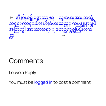
←
အိႏၵိယရွိ မဒ္ရာဆာ စာ
လူနာမ်ားအား သတ္ခဲ့
သင္ေက်ာင္းမ်ား ဟိႏၵဴမ်ား
သည့္ ဂ်ာမန္သူနာျပဳ
အတြက္ပါ အားထားစရာ ျဖ
တစ္သက္တစ္ကၽြန္းက်
စ္လာ
→
Comments
Leave a Reply
You must be
logged in
to post a comment.