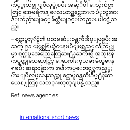
က်င့္မႈတစ္ခု ျပဳလုပ္ခဲ့ၿပီး အဆုိပါ ေလ့က်င္မႈ
တြင္ အေမရိကန္ ေလယာဥ္တင္သေဘၤာ ပံုတူအား
ဒံုးက်ည္မ်ားျဖင့္ ဖ်က္ဆီးျခင္းလည္း ပါ၀င္ခဲ့သ
ည္။
– စင္ကာပူႏုိင္ငံ၏ ပထမဆံုး၀န္ႀကီးခ်ဳပ္ျဖစ္ၿပီး အ
သက္ ၉၁ ႏွစ္အရြယ္ရွိေနၿပီျဖစ္သည့္ လီကြမ္ယု
မွာ စင္ကာပူအေထြေထြေဆး႐ံုႀကီးရွိ အထူးၾ
ကပ္မတ္ကုသေဆာင္တြင္ ေဆး၀ါးကုသမႈ ခံယူေန
ရၿပီး ဆရာ၀န္မ်ားက အနီးကပ္ေစာင့္ၾကည့္မႈ
မ်ား ျပဳလုပ္ေနသည္ဟု စင္ကာပူ၀န္ႀကီးခ်ဳပ္႐ံုးက
ယေန႔တြင္ သတင္းထုတ္ျပန္ခဲ့သည္။
Ref: news agencies
international short news