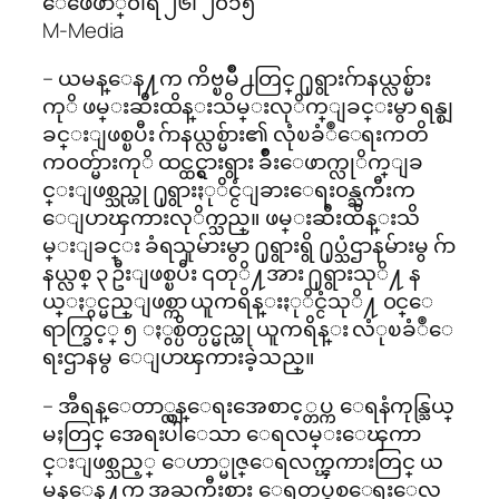
ေဖေဖာ္၀ါရီ ၂၆၊ ၂၀၁၅
M-Media
– ယမန္ေန႔က ကိဗ္ၿမိဳ႕တြင္ ႐ုရွားဂ်ာနယ္လစ္မ်ား
ကုိ ဖမ္းဆီးထိန္းသိမ္းလုိက္ျခင္းမွာ ရန္စျ
ခင္းျဖစ္ၿပီး ဂ်ာနယ္လစ္မ်ား၏ လုံၿခံဳေရးကတိ
က၀တ္မ်ားကုိ ထင္ထင္ရွားရွား ခ်ိဳးေဖာက္လုိက္ျခ
င္းျဖစ္သည္ဟု ႐ုရွားႏုိင္ငံျခားေရး၀န္ႀကီးက
ေျပာၾကားလုိက္သည္။ ဖမ္းဆီးထိန္းသိ
မ္းျခင္း ခံရသူမ်ားမွာ ႐ုရွားရွိ ႐ုပ္သံဌာနမ်ားမွ ဂ်ာ
နယ္လစ္ ၃ ဦးျဖစ္ၿပီး ၎တုိ႔အား ႐ုရွားသုိ႔ န
ယ္ႏွင္မည္ျဖစ္ကာ ယူကရိန္းႏုိင္ငံသုိ႔ ၀င္ေ
ရာက္ခြင့္ ၅ ႏွစ္ပိတ္ပင္မည္ဟု ယူကရိန္း လံုၿခံဳေ
ရးဌာနမွ ေျပာၾကားခဲ့သည္။
– အီရန္ေတာ္လွန္ေရးအေစာင့္တပ္က ေရနံကုန္သြယ္
မႈတြင္ အေရးပါေသာ ေရလမ္းေၾကာ
င္းျဖစ္သည့္ ေဟာ္မုဇ္ေရလက္ၾကားတြင္ ယ
မန္ေန႔က အႀကီးစား ေရတပ္စစ္ေရးေလ့