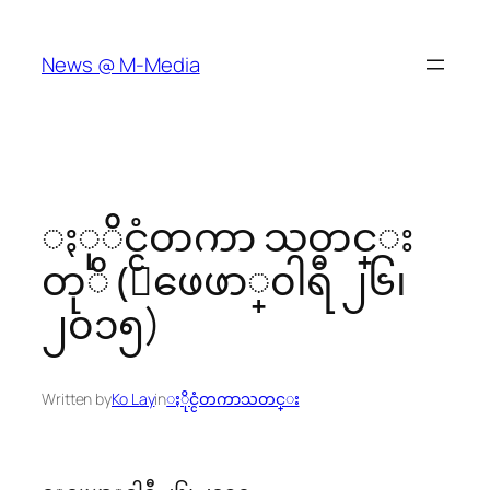
Skip
to
News @ M-Media
content
ႏုိင္ငံတကာ သတင္း
တုိ (ေဖေဖာ္၀ါရီ ၂၆၊
၂၀၁၅)
Written by
Ko Lay
in
ႏိုင္ငံတကာသတင္း