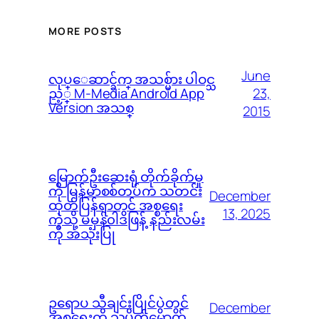
MORE POSTS
June
လုပ္ေဆာင္ခ်က္ အသစ္မ်ား ပါဝင္သ
23,
ည့္ M-Media Android App
Version အသစ္
2015
မြောက်ဦးဆေးရုံ တိုက်ခိုက်မှု
ကို မြန်မာစစ်တပ်က သတင်း
December
ထုတ်ပြန်ရာတွင် အစ္စရေး
13, 2025
ကဲ့သို့ မမှန်၀ါဒဖြန့် နည်းလမ်း
ကို အသုံးပြု
ဥရောပ သီချင်းပြိုင်ပွဲတွင်
December
အစ္စရေးကို သပိတ်မှောက်