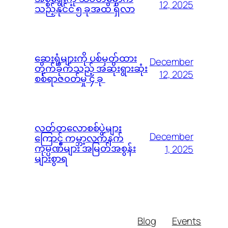
12, 2025
သည့်နိုင်ငံ ၅ ခုအထိ ရှိလာ
ဆေးရုံများကို ပစ်မှတ်ထား
December
တိုက်ခိုက်သည့် အဆိုးရွားဆုံး
12, 2025
စစ်ရာဇ၀တ်မှု ၄ ခု
လတ်တလောစစ်ပွဲများ
December
ကြောင့် ကမ္ဘာ့လက်နက်
ကုမ္ပဏီများ အမြတ်အစွန်း
1, 2025
များစွာရ
Blog
Events