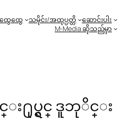
အထွေထွေ
သမိုင်း/အထုပ္ပတ္တိ
ဆောင်းပါး
M-Media ဆိုသည်မှာ
ုပ္ရွင္ ဒူဘုိင္း