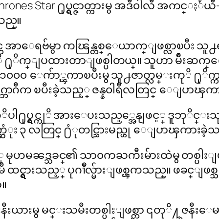
Thrones Star ႐ုပ္ရွင္ဇာတ္ကားမွ အဒီ၀ါလီ အကင္ႏ်ဴ
သည္။
၀ အရင္က အာေရဗ်မွာ ကၽြန္တစ္ေယာက္ျဖစ္လာၿပီး သူ
ုိ ႐ုိက္ျပထားတာျဖစ္ပါတယ္။ သူဟာ မ်ိဳးဆက္
၁၀၀၀ ေက်ာ္ၾကာၿပီးမွ သူ႕ဇာတ္လမ္းကုိ ႐ုိက္
ဂ်ီက ၿပီးခဲ့သည့္ ဇန္န၀ါရီလတြင္ ေျပာၾကာ
ဆုိပါ႐ုပ္ရွင္ကုိ အားေပးသည့္အေနျဖင့္ ဒူဘုိင္း
နာက္ဆံုး ၃ လတြင္ ႐ံုတင္သြားမည္ဟု ေျပာၾကားခဲ့
 မုဟမၼဒ္သခင္၏ သာ၀ကႀကီးမ်ားထဲမွ တစ္ပါးျဖစ
င္ရွားသည့္ ပုဂၢိဳလ္မ်ားျဖစ္ၾကသည္။ ဖခင္ျဖစ္သူ ရ
်။
နီးယားမွ မင္းသမီးတစ္ပါးျဖစ္ကာ ၎တုိ႔ ဇနီးေ