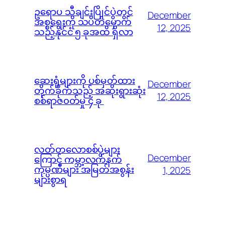
ဥရောပ သီချင်းပြိုင်ပွဲတွင်
December
အစ္စရေးကို သပိတ်မှောက်
12, 2025
သည့်နိုင်ငံ ၅ ခုအထိ ရှိလာ
ဆေးရုံများကို ပစ်မှတ်ထား
December
တိုက်ခိုက်သည့် အဆိုးရွားဆုံး
12, 2025
စစ်ရာဇ၀တ်မှု ၄ ခု
လတ်တလောစစ်ပွဲများ
December
ကြောင့် ကမ္ဘာ့လက်နက်
ကုမ္ပဏီများ အမြတ်အစွန်း
1, 2025
များစွာရ