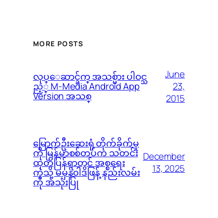
MORE POSTS
June
လုပ္ေဆာင္ခ်က္ အသစ္မ်ား ပါဝင္သ
23,
ည့္ M-Media Android App
Version အသစ္
2015
မြောက်ဦးဆေးရုံ တိုက်ခိုက်မှု
ကို မြန်မာစစ်တပ်က သတင်း
December
ထုတ်ပြန်ရာတွင် အစ္စရေး
13, 2025
ကဲ့သို့ မမှန်၀ါဒဖြန့် နည်းလမ်း
ကို အသုံးပြု