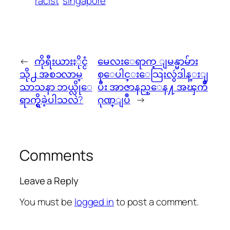
racist
singapore
←
ကိုရီးယားႏိုင္ငံ
မေလးေရာက္ ျမန္မာမ်ား
သို႕ အစၥလာမ္
စုေပါင္းေသြးလွဴဒါန္းျ
သာသနာ ဘယ္လိုေ
ပီး အာဇာနည္ေန႔ အၾကိဳ
ရာက္ရွိခဲ့ပါသလဲ?
ဂုဏ္ျပဳ
→
Comments
Leave a Reply
You must be
logged in
to post a comment.