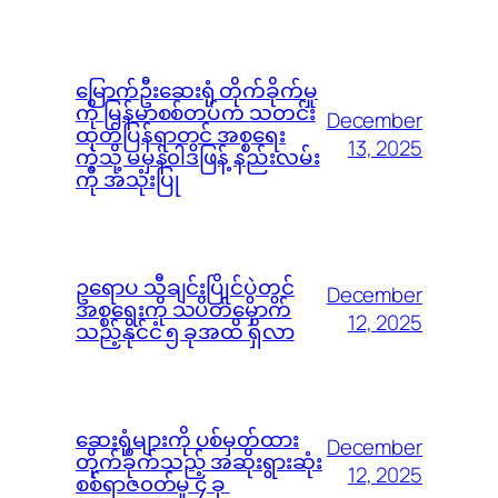
မြောက်ဦးဆေးရုံ တိုက်ခိုက်မှု
ကို မြန်မာစစ်တပ်က သတင်း
December
ထုတ်ပြန်ရာတွင် အစ္စရေး
13, 2025
ကဲ့သို့ မမှန်၀ါဒဖြန့် နည်းလမ်း
ကို အသုံးပြု
ဥရောပ သီချင်းပြိုင်ပွဲတွင်
December
အစ္စရေးကို သပိတ်မှောက်
12, 2025
သည့်နိုင်ငံ ၅ ခုအထိ ရှိလာ
ဆေးရုံများကို ပစ်မှတ်ထား
December
တိုက်ခိုက်သည့် အဆိုးရွားဆုံး
12, 2025
စစ်ရာဇ၀တ်မှု ၄ ခု