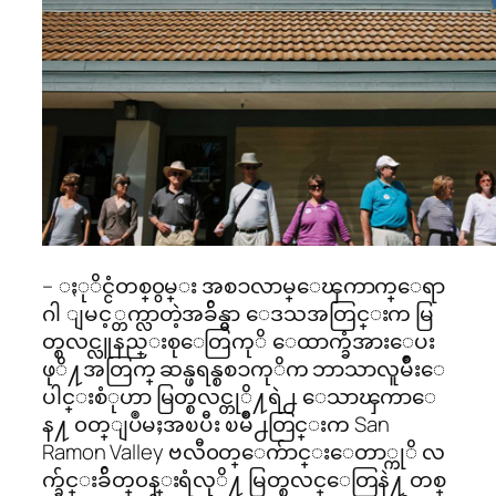
– ႏုိင္ငံတစ္၀ွမ္း အစၥလာမ္ေၾကာက္ေရာ
ဂါ ျမင့္တက္လာတဲ့အခ်ိန္မွာ ေဒသအတြင္းက မြ
တ္စလင္လူနည္းစုေတြကုိ ေထာက္ခံအားေပး
ဖုိ႔အတြက္ ဆန္ဖရန္စစၥကုိက ဘာသာလူမ်ိဳးေ
ပါင္းစံုဟာ မြတ္စလင္တုိ႔ရဲ႕ ေသာၾကာေ
န႔ ၀တ္ျပဳမႈအၿပီး ၿမိဳ႕တြင္းက San
Ramon Valley ဗလီ၀တ္ေက်ာင္းေတာ္ကုိ လ
က္ခ်င္းခ်ိတ္၀န္းရံလုိ႔ မြတ္စလင္ေတြနဲ႔ တစ္