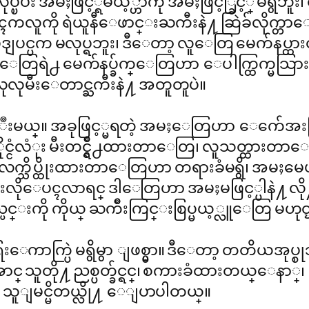
း အမႈဖြင့္ရမယ့္ဟာကို အမႈဖြင့္ခြင့္ မရွိဘူး၊ စံုစမ
ပၚကလူကို ရဲယူနီေဖာင္းႀကီးနဲ႔ ဆြဲခ်လိုက္တ
ေဒျပင္ပက မလုပ္ရဘူး၊ ဒီေတာ့ လူေတြ မေက်နပ္ထ
ူေတြရဲ႕ မေက်နပ္ခ်က္ေတြဟာ ေပါက္ထြက္မသြာ
ုလုမီးေတာင္ႀကီးနဲ႔ အတူတူပဲ။
ံဳးမယ္။ အခုဖြင့္မရတဲ့ အမႈေတြဟာ ေက်ေအးသြ
င္ငံလံုး မီးတင္ရွဳိ႕ထားတာေတြ၊ လူသတ္ထားတာ
းစား လက္သိပ္ထိုးထားတာေတြဟာ တရားခံမရွိ၊ 
းလိုေပၚလာရင္ ဒါေတြဟာ အမႈမဖြင့္ပါနဲ႔ လို႔ 
့လည္ပင္းကို ကိုယ္ ႀကိဳးကြင္းစြပ္မယ့္လူေတြ 
ာက္ပြဲ မရွိမွာ ျဖစ္မွာ။ ဒီေတာ့ တတိယအုပ
တို႔ ညစ္ပတ္ခ်င္ရင္၊ စကားခံထားတယ္ေနာ္၊ (ညစ္ပတ္ခ်
ု႔ေတာ့ သူျမင္မိတယ္လို႔ ေျပာပါတယ္။