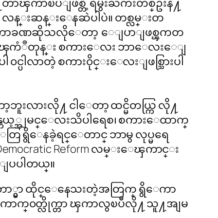
ၾကာၿပီျဖစ္တဲ့ ရဲမွဴးႀကီးတစ္ဦးနဲ႔
်နဲ႔ လန္းဆန္းေနဆဲပါပဲ။ တစ္လမ္းတ
ၾကာခဏဆိုသလိုေတာ့ ေျပာျဖစ္ၾကတ
လာဗ်ာ၊ ၾကံဳတုန္း စကားေလး ဘာေလးေျ
းပါ ၀င္ပါလာတဲ့ စကား၀ိုင္းေလးျဖစ္သြားပါ
ာ့ဘူးလားလို႔ ငါေတာ့ ထင္မိတယ္ကြ လို႔
အန္ကယ့္အျမင္ေလးသိပါရေစ၊ စကားေထာက္
ာေတြ ရွိေနခဲ့ရင္ေတာင္ ဘာမွ လုပ္မရေ
္။ Democratic Reform လမ္းေၾကာင္း
္ျပပါတယ္။
ာ္မွာ ထိုင္ေနေသးတဲ့အတြက္ ရွိေကာ
ေကာက္၀တ္လိုက္တာ ၾကာလွၿပီလို႔ သူ႔အျမ