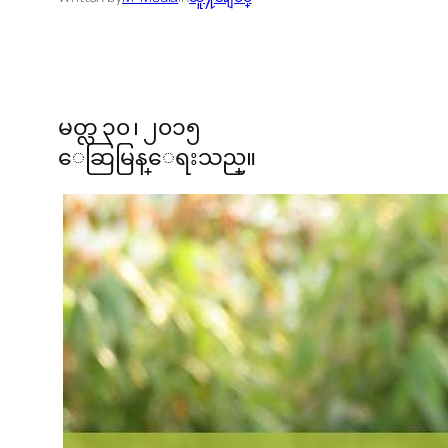
မတ္လ ၃၀ ၊ ၂၀၁၅
ေဆြမြန္ေရးသည္။