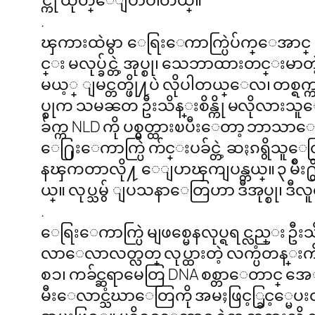
.
ၾကားထဲမွာ ေရြးေကာက္ပြဲပ်က္ေအာ
င္း မလုပ္ခ်င္တဲ့ အုပ္စု၊ သေဘာထားတင္း
မယ့္ ျမင္တတ္ဖို႔ပဲ လိုပါတယ္ေလ၊ တစ္
ပ္စုက သမၼတ ဦးသိန္းစိန္ကို မလိုလားသူ
ခ်က္က NLD ကို ပစ္မွတ္ထားၿပီးေတာ့ ဘာသာ
ေ႐ြးေကာက္ပြဲ က်င္းပခ်င္တဲ့ ဆႏၵရွိသ
နၾကတာလို႔ ေျပာၾကျပန္တယ္။ ၃ မ်ဳိး႐ွိသလ
ယ္။ လုပ္သမွ် ျပသနာေတြဟာ ဒီအုပ္စု၊ 
.
ေရြးေကာက္ပြဲ မျဖစ္မေနလုပ္ရရင္လည္း ဦးသ
လာေလာလတ္လတ္ လုပ္ထားတဲ့ လက္ပံတန္း
စၥ၊ ကခ်င္ဆရာမေတြ DNA စစ္တာေတာင္ အ
မီးေလာင္သံဃာေတြကို အမႈဖြင့္ခြင့္မေပးတာ