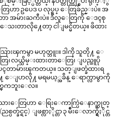
္းခြင့္ပိတ္တယ္၊ နံပတ္တုတ္ကို္င္ၿပီး ရိုက္ႏွ
ာေတြဟာ ဥပေဒ ပ လုပ္ရပ္ ေတြခ်ည္းပဲ။ အ
ားတာ အမ်ားႀကီးပဲ။ ဒီလူေတြကို ေဒၚစု
းေသးတာလို႔ေတာ့ ငါျမင္မိတယ္။ ဖိထား
ားၾကမွာ မဟုတ္ဘူး။ ဒါကို သူတို႔ ေ
ေတြ၊ လယ္သိမ္းထားတာေတြ၊ ျပည္သူပို
အမႈမေပၚတာမ်ားၾကတယ္။ သတ္ျဖတ္ခံထားရ
ေျပာလို႔ မရမယ့္အခ်ိန္ ေရာက္လာမွာကို
မဟုတ္ၾကဘူးေလ။
္စုသားေတြဟာ ေရြးေကာက္ပြဲေနာက္ဆုတ္
င္ရင္) ျဖစ္လာႏိုင္တာ ၃ မ်ဳိးေလာက္ရွိႏိုင္တ