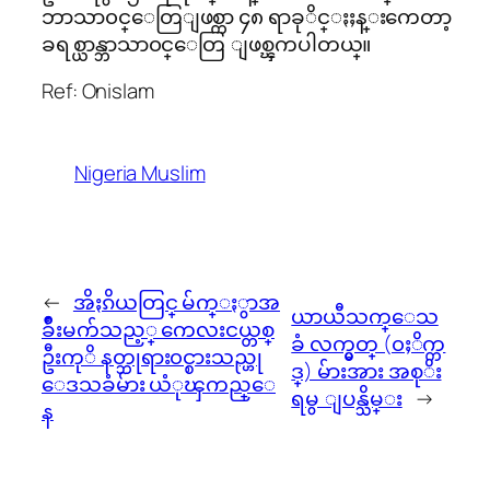
ဘာသာ၀င္ေတြျဖစ္ကာ ၄၈ ရာခုိင္ႏႈန္းကေတာ့
ခရစ္ယာန္ဘာသာ၀င္ေတြ ျဖစ္ၾကပါတယ္။
Ref: Onislam
Nigeria Muslim
←
အိႏၵိယတြင္ မ်က္ႏွာအ
ယာယီသက္ေသ
ခ်ိဳးမက်သည့္ ကေလးငယ္တစ္
ခံ လက္မွတ္ (၀ႈိက္က
ဦးကုိ နတ္ဘုရား၀င္စားသည္ဟု
ဒ္) မ်ားအား အစုိး
ေဒသခံမ်ား ယံုၾကည္ေ
ရမွ ျပန္သိမ္း
→
န