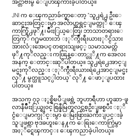
အင္တာဗ်ဴးမွ ေျပာၾကားခဲ့ပါတယ္။
JNI က ေၾကညာခ်က္မွာေတာ့ “သူ႕ရဲ႕ ဦးေ
ဆာင္မႈအတြင္းမွာ အလႅာဟ္အရွင္ျမတ္ကုိ ေၾ
ကာက္ရြံ႕ဖုိ႔၊ မ်ိဳးႏြယ္ေတြ၊ ဘာသာတရားေ
တြကုိ ဂ႐ုမထားဘဲ ႏုိက္ဂ်ီးရီးယားႏုိင္ငံသား
အားလံုးအေပၚ တရားသျဖင့္ သမာသမတ္က်
ဖုိ႔ကုိလည္း ကၽြန္ေတာ္တုိ႔က အေလး
အနက္ ေတာင္းဆုိပါတယ္။ သူ႕ရဲ႕ေအာင္ျ
မင္မႈကုိလည္း ႏုိက္ဂ်ီးရီးယားရဲ႕ေအာင္ျမင္မႈ
လုိ႔ မွတ္ယူသင့္ပါတယ္” လုိ႔ ေဖာ္ျပထား
ပါတယ္။
အသက္ ၇၃ ႏွစ္ရွိၿပီျဖစ္တဲ့ ဘူဟာရီဟာ ဟူဆာ-ဖူ
လာနီမ်ိဳးႏြယ္စု၀င္ စြန္နီမြတ္စလင္တစ္ဦးျဖစ္ၿပီး ႏုိ
င္ငံေျမာက္ပုိင္းမွာ ေမြးဖြားႀကီးျပင္းခဲ့
သူျဖစ္ကာ ဗုဒၶဟူးေန႔က ေရြးေကာက္ပြဲမွာ
အႏုိင္ရေၾကာင္း ေၾကညာခဲ့ပါတယ္။