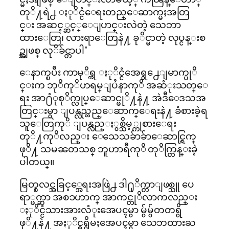
တုိ႔ရဲ႕ ႏုိင္ငံေရးတည္ေဆာက္မႈအတြ
င္း အဆင့္ဆင့္ေျပာင္းလဲတဲ့ သေဘာ
ထားေတြ၊ လားရာေတြနဲ႔ ခုိင္မာတဲ့ လုပ္ငန္းစ
ဥ္အျဖစ္ လုိခ်င္တာပါ”
ေနာက္ၿပီး ကာမုိရ္က ႏုိင္ငံအေရွ႕ေျမာက္ပုိ
င္းက ဘုိကုိဟရမ္ျပႆနာကုိ အဆံုးသတ္ေ
ရး အာ႐ံုစုိက္လုပ္ေဆာင္ဖုိ႔နဲ႔ အဲဒီေဒသအ
တြင္းမွာ ျပန္လည္တည္ေဆာက္ေရးနဲ႔ ခံစားခဲ့ရ
သူေတြကုိ ျပန္လည္ႏွစ္သိမ့္ကုစားေရး
တုိ႔ကုိလည္း ေသေသခ်ာခ်ာေဆာင္ရြက္
ဖုိ႔ သမၼတသစ္ ဘူဟာရီကုိ တုိက္တြန္းခဲ့
ပါတယ္။
မြတ္စလင္အခြင့္အေရးအဖြဲ႕ ဒါ႐ုိက္တာျဖစ္သူ ပေ
ရာ္ဖက္ဆာ အစၥဟာက္ အာကင္တုိလာကလည္း
ႏုိင္ငံသားအားလံုးအေပၚမွာ မွ်မွ်တတရွိ
ဖုိ႔နဲ႔ အႏုိင္ရရွိမႈအေပၚမွာ သေဘထားႀ