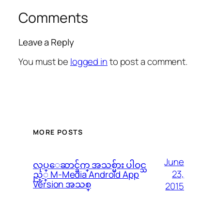
Comments
Leave a Reply
You must be
logged in
to post a comment.
MORE POSTS
June
လုပ္ေဆာင္ခ်က္ အသစ္မ်ား ပါဝင္သ
23,
ည့္ M-Media Android App
Version အသစ္
2015