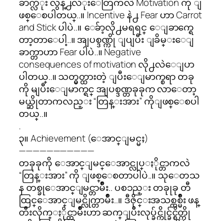
ခာက္လံုး လွန္႕လံုးေတြကလဲ Motivation ကို ျ
ဖစ္ေစပါတယ္..။ Incentive နဲ႕ Fear ဟာ Carrot
and Stick ပါပဲ..။ ေခ်ာ့လို႕မရရင္ ေျခာက္ရေ
တာ့တာေပါ့..။ အျပစ္ဒဏ္ကို ျပျပီး ျခိမ္းေျ
ခာက္တာဟာ Fear ပါပဲ..။ Negative
consequences of motivation လို႕လဲေျပာ
ပါတယ္..။ သတ္မွတ္ထားတဲ့ ျပီးေျမာက္စရာ တခု
ကို မျပီးေျမာက္ရင္ အျပစ္ဒဏ္တခုခုက လာေတာ့
မယ္ဆိုတာကလည္း “တြန္းအား” ကိုျဖစ္ေစပါ
တယ္..။
.
၃။ Achievement (ေအာင္ျမင္မႈ)
———————————
တခုခုကို ေအာင္ျမင္ေအာင္လုပ္ႏိုင္တာကလဲ
“တြန္းအား” ကို ျဖစ္ေစတာပါပဲ..။ သုေတသ
န တစ္ခုေအာင္ျမင္တာမ်ိဳး.. ပစၥည္း တခုုခု တီ
ထြင္ေအာင္ျမင္လိုက္တာမ်ိဳး..။ ဒီဇိုင္းအသစ္တစ္မ်ိဳး ဖန္
တီးလိုက္ႏိုင္တာမ်ိဳးဟာ ဆက္ျပီးလုပ္ခ်င္ကိုင္ခ်င္စိတ္ကို