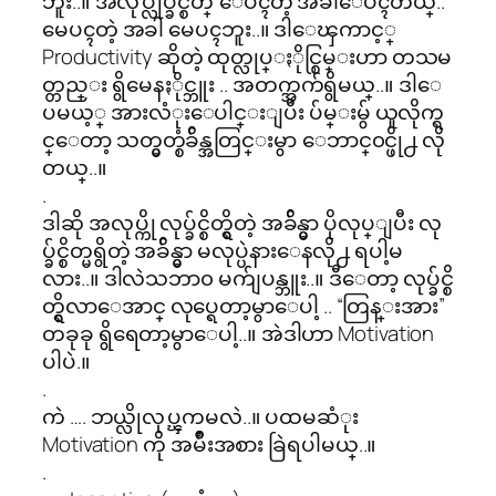
ဘူး..။ အလုပ္လုပ္ခ်င္စိတ္ ေပၚတဲ့ အခါေပၚတယ္..
မေပၚတဲ့ အခါ မေပၚဘူး..။ ဒါေၾကာင့္
Productivity ဆိုတဲ့ ထုတ္လုပ္ႏိုင္စြမ္းဟာ တသမ
တ္တည္း ရွိမေနႏိုင္ဘူး .. အတက္အက်ရွိမယ္..။ ဒါေ
ပမယ့္ အားလံုးေပါင္းျပီး ပ်မ္းမွ် ယူလိုက္ရ
င္ေတာ့ သတ္မွတ္စံခ်ိန္အတြင္းမွာ ေဘာင္၀င္ဖို႕ လို
တယ္..။
.
ဒါဆို အလုပ္ကို လုပ္ခ်င္စိတ္ရွိတဲ့ အခ်ိန္မွာ ပိုလုပ္ျပီး လု
ပ္ခ်င္စိတ္မရွိတဲ့ အခ်ိန္မွာ မလုပ္ပဲနားေနလို႕ ရပါ့မ
လား..။ ဒါလဲသဘာ၀ မက်ျပန္ဘူး..။ ဒီေတာ့ လုပ္ခ်င္စိ
တ္ရွိလာေအာင္ လုပ္ရေတာ့မွာေပါ့ .. “တြန္းအား”
တခုခု ရွိရေတာ့မွာေပါ့..။ အဲဒါဟာ Motivation
ပါပဲ.။
.
ကဲ …. ဘယ္လိုလုပ္ၾကမလဲ..။ ပထမဆံုး
Motivation ကို အမ်ိဳးအစား ခြဲရပါမယ္..။
.