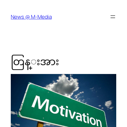
Skip
to
News @ M-Media
content
တြန္းအား