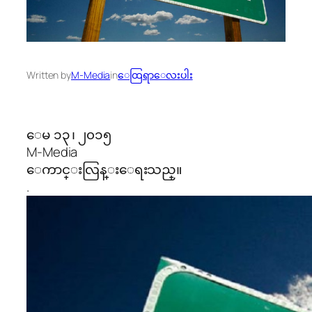
Written by
M-Media
in
ေထြရာေလးပါး
ေမ ၁၃ ၊ ၂၀၁၅
M-Media
ေကာင္းလြန္းေရးသည္။
.