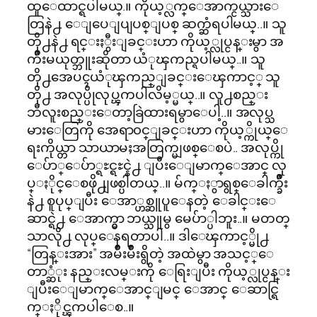
ထူေထာင္ရပါမယ္.။ ကိုယ့္လက္ေအာက္ငယ္သားေ
တြနဲ႕ ေျပေျပျပစ္ျပစ္ ဆက္ဆံရပါမယ္..။ သူ
တို႕နဲ႕ ရင္းႏွီးျခင္းဟာ ကိုယ့္လုပ္ငန္းမွာ အ
က်ိဳးမယုတ္ဘူးဆိုတာ ယံုၾကည္ရပါမယ္..။ သူ
တို႕အေပၚယံုၾကည္ျခင္းေၾကာင့္ သူ
တို႕ အလုပ္ပိုလုပ္ၾကပါလိမ့္မယ္..။ လူ႕စည္း
ဘီလူးစည္းေတာ့ခြဲထားရမွာေပါ့..။ အလုပ္သ
မားေတြကို အေရာ၀င္ျခင္းဟာ ကိုယ့္ကိုယ္ေ
ရးကိုယ္တာ သာယာမႈအတြက္မျဖစ္ေစပဲ.. အလုပ္ကို
ေပ်ာ္ေပ်ာ္ရႊင္ရႊင္နဲ႕ ျပီးေျမာက္ေအာင္ လု
ပ္ႏိုင္ေစဖို႕ျဖစ္ပါတယ္..။ မ်က္ႏွာရွစ္ေခါက္ခ်ိဳး
နဲ႕ စူပုပ္ျပီး ေအာ္ဟစ္ဆူပူေနတဲ့ ေခါင္းေ
ဆာင္ရဲ႕ ေအာက္မွာ ဘယ္သူမွ မေပ်ာ္ပါဘူး..။ မတတ္
သာလို႕ လုပ္ေနရတာပါ..။ ဒါေၾကာင့္မို႕
“တြန္းအား” အမ်ိဳးမ်ိဳးရွိတဲ့ အထဲမွာ အသင့္ေ
တာ္ဆံုး နည္းလမ္းကို ေရြးျပီး ကိုယ့္လုပ္ငန္း
ျပီးေျမာက္ေအာင္ျမင္ ေအာင္ ေဆာင္ရြ
က္ႏိုင္ၾကပါေစ..။