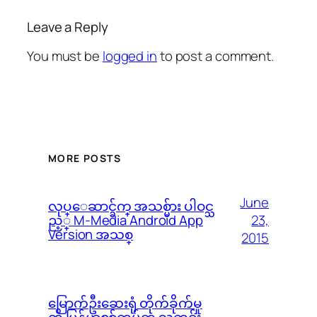
Leave a Reply
You must be
logged in
to post a comment.
MORE POSTS
June
လုပ္ေဆာင္ခ်က္ အသစ္မ်ား ပါဝင္သ
23,
ည့္ M-Media Android App
Version အသစ္
2015
မြောက်ဦးဆေးရုံ တိုက်ခိုက်မှု