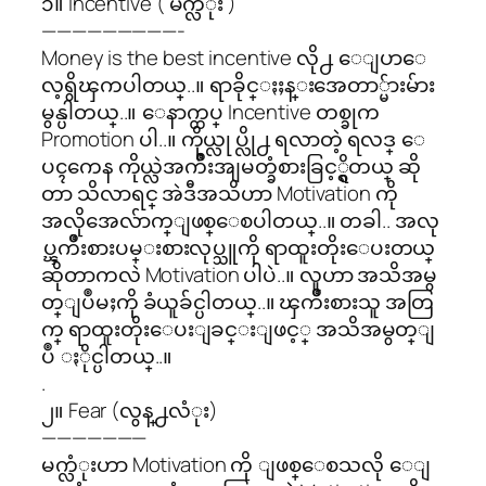
၁။ Incentive ( မက္လံုး )
—————————-
Money is the best incentive လို႕ ေျပာေ
လ့ရွိၾကပါတယ္..။ ရာခိုင္ႏႈန္းအေတာ္မ်ားမ်ား
မွန္ပါတယ္..။ ေနာက္ထပ္ Incentive တစ္ခုက
Promotion ပါ..။ ကိုယ္လုပ္လို႕ ရလာတဲ့ ရလဒ္ ေ
ပၚကေန ကိုယ္လဲအက်ိဳးအျမတ္ခံစားခြင့္ရွိတယ္ ဆို
တာ သိလာရင္ အဲဒီအသိဟာ Motivation ကို
အလိုအေလ်ာက္ျဖစ္ေစပါတယ္..။ တခါ.. အလု
ပ္ၾကိဳးစားပမ္းစားလုပ္သူကို ရာထူးတိုးေပးတယ္
ဆိုတာကလဲ Motivation ပါပဲ..။ လူဟာ အသိအမွ
တ္ျပဳမႈကို ခံယူခ်င္ပါတယ္..။ ၾကိဳးစားသူ အတြ
က္ ရာထူးတိုးေပးျခင္းျဖင့္ အသိအမွတ္ျ
ပဳ ႏိုင္ပါတယ္..။
.
၂။ Fear (လွန္႕လံုး)
———————
မက္လံုးဟာ Motivation ကို ျဖစ္ေစသလို ေျ