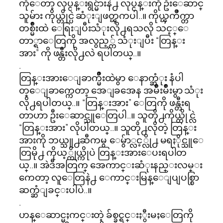
ကိုေတာ့ လုပ္ငန္းရွင္မ်ားနဲ႕ လုပ္ငန္းကို ဦးေဆာင္
သူမ်ား ကိုယ္တိုင္ပဲ ဆံုးျဖတ္ၾကပါ..။ ကိုယ္ၾကိဳက္တာ
တစ္မ်ိဳးထဲ ေရြးျပီးသံုးလို႕ရသလို သင့္ေ
တာ္ရာေတြကို အလွည့္က် သံုးျပီး “တြန္း
အား” ကို ဖန္တီးလို႕လဲ ရပါတယ္..။
.
တြန္းအားေျခာက္မ်ိဳးထဲမွာ ေနာက္ဆံုး နံပါ
တ္ေျခာက္ကေတာ့ အေျခအေန အမ်ိဳးမ်ိဳးမွာ သံုး
လို႕ရပါတယ္..။ “တြန္းအား” ေတြကို ဖန္တီးရ
တာဟာ ဦးေဆာင္သူေတြပါ..။ သူတို႕ကိုယ္တိုင္လဲ
“တြန္းအား” လိုပါတယ္..။ သူတို႕လိုတဲ့ တြန္း
အားကို ဘယ္သူ႕ဆီကမွ ေမွ်ာ္လင့္လို႕ မရႏိုင္သူေ
တြမို႕ ကိုယ့္ကိုယ္ကိုပဲ တြန္းအားေပးရပါတ
ယ္..။ အဲဒီအတြက္ အေကာင္းဆံုးနည္းလမ္း
ကေတာ့ လူေတြနဲ႕ ေကာင္းမြန္ေျပျပစ္စြာ
ဆက္ဆံျခင္းပါပဲ..။
.
ဟန္ေဆာင္မႈကင္းတဲ့ ခ်စ္ခင္ရင္းႏွီးမႈေတြကို