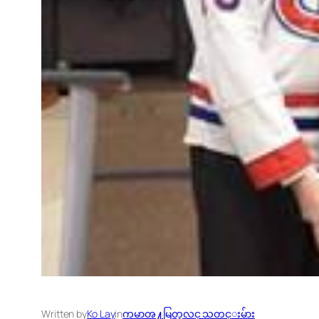
Written by
Ko Lay
in
ကမာၻ႔မြတ္စလင္ သတင္းမ်ား