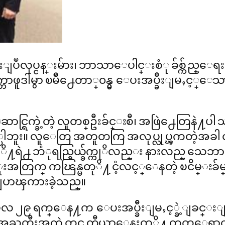
းျပဳလုပ္ငန္းမ်ား၊ ဘာသာေပါင္းစံု ခ်စ္က်ည္ေ
ေဒါက္တာဖူဒါမွာ ၿမိဳ႕ေတာ္၀န္မွ ေပးအပ္ခ်ီးျမႇင့္ေ
္ရြက္ခဲ့တဲ့ လူတစ္ဦးခ်င္းစီ၊ အဖြဲ႕ေတြနဲ႔ပါ 
မင့္ပါဘူး။ လူေတြ အတူတကြ အလုပ္လုပ္ၾကတဲ့
ူတုိ႔ရဲ႕ ဘံုရည္ရြယ္ခ်က္ကုိလည္း နားလည္ သ
လံုးအတြက္ ကၽြန္မတုိ႔ ငံ့လင့္ေနတဲ့ ၿငိ
ေျပာၾကားခဲ့သည္။
 ၂၉ ရက္ေန႔က ေပးအပ္ခ်ီးျမႇင့္ခဲ့ျခင္းျဖစ္ၿ
ကြက္မွ အႀကီးအကဲ တင္မ္ တီယာေနးတုိ႔ တက္ေရ