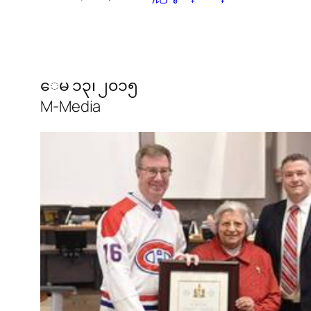
ေမ ၁၃၊ ၂၀၁၅
M-Media