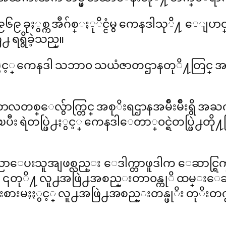
ၿပီး ၁၉၆၉ ခုႏွစ္က အီဂ်စ္ႏုိင္ငံမွ ကေနဒါသုိ
ဲ႕ ရရွိခဲ့သည္။
င့္ ကေနဒါ သဘာ၀ သယံဇာတဌာနတုိ႔တြင္ အလုပ္လု
လွ်ာက္တြင္ အစုိးရဌာနအမ်ိဳးမ်ိဳးရွိ အႀ
ၿပီး ရဲတပ္ဖြဲ႕ႏွင့္ ကေနဒါေတာ္၀င္ရဲတပ္ဖြ
းသူအျဖစ္လည္း ေဒါက္တာဖူဒါက ေဆာင္ရြက္
း၊ ၎တုိ႔ လူ႕အဖြဲ႕အစည္းတာ၀န္ကုိ ထမ္းေ
စားမႈႏွင့္ လူ႕အဖြဲ႕အစည္းတန္ဖုိး တုိးတက