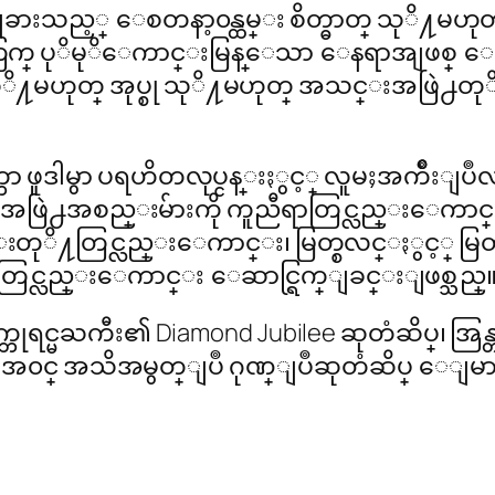
ထူျခားသည့္ ေစတနာ့၀န္ထမ္း စိတ္ဓာတ္ သုိ႔မဟုတ
္အတြက္ ပုိမုိေကာင္းမြန္ေသာ ေနရာအျဖစ္ ေဆ
ုိ႔မဟုတ္ အုပ္စု သုိ႔မဟုတ္ အသင္းအဖြဲ႕တ
ာ ဖူဒါမွာ ပရဟိတလုပ္ငန္းႏွင့္ လူမႈအက်ိဳးျပဳလု
့ လူ႕အဖြဲ႕အစည္းမ်ားကို ကူညီရာတြင္လည္းေက
ုိ႔တြင္လည္းေကာင္း၊ မြတ္စလင္ႏွင့္ မြတ္စ
တြင္လည္းေကာင္း ေဆာင္ရြက္ျခင္းျဖစ္သည္
ဘုရင္မႀကီး၏ Diamond Jubilee ဆုတံဆိပ္၊ အြ
ါအ၀င္ အသိအမွတ္ျပဳ ဂုဏ္ျပဳဆုတံဆိပ္ ေျမာက္မ