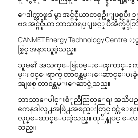
ေဒါက္တာဖူဒါမွာ အင္ဂ်င္နီယာတစ္ဦးျဖစ္
ဗဒ အင္ဂ်င္နီယာ ဘာသာရပ္ျဖင့္ ပီအိက္ခ်္ဒီဘြ
CANMET Energy Technology Centre ႏွ
စ္တြင္ အနားယူခဲ့သည္။
သူမ၏ အသက္ေမြး၀မ္းေၾကာင္း ကာလတစ္ေ
မ္း ၀င္ေရာက္ တာ၀န္ထမ္းေဆာင္ေပးခဲ့
အျဖစ္ တာ၀န္ထမ္းေဆာင္ခဲ့သည္။
ဘာသာေပါင္းစံုညီညြတ္ေရး အသိပညာေပ
ကေနဒါလူ႕အဖြဲ႕အစည္းတြင္ ၀င္ဆံ့ေရ
လုပ္ေဆာင္ေပးခဲ့သည္။ ထုိ႔ျပင္ ေလး
သည္။