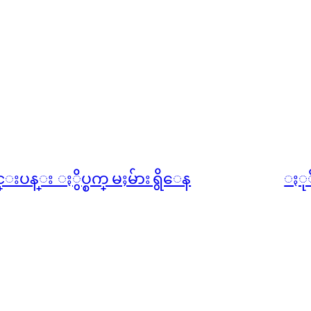
္းပန္း ႏွိပ္စက္ မႈမ်ား ရွိေန
ႏုိ