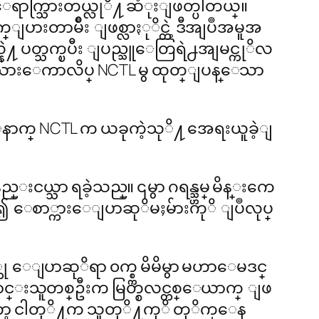
ကုိ ေရာက္သြားတယ္လုိ႔ ဆံုးျဖတ္ပါတယ္။
ပ်က္ျပားတာမ်ိဳး ျဖစ္လာႏုိင္တဲ့ ဒီအျပဳအမူအ
္နဲ႔ ပတ္သက္ၿပီး ျပည္သူေတြရဲ႕အျမင္ကုိလ
ိဳးသားေကာလိပ္ NCTL မွ ထုတ္ျပန္ေသာ
းေနာက္ NCTL က ယခုကဲ့သုိ႔ အေရးယူခဲ့ျ
းငယ္သာ ရခဲ့သည္။ ၎မွာ ဂရန္သ္ဟမ္ မိန္းကေ
္၍ ေစာ္ကားေျပာဆုိမႈမ်ားကုိ ျပဳလုပ္
 ေျပာဆုိရာ ၀က္စ္က မိမိမွာ မဟာေမဒင္
်ာင္းသူတစ္ဦးက မြတ္စလင္တစ္ေယာက္ ျဖ
တာ့ ငါတုိ႔က သူတုိ႔ကုိ တုိက္ေန