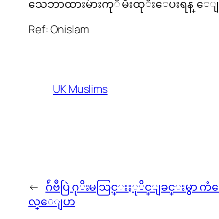
သေဘာထားမ်ားကုိ မီးထုိးေပးရန္ ေ
Ref: Onislam
UK Muslims
←
ဂ်ဴဗီပြဲ ဂုိးမသြင္းႏုိင္ျခင္းမွ
လ္ေျပာ