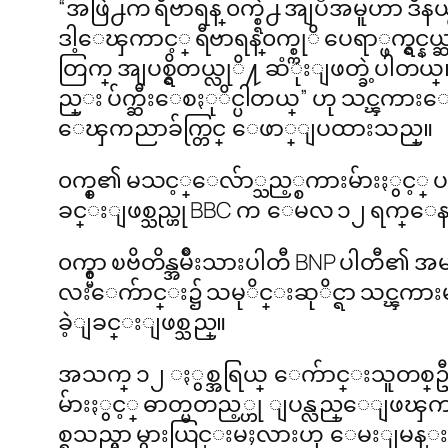
“အဖြဲ႕က ရီဗာရန္ ၀က္စ္ရဲ႕ အျပဳအမူဟာ ဒီန
ဒါ့ေၾကာင့္ ရီဗာရန္၀က္စ္ကုိ ပေရာ္ဖက္ရွင္နယ္
တြက္ အျပစ္ရွိတယ္လုိ႔ ဆံုးျဖတ္ခဲ့ပါတယ္
ည္း ပ်က္ဆီးေစႏုိင္ပါတယ္” ဟု သင္ၾကာ
ေၾကညာခ်က္တြင္ ေဖာ္ျပထားသည္။
၀က္စ္၏ မသင့္ေလ်ာ္သည့္စကားမ်ားႏွင့္
ခင္းျဖစ္သည္ဟု BBC က ေမလ ၁၂ ရက္ေ
၀က္စ္မွာ ၿဗိတိန္အမ်ိဳးသားပါတီ BNP ပါတီ
လးေက်ာင္း၌ သမုိင္းဆုိင္ရာ သင္ၾကားမ
ခဲ့ျခင္းျဖစ္သည္။
အသက္ ၁၂ ႏွစ္အရြယ္ ေက်ာင္းသူတစ္ဦးက
မ်ားႏွင့္ ဓာတ္မတည့္ဟု ျပန္လည္ေျဖၾက
စ္ရသည္မွာ မွားယြင္းမႈလားဟု ေမးျမ