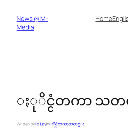
Skip
to
News @ M-
Home
Engli
content
Media
ႏုိင္ငံတကာ သတင
Written by
Ko Lay
in
ႏိုင္ငံတကာသတင္း