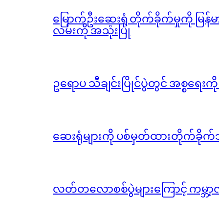
မြောက်ဦးဆေးရုံ တိုက်ခိုက်မှုကို မြန
လမ်းကို အသုံးပြု
ဥရောပ သီချင်းပြိုင်ပွဲတွင် အစ္စရေးက
ဆေးရုံများကို ပစ်မှတ်ထားတိုက်ခိုက်သ
လတ်တလောစစ်ပွဲများကြောင့် ကမ္ဘာ့