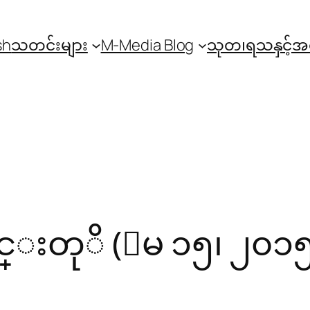
sh
သတင်းများ
M-Media Blog
သုတ၊ရသနှင့်
္းတုိ (ေမ ၁၅၊ ၂၀၁