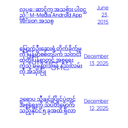
June
လုပ္ေဆာင္ခ်က္ အသစ္မ်ား ပါဝင္သ
23,
ည့္ M-Media Android App
Version အသစ္
2015
မြောက်ဦးဆေးရုံ တိုက်ခိုက်မှု
ကို မြန်မာစစ်တပ်က သတင်း
December
ထုတ်ပြန်ရာတွင် အစ္စရေး
13, 2025
ကဲ့သို့ မမှန်၀ါဒဖြန့် နည်းလမ်း
ကို အသုံးပြု
ဥရောပ သီချင်းပြိုင်ပွဲတွင်
December
အစ္စရေးကို သပိတ်မှောက်
12, 2025
သည့်နိုင်ငံ ၅ ခုအထိ ရှိလာ