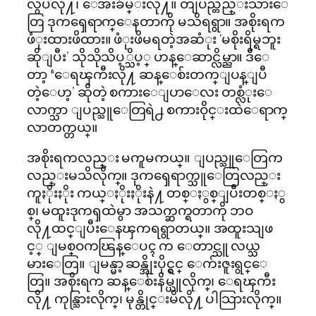
လွပလို႔၊ ေအးခ်မ္းလို႔။ တျပည္တည္းသားေ
တြ ဒုကၡေရာက္ေနတာကို မသိရရွာ။ အစိုးရက
ဖံုးထားဖိထား။ ဖံုးဖိမရတဲ့အဆံုး ‘မစိုးရိမ္ရဘူး
ဆိုျပီး’ သိုသိုသိပ့္သိပ့္ ဟန္ေဆာင္လိမ္ညာ။ ဒီေ
တာ့ ‘ေရၾကီးလို႔ ဆန္ေစ်းတက္ျပန္ျပီ
တဲ့ေဟ့’ ဆိုတဲ့ စကားေျပာေလး တစ္လံုးေ
လာက္သာ ျပည္သူေတြရဲ႕ စကားဝိုင္းထဲေရာက္
လာတက္တယ္။
အစိုးရကလည္း မကူမကယ္။ ျပည္သူေတြက
လည္းမသိလိုက္။ ဒုကၡေရာက္သူေတြလည္း
ကူႏိုးႏိုး ကယ္ႏိုးႏိုးနဲ႔ တစ္ႏွစ္ျပီးတစ္ႏွ
စ္၊ မထူးဒုကၡထဲမွာ အသက္ဆက္ရတာကို ဘဝ
လို႔ထင္ျပီးေနၾကရရွာတယ္။ အထူးသျဖ
င့္ ျမစ္ဝကၽြန္ေပၚ က ေတာင္သူ လယ္သ
မားေတြ။ ျမန္မာ့ ဆန္အိုးပိုင္ရွင္ ေက်းဇူးရွင္ေ
တြ။ အစိုးရက ဆန္ေစ်းနိမ္ယူလိုက္၊ ေရၾကီး
လို႔ ကုန္သြားလိုက္၊ မုန္တိုင္းမိလို႔ ပါသြားလိုက္။