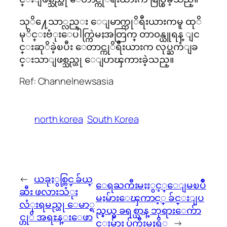
သုိ႔ေသာ္လည္း ေျမာက္ကုိရီးယားကမူ ထုိ
မုိင္းဗံုးေပါက္ကြဲမႈအတြက္ တာ၀န္ယူရန္ ျင
င္းဆုိခဲ့ၿပီး ေတာင္ကုိရီးယားက လုပ္ႀကံျခ
င္းသာျဖစ္သည္ဟု ေျပာၾကားခဲ့သည္။
Ref: Channelnewsasia
north korea
South Korea
←
ယခုႏွစ္တြင္ ခ်ယ္
ေရႀကီးမႈႏွင့္ေျမၿပိဳ
ဆီး ဖလားသံုး
မႈမ်ားေၾကာင့္ ခ်င္းျပ
လံုးရမည္ဟု ေမာ္ရ
ည္နယ္မွ ခရစ္ယာန္ ဘုရားေက်ာ
င္ဟုိ အရႊန္းေဖာ
င္းမ်ား ပ်က္စီးမႈရိွ
→