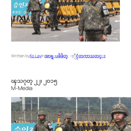
Written by
Ko Lay
in
အာရွ-ပဖိဖိတ္
, 
ႏိုင္ငံတကာသတင္း
ၾသဂုတ္ ၂၂၊ ၂၀၁၅
M-Media