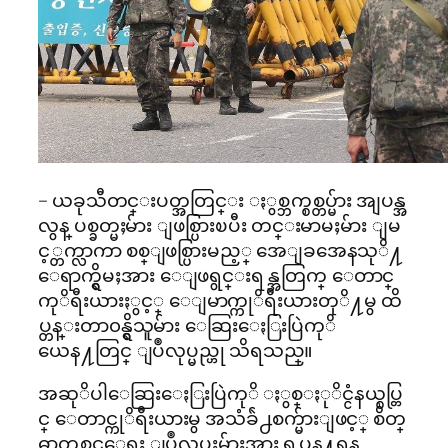
– ယခုသီတင္းပတ္အတြင္း ႏွစ္ဘက္စစ္တပ္မ်ား အျပန္အ
လွန္ ပစ္ခတ္မႈမ်ား ျဖစ္ပြားၿပီး တင္းမာမႈမ်ား ျမ
င့္တက္လာကာ စစ္ျဖစ္ပြားမည့္ အေျခအေနသုိ႔
ေရာက္ရွိမႈအား ေျဖရွင္းရန္အတြက္ ေတာင္
ကုိရီးယားႏွင့္ ေျမာက္ကုိရီးယားတုိ႔မွ ထိ
ပ္တန္းတာ၀န္ရွိသူမ်ား ေဆြးေႏြးပြဲကုိ
ယေန႔တြင္ ျပဳလုပ္မည္ဟု သိရသည္။
အဆုိပါေဆြးေႏြးပြဲကုိ ႏွစ္ႏုိင္ငံနယ္စပ္တြ
င္ ေတာင္ကုိရီးယားမွ အသံခ်ဲ႕စက္မ်ားျဖင့္ စိတ္
ဓာတ္စစ္ဆင္ေရး ျပဳလုပ္မႈမ်ားအား ရပ္တန္႔ရန္