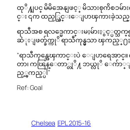
ထုိ႔ျပင္ မိမိအေနျဖင့္ မိသားစုကိစၥ
င္း ၎က ထည့္သြင္းေျပာၾကားခဲ့သည္
ရာသီအစ ရလဒ္မေကာင္းမႈမ်ားႏွင့္ပတ္သက္၍
ဆံုးျဖတ္ခ်က္ကုိ ရာသီကုန္မွသာ ၾကည့္
“ရာသီကုန္အေၾကာင္းပဲ ေျပာရေအာင္။
တာ၊ ကၽြန္ေတာ္တုိ႔ ဘယ္လုိ ေက်ာ္ျဖတ္
ည့္ၾကည့္ပါ”
Ref: Goal
Chelsea
EPL 2015-16