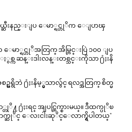
ံမည္ဟု ခ်ယ္ဆီးနည္းျပ ေမာ္ရင္ဟုိက ေျပာၾ
ဲမွာ ေမာ္ရင္ဟုိအတြက္ အိမ္ကြင္းပြဲ ၁၀၀ ျပ
့္ႏွစ္က ဆန္းဒါးလန္းတစ္သင္းကိုသာ ႐ံႈးနိ
ွိဘဲ ႐ံႈးနိမ့္မွသာလွ်င္ ရလဒ္အတြက္ စိတ္မ
႐ံႈးရင္ အျပင္ထြက္စားမယ္။ ဒီထက္ပုိၿ
ေသာက္ဆုိင္ ေလးငါးဆုိင္ေလာက္ရွိပါတယ္”