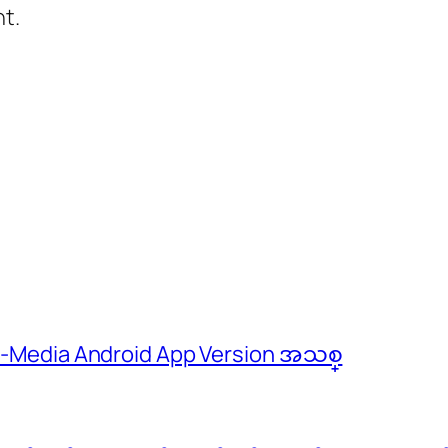
t.
 M-Media Android App Version အသစ္