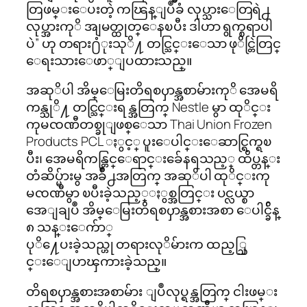
တြဖမ္းေပးတဲ့ ကၽြန္ျပဳခံ လုပ္သားေတြရဲ႕
လုပ္အားကုိ အျမတ္ထုတ္ေနၿပီး ဒါဟာ ရွက္စရာပါ
ပဲ” ဟု တရား႐ံုးသုိ႔ တင္သြင္းေသာ ဖုိင္တြဲတြင္
ေရးသားေဖာ္ျပထားသည္။
အဆုိပါ အိမ္ေမြးတိရစၦာန္အစာမ်ားကုိ အေမရိ
ကန္သုိ႔ တင္သြင္းရန္အတြက္ Nestle မွာ ထုိင္း
ကုမၸဏီတစ္ခုျဖစ္ေသာ Thai Union Frozen
Products PCL ႏွင့္ ပူးေပါင္းေဆာင္ရြက္ရၿ
ပီး၊ အေမရိကန္တြင္ေရာင္းခ်ေနရသည့္ ထိပ္တန္း
တံဆိပ္မ်ားမွ အခ်ိဳ႕အတြက္ အဆုိပါ ထုိင္းကု
မၸဏီမွာ ၿပီးခဲ့သည့္ႏွစ္အတြင္း ပင္လယ္စာ
အေျချပဳ အိမ္ေမြးတိရစၦာန္အစားအစာ ေပါင္ခ်ိန္
၈ သန္းေက်ာ္
ပုိ႔ေပးခဲ့သည္ဟု တရားလုိမ်ားက ထည့္သြ
င္းေျပာၾကားခဲ့သည္။
တိရစၦာန္အစားအစာမ်ား ျပဳလုပ္ရန္အတြက္ ငါးဖမ္း