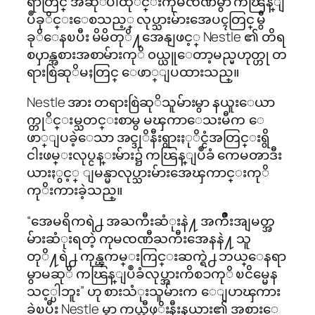
ရာတြင္ အဆုိပါထုိင္းကုမၸဏီမွာ ကၽြန္ျ
ပဳခုိင္းေစသည့္ လုပ္သားမ်ားအေပၚတြင္ မွီ
ခုိေနၿပီး မိမိတုိ႔အေနျဖင့္ Nestle ၏ တိရ
စၦာန္အစားအစာမ်ားကုိ ၀ယ္ယူေတာ့မည္မဟုတ္ဟု တ
ရားစြဲဆုိမႈတြင္ ေဖာ္ျပထားသည္။
Nestle အား တရားစြဲဆုိသူမ်ားမွာ နယူးေယာ
က္တုိင္းမ္သတင္းစာမွ မၾကာေသးမီက ေ
ဖာ္ျပခဲ့ေသာ အင္ဒုိနီးရွားႏုိင္ငံအတြင္းရွိ
ငါးဖမ္းလုပ္ငန္းမ်ား၌ ကၽြန္ျပဳခံ ကေမၻာဒီး
ယားႏွင့္ ျမန္မာလုပ္သားမ်ားအေၾကာင္းကုိ
ကုိးကားခဲ့သည္။
“အေမရိကရဲ႕ အႀကီးဆံုးနဲ႔ အက်ိဳးအျမတ္အ
မ်ားဆံုးရတဲ့ ကုမၸဏီႀကီးအေနနဲ႔ သူ
တုိ႔ရဲ႕ ကုန္ၾကမ္းကြင္းဆက္ရဲ႕ ဘယ္ေနရာ
မွာမဆုိ ကၽြန္ျပဳခံလုပ္အားကိစၥကုိ ၿငိမ္မေန
သင့္ပါဘူး” ဟု စားသံုးသူမ်ားက ေျပာၾကား
ခဲ့ၿပီး Nestle မွာ ကယ္လီဖုိးနီးနယား၏ အစားေ