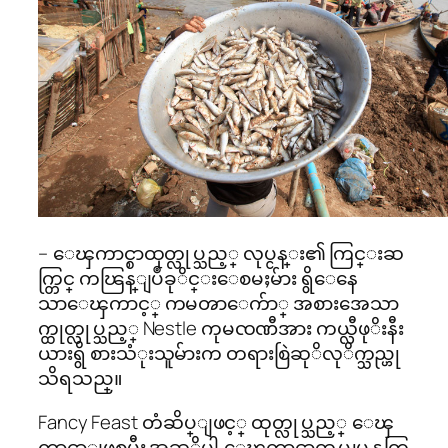
– ေၾကာင္စာထုတ္လုပ္သည့္ လုပ္ငန္း၏ ကြင္းဆ
က္တြင္ ကၽြန္ျပဳခုိင္းေစမႈမ်ား ရွိေနေ
သာေၾကာင့္ ကမၻာေက်ာ္ အစားအေသာ
က္ထုတ္လုပ္သည့္ Nestle ကုမၸဏီအား ကယ္လီဖုိးနီး
ယားရွိ စားသံုးသူမ်ားက တရားစြဲဆုိလုိက္သည္ဟု
သိရသည္။
Fancy Feast တံဆိပ္ျဖင့္ ထုတ္လုပ္သည့္ ေၾ
ကာင္စာျဖစ္ၿပီး အဆုိပါ ေၾကာင္စာထုပ္လုပ္ရန္အတြ