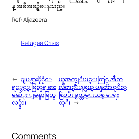
န္ အစီအစဥ္ရွိေနသည္။
Ref: Aljazeera
Refugee Crisis
←
ျမန္မာႏိုင္ငံေ
ယူအက္စ္အုိးပင္းတြင္ အီတ
ရးႏွင့္ ဖြတ္မရ ဓား
လီတင္းနစ္မယ္ ပန္နတၱာ ဗုိလ္
မဆံုး ျမန္မာမြတ္စ
စြဲၿပီး မွတ္တမ္းသစ္ ေရး
လင္မ္မ်ား
ထုိး
→
Comments