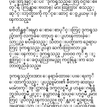
ပ္ေတြ ဖြင့္ေပး” “ဒုကၡသည္ေတြ ၀င္ပါေစ။
တုိရီ (ကြန္ဆာေဗးတစ္) မ်ား ထြက္သြား” စသည့္
ဆုိင္းဘုတ္မ်ားကို ကုိင္ေဆာင္ ေ၀ွ႕ယမ္း ခဲ့
ၾကသည္။
ၿဗိတိန္အစုိးရမွာ ေစာေစာပုိင္းတြင္ ဒုကၡသ
ည္မ်ားကို လက္မခံေတာ့ဟု ေျပာၾကားခဲ့ေ
သာ္လည္ ၿပီးခဲ့သည့္ သီတင္းပတ္မ်ားက ဥေရာပ
တြင္ ဒုကၡသည္ျပႆနာ ႀကီးထြားလာျခ
င္းေၾကာင့္ ဒုကၡသည္ ၂၀၀၀၀ ကုိ ၅ ႏွ
စ္အတြင္း ေခၚယူသြားမည္ဟု ကင္မရြန္းက သေ
ဘာတူညီခဲ့သည္။
ဒုကၡသည္မ်ားအား ေနရာခ်ထားေပးေရးကုိ
ေထာက္ခံသည့္ ျပည္သူမ်ား၏ ခ်ီတက္ ဆႏၵျပ
မႈမ်ားကုိ အုိင္ယာလန္ရွိ ဒက္ဗလင္ၿမိဳ႕၊ ဟန္ေဂရီရွိ
ဘူဒါပတ္စ္ၿမိဳ႕ႏွင့္ နယ္သာလန္ရွိ သယ္ေဟ့ဂ္ၿမိဳ႕မ်ား
တြင္ ျပဳလုပ္ခဲ့ၾကသည္။ ထုိ႔ျပင္ ဥေရာပရွိ
အျခားေသာ ႏုိင္ငံမ်ားတြင္လည္း ျပဳလုပ္သြားရ