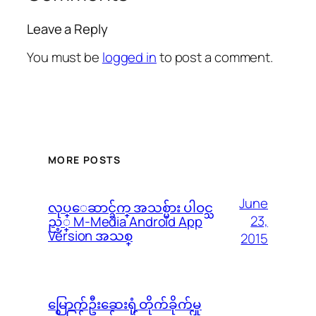
Leave a Reply
You must be
logged in
to post a comment.
MORE POSTS
June
လုပ္ေဆာင္ခ်က္ အသစ္မ်ား ပါဝင္သ
23,
ည့္ M-Media Android App
Version အသစ္
2015
မြောက်ဦးဆေးရုံ တိုက်ခိုက်မှု