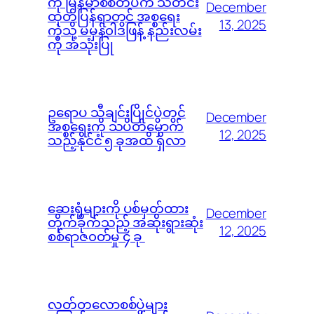
ကို မြန်မာစစ်တပ်က သတင်း
December
ထုတ်ပြန်ရာတွင် အစ္စရေး
13, 2025
ကဲ့သို့ မမှန်၀ါဒဖြန့် နည်းလမ်း
ကို အသုံးပြု
ဥရောပ သီချင်းပြိုင်ပွဲတွင်
December
အစ္စရေးကို သပိတ်မှောက်
12, 2025
သည့်နိုင်ငံ ၅ ခုအထိ ရှိလာ
ဆေးရုံများကို ပစ်မှတ်ထား
December
တိုက်ခိုက်သည့် အဆိုးရွားဆုံး
12, 2025
စစ်ရာဇ၀တ်မှု ၄ ခု
လတ်တလောစစ်ပွဲများ