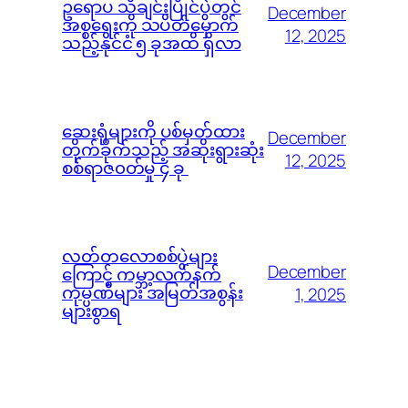
ဥရောပ သီချင်းပြိုင်ပွဲတွင်
December
အစ္စရေးကို သပိတ်မှောက်
12, 2025
သည့်နိုင်ငံ ၅ ခုအထိ ရှိလာ
ဆေးရုံများကို ပစ်မှတ်ထား
December
တိုက်ခိုက်သည့် အဆိုးရွားဆုံး
12, 2025
စစ်ရာဇ၀တ်မှု ၄ ခု
လတ်တလောစစ်ပွဲများ
December
ကြောင့် ကမ္ဘာ့လက်နက်
ကုမ္ပဏီများ အမြတ်အစွန်း
1, 2025
များစွာရ