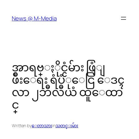
Skip
to
News @ M-Media
content
အာရဗ္ႏိုင္ငံမ်ား ဖြံျ
ဖိဳးေရး ရံပံုေငြ ေဒၚ
လာ ၂ဘီလီယံ ထူေထာ
င္
Written by
ေတာသား
in
သတင္းမ်ား