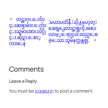
←
ကင္ညာက ေက်ာ
“မဟာပတၱနီ (သို႔မဟုတ္)
င္းဆရာမ်ား ေက်ာ
အေရွ႕ေတာင္အာရွကို အစၥ
င္းသူမ်ားအား လိင္ပို
လာမ့္ေရာင္ဝါ ထည္ေစ
င္း ဆိုင္ရာ ေစာ္
ခဲ့ေသာ ဘူမိနက္သန္တစ္ခု”
→
ကားေန
Comments
Leave a Reply
You must be
logged in
to post a comment.