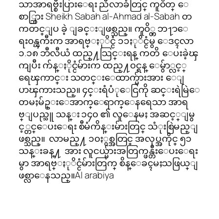
သာအာရဗ္စီးပြားေရး ညီလာခံတြင္ ကူ၀ိတ္ ေ
စာ္ဘြား Sheikh Sabah al-Ahmad al-Sabah တ
ကတင္ျပ ခဲ့ ျခင္းျဖစ္သည္။ ကူ၀ိ္တ္ ဘ႑ာေ
ရး၀န္ၾကီးက အာရဗ္ႏုိင္ငံ ၁၁ႏုိင္ငံမွ ေဒၚလာ
၁.၁၈ ဘီလီယံ ထည္႔သြင္းရန္ ကတိ ေပးခဲ့ၾ
ကျပီး က်န္ႏိုင္ငံမ်ားက ထည္႔၀င္ရန္ ေမွ်ာ္လင့္
ရေၾကာင္း သတင္းေထာက္မ်ားအား ေျ
ပာၾကားသည္။ ၄င္းရံပံုေငြကို ဆင္းရဲမြဲေ
တမႈမ်ဥ္းေအာက္ေရာက္ေနရေသာ အာရ
ဗ္ျပည္သူ သန္း ၁၄၀ ၏ လူေနမႈ အဆင့္ျမွ
င့္တင္ေပးေရး စီမံကိန္းမ်ားတြင္ သံုးစြဲမည္ျ
ဖစ္သည္။ လာမည္႔ ၁၀ႏွစ္အတြင္ အလုပ္အကိုင္ ၅၁
သန္းခန္႔ အား လူငယ္မ်ားအတြက္ဖန္တီးေပးေရး
မွာ အာရဗ္ႏုိင္ငံမ်ားတြက္ စိန္ေခၚမႈသဖြယ္ျ
ဖစ္လာေနသည္။Al arabiya