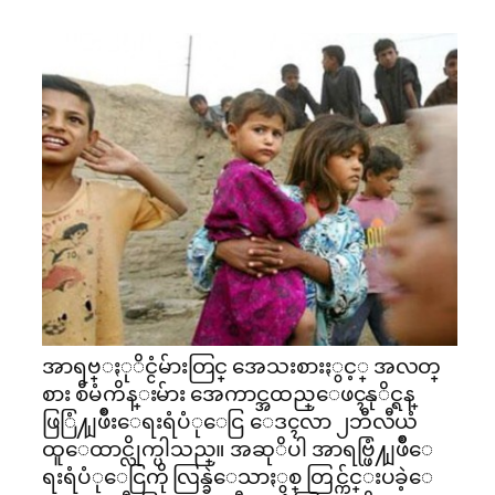
အာရဗ္ႏုိင္ငံမ်ားတြင္ အေသးစားႏွင့္ အလတ္
စား စီမံကိန္းမ်ား အေကာင္အထည္ေဖၚနုိင္ရန္
ဖြြံ႔ျဖိဳးေရးရံပံုေငြ ေဒၚလာ ၂ဘီလီယံ
ထူေထာင္လိုက္ပါသည္။ အဆုိပါ အာရဗ္ဖြံ႔ျဖိဳေ
ရးရံပံုေငြကို လြန္ခဲေသာႏွစ္ တြင္က်င္းပခဲ့ေ