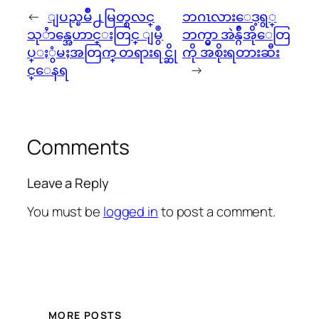
←
ျပည္ၿမိဳ႕ မြတ္စလင္
ဘဂၤလားေဒ့ရွ္
သုႆာန္အေဟာင္းတြင္ ျမွဳ
ဘက္မွာ အဲန္ဂ်ီအိုေတြ
ပ္ႏွံမႈအတြက္ တရားရင္ဆို
ကို အစိုးရတားဆီး
င္ေနရ
→
Comments
Leave a Reply
You must be
logged in
to post a comment.
MORE POSTS