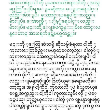
အားထားရာ၊ ငါ တို ့သစၥာထားရာ၊ ငါတို ့အလု
ပ္အေကြ်းျပဳရာေျမဆိုတာ။ ေျပာရေပါင္း
လည္းမ်ားျပီ။ ေတာင္းပန္ရေပါင္းလည္း
မ်ားျပီ။ ေအာက္က်ိဳ ့ ႏွိမ့္ခ်ရေပါင္း လည္း
မ်ားျပီ။ မင္းတို ့ေျခဖက္နမ္းျပီး ေတာင္းပ
န္ေတာင္ အားရေက်နပ္က်မယ္မထင္ဘူး။
မင္းတို ့ေတြ ဆဲသမွ် ဆိုသမွ်ခံရတာ ငါတို ့
ကုလားေတြခ်ည္း မဟုတ္ေတာ့ဘူး။ ငါတုိ ့
ဘုရားလည္း အေစာ္ကားခံရေပါင္းမ်ားျပီ။ ငါ
တို ့ သည္းခံေနသေလာက္၊ ႏွဳတ္ပိတ္ျပီး ေ
နေပးေနသေလာက္ မင္းတို ့ဘက္က အားမရေ
သးဘဲ ပိုလို ့ေတာင္ ဆိုးလာေနေတာ့ ငါတို ့
လည္း ျမန္မာဆိုျပီး ဇြတ္ခံယူေနစရာမလိုေ
တာ့ဘူး။ အခု ငါ့ကိုငါ ကုလားလို ့ပဲ ခံယူတယ္။
ေရွ့ဆက္လည္း ငါ့ကိုငါ ကုလားလူမ်ိဳး လို ့ ပဲေ
ခၚမယ္။ ဟုတ္တယ္ေလ။ ငါတို ့က ျမန္မာျဖစ္ခ်င္
ပါတယ္ဆိုျပီး ေျပာေနတာ မင္းတို ့က မွ လ