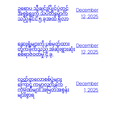
ဥရောပ သီချင်းပြိုင်ပွဲတွင်
December
အစ္စရေးကို သပိတ်မှောက်
12, 2025
သည့်နိုင်ငံ ၅ ခုအထိ ရှိလာ
ဆေးရုံများကို ပစ်မှတ်ထား
December
တိုက်ခိုက်သည့် အဆိုးရွားဆုံး
12, 2025
စစ်ရာဇ၀တ်မှု ၄ ခု
လတ်တလောစစ်ပွဲများ
December
ကြောင့် ကမ္ဘာ့လက်နက်
ကုမ္ပဏီများ အမြတ်အစွန်း
1, 2025
များစွာရ