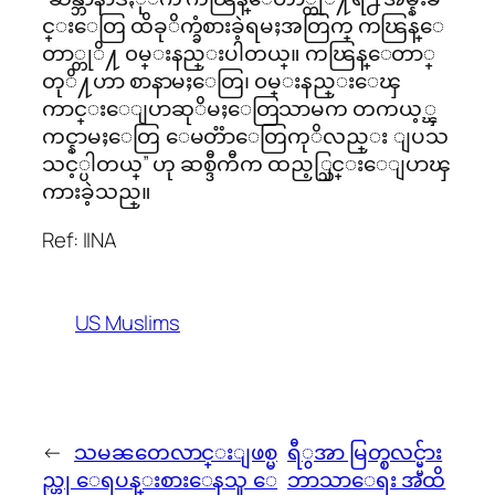
င္းေတြ ထိခုိက္ခံစားခဲ့ရမႈအတြက္ ကၽြန္ေ
တာ္တုိ႔ ၀မ္းနည္းပါတယ္။ ကၽြန္ေတာ္
တုိ႔ဟာ စာနာမႈေတြ၊ ၀မ္းနည္းေၾ
ကာင္းေျပာဆုိမႈေတြသာမက တကယ့္ၾ
ကင္နာမႈေတြ ေမတၱာေတြကုိလည္း ျပသ
သင့္ပါတယ္” ဟု ဆစ္ဒီကီက ထည့္သြင္းေျပာၾ
ကားခဲ့သည္။
Ref: IINA
US Muslims
←
သမၼတေလာင္းျဖစ္မ
ရီွအာ မြတ္စလင္မ္မ်ား
ည္ဟု ေရပန္းစားေနသူ ေ
ဘာသာေရး အထိ