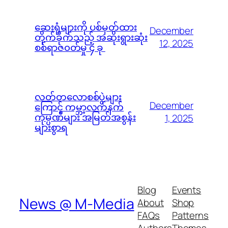
ဆေးရုံများကို ပစ်မှတ်ထား
December
တိုက်ခိုက်သည့် အဆိုးရွားဆုံး
12, 2025
စစ်ရာဇ၀တ်မှု ၄ ခု
လတ်တလောစစ်ပွဲများ
December
ကြောင့် ကမ္ဘာ့လက်နက်
ကုမ္ပဏီများ အမြတ်အစွန်း
1, 2025
များစွာရ
Blog
Events
News @ M-Media
About
Shop
FAQs
Patterns