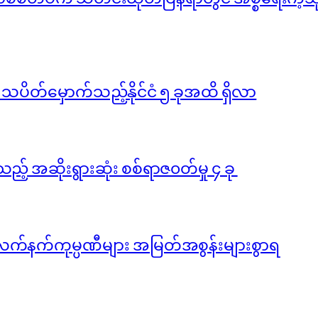
ို သပိတ်မှောက်သည့်နိုင်ငံ ၅ ခုအထိ ရှိလာ
ည့် အဆိုးရွားဆုံး စစ်ရာဇ၀တ်မှု ၄ ခု
လက်နက်ကုမ္ပဏီများ အမြတ်အစွန်းများစွာရ