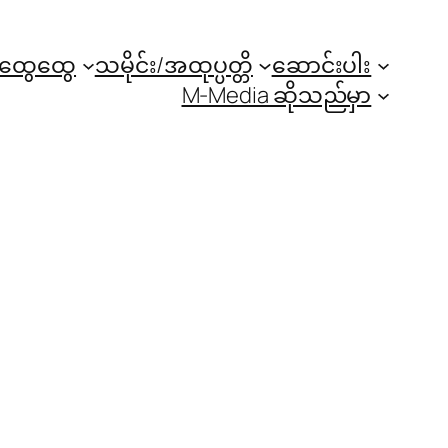
အထွေထွေ
သမိုင်း/အထုပ္ပတ္တိ
ဆောင်းပါး
M-Media ဆိုသည်မှာ