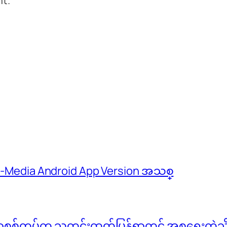
 M-Media Android App Version အသစ္
်မာစစ်တပ်က သတင်းထုတ်ပြန်ရာတွင် အစ္စရေးကဲ့သို့ 