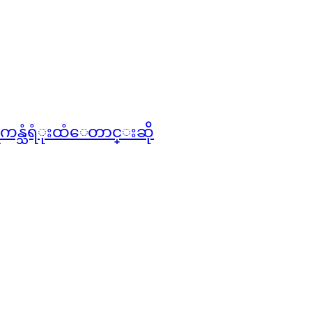
ိကန္သံရံုးထံေတာင္းဆို