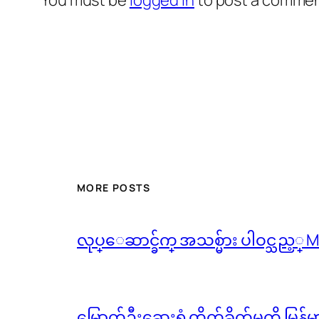
MORE POSTS
လုပ္ေဆာင္ခ်က္ အသစ္မ်ား ပါဝင္သည့္
မြောက်ဦးဆေးရုံ တိုက်ခိုက်မှုကို မြန