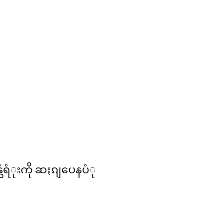
သံရံုးကို ဆႏၵျပေနပံု