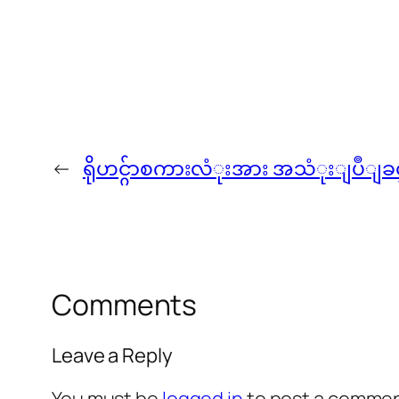
←
ရိုဟင္ဂ်ာစကားလံုးအား အသံုးျပဳျခင
Comments
Leave a Reply
You must be
logged in
to post a commen