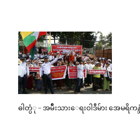
ဓါတ္ပံု – အမ်ိဳးသားေရးဝါဒီမ်ား အေမရိကန္