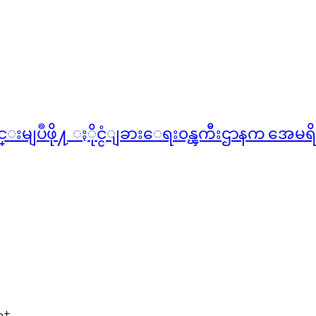
္းမျပဳဖို႔ ႏိုင္ငံျခားေရး၀န္ၾကီးဌာနက အေမရ
t.