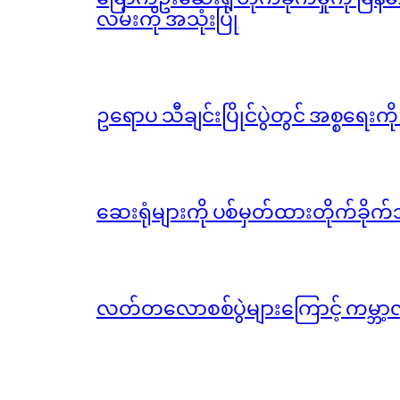
လမ်းကို အသုံးပြု
ဥရောပ သီချင်းပြိုင်ပွဲတွင် အစ္စရေးက
ဆေးရုံများကို ပစ်မှတ်ထားတိုက်ခိုက်သ
လတ်တလောစစ်ပွဲများကြောင့် ကမ္ဘာ့