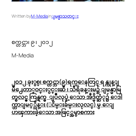
Written by
M-Media
in
ျမန္မာသတင္း
စက္တင္ဘာ၊ ၉ ၊ ၂၀၁၂
M-Media
၂၀၁၂ ခုႏွစ္၊ စက္တင္ဘာ(၉)ရက္ေနတြင္ ရန္ကုန္ျ
မိဳ႕ေတာ္ဝင္ႏွင္းဆီ ၊ သီရိခန္းမ၌ ျမန္မာမြ
တ္စလင္မ္ ကြန္ရက္မွ ျပဳလုပ္ခဲ့ေသာ အီဒ္မိတ္ဆံု၌ ေဒါ
က္တာျမင့္သိန္း (ျငိမ္းခ်မ္းလုလင္) မွ ေျ
ပာၾကားခဲ့ေသာ အဖြင့္အမွာစကား