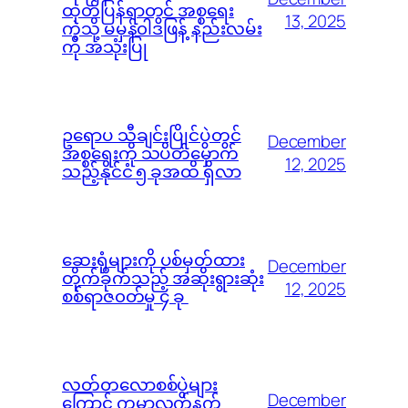
ထုတ်ပြန်ရာတွင် အစ္စရေး
13, 2025
ကဲ့သို့ မမှန်၀ါဒဖြန့် နည်းလမ်း
ကို အသုံးပြု
ဥရောပ သီချင်းပြိုင်ပွဲတွင်
December
အစ္စရေးကို သပိတ်မှောက်
12, 2025
သည့်နိုင်ငံ ၅ ခုအထိ ရှိလာ
ဆေးရုံများကို ပစ်မှတ်ထား
December
တိုက်ခိုက်သည့် အဆိုးရွားဆုံး
12, 2025
စစ်ရာဇ၀တ်မှု ၄ ခု
လတ်တလောစစ်ပွဲများ
December
ကြောင့် ကမ္ဘာ့လက်နက်