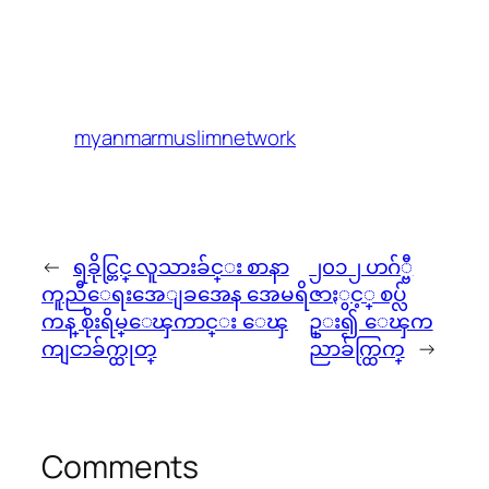
myanmarmuslimnetwork
←
ရခိုင္တြင္ လူသားခ်င္း စာနာ
၂၀၁၂ ဟဂ်္ဗီ
ကူညီေရးအေျခအေန အေမရိ
ဇာႏွင့္ စပ္လ်
ကန္ စိုးရိမ္ေၾကာင္း ေၾ
ဥ္း၍ ေၾက
ကျငာခ်က္ထုတ္
ညာခ်က္ထြက္
→
Comments