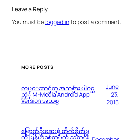
Leave a Reply
You must be
logged in
to post a comment.
MORE POSTS
June
လုပ္ေဆာင္ခ်က္ အသစ္မ်ား ပါဝင္သ
23,
ည့္ M-Media Android App
Version အသစ္
2015
မြောက်ဦးဆေးရုံ တိုက်ခိုက်မှု
ကို မြန်မာစစ်တပ်က သတင်း
December