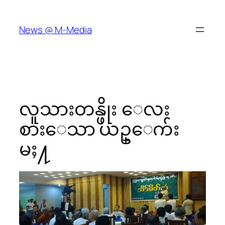
Skip
to
News @ M-Media
content
လူသားတန္ဖိုး ေလး
စားေသာ ယဥ္ေက်း
မႈ႔