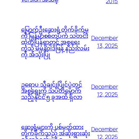
2015
မြောက်ဦးဆေးရုံ တိုက်ခိုက်မှု
ကို မြန်မာစစ်တပ်က သတင်း
December
ထုတ်ပြန်ရာတွင် အစ္စရေး
13, 2025
ကဲ့သို့ မမှန်၀ါဒဖြန့် နည်းလမ်း
ကို အသုံးပြု
ဥရောပ သီချင်းပြိုင်ပွဲတွင်
December
အစ္စရေးကို သပိတ်မှောက်
12, 2025
သည့်နိုင်ငံ ၅ ခုအထိ ရှိလာ
ဆေးရုံများကို ပစ်မှတ်ထား
December
တိုက်ခိုက်သည့် အဆိုးရွားဆုံး
12, 2025