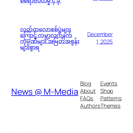
စစ်ရာဇ၀တ်မှု ၄ ခု
လတ်တလောစစ်ပွဲများ
December
ကြောင့် ကမ္ဘာ့လက်နက်
ကုမ္ပဏီများ အမြတ်အစွန်း
1, 2025
များစွာရ
Blog
Events
News @ M-Media
About
Shop
FAQs
Patterns
Authors
Themes