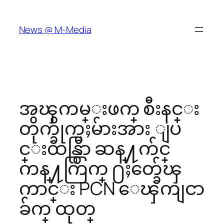
Skip
to
News @ M-Media
content
အၾကမ္းဖက္ စီးနင္း
တိုက္ခိုက္မႈမ်ားအား ျပ
င္းထန္စြာ ဆန္႔က်င္
ကန္႔ကြက္ ႐ႈတ္ခ်ေၾ
ကာင္း PCN ေၾကျငာ
ခ်က္ ထုတ္