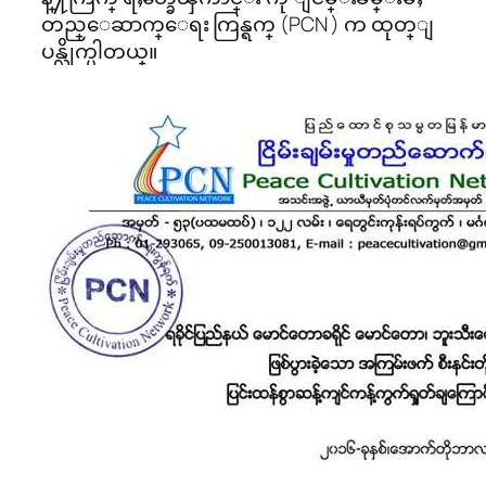
တည္ေဆာက္ေရး ကြန္ရက္ (PCN ) က ထုတ္ျ
ပန္လိုက္ပါတယ္။