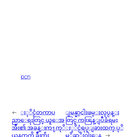
pcn
←
ႏုိင္ငံတကာပ
ျမန္မာ့ငါးဖမ္းလုပ္ငန္း
ညာေရးတြင္ ယူေအ
တြင္ ကၽြန္ျပဳခံရမႈ
အီး၏ အခန္းက႑ကုိ
ႏုိင္ငံရပ္ျခားထက္ ပုိ
ယူနက္စကို ခ်ီးက်ဴး
မုိဆုိး၀ါးေန
→