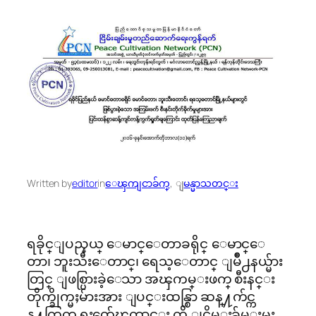
Written by
editor
in
ေၾကျငာခ်က္
, 
ျမန္မာသတင္း
ရခိုင္ျပည္နယ္ ေမာင္ေတာခရိုင္ ေမာင္ေ
တာ၊ ဘူးသီးေတာင္၊ ရေသ့ေတာင္ ျမိဳ႕နယ္မ်ား
တြင္ ျဖစ္ပြားခဲ့ေသာ အၾကမ္းဖက္ စီးနင္း
တိုက္ခိုက္မႈမ်ားအား ျပင္းထန္စြာ ဆန္႔က်င္က
န္႔ကြက္ ရႈတ္ခ်ေၾကာင္း ကို ျငိမ္းခ်မ္းမႈ