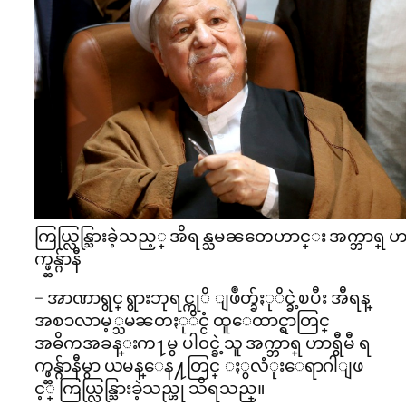
ကြယ္လြန္သြားခဲ့သည့္ အိရန္သမၼတေဟာင္း အက္ဘာရ္ ဟာ
က္ဖ္ဆန္ဂ်ာနီ
– အာဏာရွင္ ရွားဘုရင္ကုိ ျဖဳတ္ခ်ႏုိင္ခဲ့ၿပီး အီရန္
အစၥလာမ့္သမၼတႏုိင္ငံ ထူေထာင္ရာတြင္
အဓိကအခန္းက႑မွ ပါ၀င္ခဲ့သူ အက္ဘာရ္ ဟာရွီမီ ရ
က္ဖ္ဆန္ဂ်ာနီမွာ ယမန္ေန႔တြင္ ႏွလံုးေရာဂါျဖ
င့္ ကြယ္လြန္သြားခဲ့သည္ဟု သိရသည္။