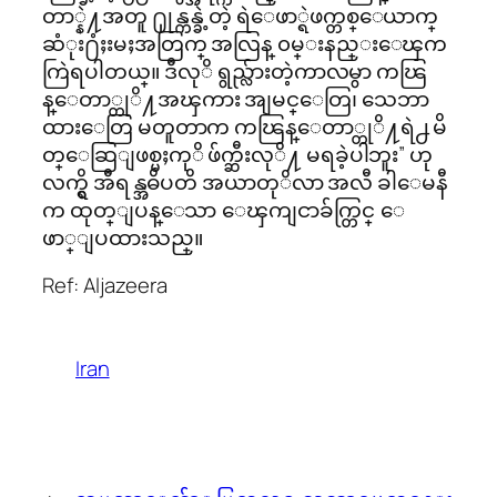
တာ္နဲ႔အတူ ႐ုုန္ကန္ခဲ့တဲ့ ရဲေဖာ္ရဲဖက္တစ္ေယာက္
ဆံုး႐ံႈးမႈအတြက္ အလြန္ ၀မ္းနည္းေၾက
ကြဲရပါတယ္။ ဒီလုိ ရွည္လ်ားတဲ့ကာလမွာ ကၽြ
န္ေတာ္တုိ႔အၾကား အျမင္ေတြ၊ သေဘာ
ထားေတြ မတူတာက ကၽြန္ေတာ္တုိ႔ရဲ႕ မိ
တ္ေဆြျဖစ္မႈကုိ ဖ်က္ဆီးလုိ႔ မရခဲ့ပါဘူး” ဟု
လက္ရွိ အီရန္အဓိပတိ အယာတုိလာ အလီ ခါေမနီ
က ထုတ္ျပန္ေသာ ေၾကျငာခ်က္တြင္ ေ
ဖာ္ျပထားသည္။
Ref: Aljazeera
Iran