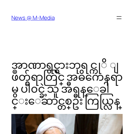
Skip
to
News @ M-Media
content
အာဏာရွင္ရွားဘုရင္ကုိ ျ
ဖဳတ္ခ်ရာတြင္ အဓိကေနရာ
မွ ပါ၀င္ခဲ့သူ အီရန္ေခါ
င္းေဆာင္တစ္ဦး ကြယ္လြန္