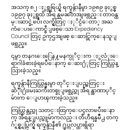
အသက္ ၈၂ ႏွစ္အရြယ္ရွိ ရက္ဖ္ဆန္ဂ်ာနီမွာ ၁၉၈၉ ခုႏွစ္မွ
၁၉၉၇ ခုႏွစ္အထိ အီရန္သမၼတအျဖစ္လည္း တာ၀န္ထ
မ္းဆာင္ခဲ့ၿပီး လက္ရွိတြင္ ႏုိင္ငံေတာ္ အႀ
ကံေပးေကာင္စီျဖစ္ေသာ Expediency
Council တြင္ ဥကၠဌအျဖစ္ ေဆာင္ရြက္ေနသူျ
ဖစ္သည္။
၎မွာ တနဂၤေႏြေန႔မနက္ပုိင္းက ႏွလံုးေ
ရာဂါခံစားခဲ့ရၿပီေနာက္ ေဆး႐ံုတြင္ ကြယ္လြန္
သြားခဲ့သည္။
ရက္ဖ္ဆန္ဂ်ာနီကြယ္လြန္မႈမွာ တုိင္းျပည္အတြင္း
ဆံုး႐ံႈးမႈႀကီးတစ္ခုျဖစ္သည္ဟု အီရန္အာဏာပုိင္
မ်ားက ေျပာၾကားခဲ့သည္။
ကြယ္လြန္သည္ဟု သတင္းထြက္ေပၚလာၿပီးေနာ
က္ အီရန္ျပည္သူမ်ာကလည္း တီဟီရန္ၿမိဳ႕ တက္
ဂ်္ရစ္ရွ္ရပ္ကြက္ရွိ ရက္ဖ္ဆန္ဂ်ာနီ၏ ႐ုပ္ကလပ္ထားရွိရာ