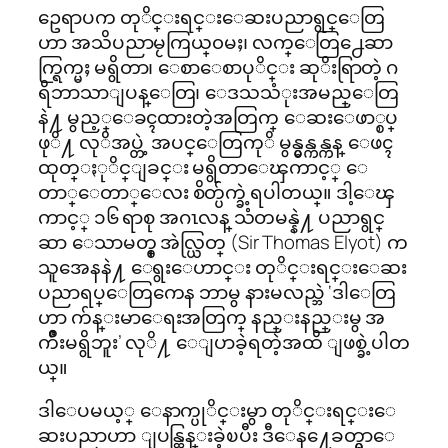
ဥေရာပက တုိင္းရင္းေဆးပညာရွင္ေတြ
ဟာ အသိပညာမႂကြယ္၀မႈ၊ လက္ေတြ႕ေဆာ
က္ရြက္မႈ မရွိတာ၊ ေစာေစာပုိင္း ဆုိးရြာတဲ့ ဂ
ရိဘာသာျပန္ေတြ၊ ေဒသသံုးအမည္ေတြ
နဲ႔ မွည့္ေခၚထားတဲ့အတြက္ ေဆးေဖာ္စပ္
ဖုိ႔ လုိအပ္တဲ့ အပင္ေတြကုိ မွန္မွန္ကန္ကန္ ေဖၚ
ထုတ္ႏုိင္ျခင္း မရွိတာေၾကာင့္ ေ
တာ္ေတာ္ေလး စိတ္ပ်က္ခဲ့ရပါတယ္။ ဒါ့ေၾ
ကာင့္ ၁၆ ရာစု အဂၤလန္ သံတမန္နဲ႔ ပညာရွင္
ဆာ ေသာမတ္စ္ အဲလ္ယြတ္ (Sir Thomas Elyot) က
သူအေနနဲ႔ ေရွးေဟာင္း တုိင္းရင္းေဆး
ပညာရပ္ေတြကေန ဘာမွ နားမလည္ဘဲ ‘ဒါေတြ
ဟာ က်န္းမာေရးအတြက္ နည္းနည္းမွ အ
က်ိဳးမရွိဘူး’ လုိ႔ ေျပာခဲ့ရတဲ့အထိ ျဖစ္ခဲ့ပါတ
ယ္။
ဒါေပမယ့္ ေနာက္ပုိင္းမွာ တုိင္းရင္းေ
ဆးပညာဟာ ျပန္ထြန္းခဲ့ၿပီး ဒီေန႔ေခတ္မွာေ