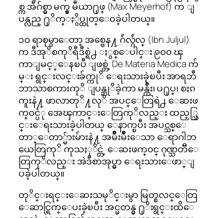
စ္က အီဂ်စ္မွာ မက္စ္ မီယာ႐ုဖ္ (Max Meyerhof) က ျ
ပန္လည္ ႐ုိက္ႏွိပ္ထုတ္ေ၀ခဲ့ပါတယ္။
၁၀ ရာစုမွာေတာ့ အစ္ဗေန႔ ဂ်ဴလ္ဂ်ဴလ္ (Ibn Juljul)
က ဒီအုိစကုိရီဒီစ္ရဲ႕ ႏွစ္ေပါင္း ၉၀၀ ၾ
ကာျမင့္ေနၿပီ ျဖစ္တဲ့ De Materia Medica က်
မ္း ရွင္းလင္းခ်က္ကုိ ေရးသားခဲ့ၿပီး အာရဘီ
ဘာသာစကားကုိ ျပန္ဆုိခဲ့ကာ မန္က်ီး၊ ပ႐ုပ္၊ စႏၵ
ကူးနဲ႔ ဖာလာတုိ႔လုိ အပင္ေတြရဲ႕ ေဆးဖ
က္၀င္ပံု အေၾကာင္းေတြကုိလည္း ထည့္သြ
င္းေရးသားခဲ့ပါတယ္ ေနာက္ၿပီး အပင္သစ္ေ
တာ္ေတာ္မ်ားမ်ားနဲ႔ အမ်ိဳးမ်ိဳးေသာ ေရာဂါဘ
ယေတြကုိ ကုသႏုိင္တဲ့ ေဆးဖက္၀င္ ဂုဏ္သတၱိေ
တြကုိလည္း အဲဒီစာအုပ္မွာ ေရးသားေဖာ္ျ
ပခဲ့ပါတယ္။
တုိင္းရင္းေဆးသမုိင္းမွာ မြတ္စလင္ေတြ
ေဆာင္ရြက္ေပးခဲ့ၿပီး အင္မတန္မွ ႐ုိးရွင္းထိေ