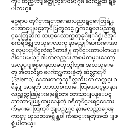
ကုိ တည္းျဖတ္ထုတ္ေ၀မႈ ၇၈ ႀကိမ္အထိ ရွိခဲ့
ပါတယ္။
ဥေရာပ တုိင္းရင္းေဆးပညာရွင္ေတြရဲ႕
ေအာင္ျမင္မႈကုိ မြတ္စလင္ ႐ုကၡေဗဒပညာရွ
င္ေတြဆီက ဘယ္ေလာက္အတုခုိးႏုိင္လဲ၊ ဒီအုိ
စကိုရီဒီစ္ကို ဘယ္ေလာက္ နာမည္ပုိႀကီးေအာ
င္ လုပ္ႏုိင္မလဲဆုိတာနဲ႔ တုိင္းတာပါတယ္။
ဒါေပမယ့္ ဒါဟာလည္း အၿမဲတမ္းေတာ့
အလုပ္ျဖစ္ေနတာမဟုတ္ပါဘူး။ အလယ္ေခ
တ္ အီတလီမွာ ေက်ာ္ၾကားခဲ့တဲ့ ဆဲလ္လာႏုိ
(Salerno) ေဆးတကၠသုိလ္ႀကီးဟာ လက္တင္၊ ဂ
ရိနဲ႔ အာရဘီ ဘာသာစကားေတြအေပၚမွာ နား
လည္တတ္ကၽြမ္းမႈမရွိတာ၊ ဘာသာျပန္ေပၚ
ဘာသာျပန္ ထပ္ေနတဲ့ ဂရိတုိင္းရင္ေဆး
က်မ္းေတြကုိ အျပည့္အ၀ နားမလည္တာေၾ
ကာင့္ ၾသဇာအရွိန္အ၀ါ က်ဆင္းရတဲ့အထိ ျဖ
စ္ခဲ့ပါတယ္။