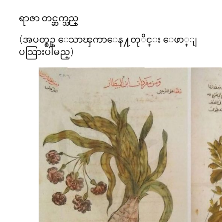
ရာဇာ တင္ဆက္သည္
(အပတ္စဥ္ ေသာၾကာေန႔တုိင္း ေဖာ္ျ
ပသြားပါမည္)