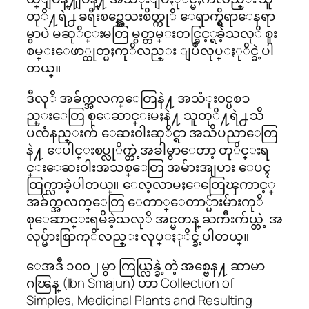
တုိ႔ရဲ႕ ခရီးစဥ္အေသးစိတ္ကုိ ေရာက္ရွိရာေနရာ
မွာပဲ မဆုိင္းမတြ မွတ္တမ္းတင္ခြင့္ရခဲ့သလုိ စူး
စမ္းေဖာ္ထုတ္မႈကုိလည္း ျပဳလုပ္ႏုိင္ခဲ့ပါ
တယ္။
ဒီလုိ အခ်က္အလက္ေတြနဲ႔ အသံုး၀င္ပစၥ
ည္းေတြ စုေဆာင္းမႈနဲ႔ သူတုိ႔ရဲ႕ သိ
ပၸံနည္းက် ေဆး၀ါးဆုိင္ရာ အသိပညာေတြ
နဲ႔ ေပါင္းစပ္လုိက္တဲ့အခါမွာေတာ့ တုိင္းရ
င္းေဆး၀ါးအသစ္ေတြ အမ်ားအျပား ေပၚ
ထြက္လာခဲ့ပါတယ္။ ေလ့လာမႈေတြေၾကာင့္
အခ်က္အလက္ေတြ ေတာ္ေတာ္မ်ားမ်ားကုိ
စုေဆာင္းရမိခဲ့သလုိ အင္မတန္ ႀကီးက်ယ္တဲ့ အ
လုပ္မ်ားစြာကုိလည္း လုပ္ႏုိင္ခဲ့ပါတယ္။
ေအဒီ ၁၀၀၂ မွာ ကြယ္လြန္ခဲ့တဲ့ အစ္ဗေန႔ ဆာမာ
ဂၽြန္ (Ibn Smajun) ဟာ Collection of
Simples, Medicinal Plants and Resulting