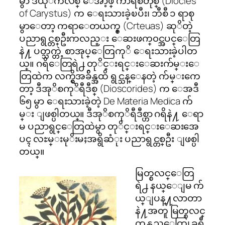
မွာ ဒီယုိကလီစ္ ေအာ့ဖ္ ကာရီစတုစ္ (Diocles
of Carystus) က ေရးသားခဲ့ၿပီး၊ ဘီစီ ၁ ရာစု
မွာေတာ့ ကရာေတယက္စ္ (Crteuas) ဆုိတဲ့
ပညာရွင္တစ္ဦးကလည္း ေဆးဖက္၀င္အပင္ေတြ
နဲ႔ ပတ္သက္တဲ့ စာအုပ္ေတြကုိ ေရးသားခဲ့ပါတ
ယ္။ ဂရိေတြရဲ႕ တုိင္းရင္းေဆးက်မ္းေ
တြထဲက လက္ရွိအခ်ိန္အထိ ရွင္သန္ေနတဲ့ က်မ္းကေ
တာ့ ဒီအုိစကုိရီဒီစ္ (Dioscorides) က ေအဒီ
၆၅ မွာ ေရးသားခဲ့တဲ့ De Materia Medica က်
မ္း ျဖစ္ပါတယ္။ ဒီအုိစကုိရီဒီစ္ဟာ ဂရိနဲ႔ ေရာ
မ ပညာရွင္ေတြထဲမွာ တုိင္းရင္းေဆးအေ
ပၚ လႊမ္းမုိးမႈအရွိဆံုး ပညာရွင္တစ္ဦး ျဖစ္ပါ
တယ္။
မြတ္စလင္ေတြ
ရဲ႕ နယ္ေျမ က်
ယ္ျပန္႔လာတာ
နဲ႔အတူ မြတ္စလင္
ကုန္သည္ေတြ၊ ခရီ