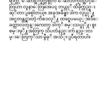
ရာက္တဲ့ ေဆာင္ရြက္ခ်က္တစ္ခုက ေဆးဘက္၀င္အပင္ေ
တြဟာ လူနာေတြအေပၚ ဘယ္လုိ ထိခိုက္လည္း
ဆုိတာျဖစ္ပါတယ္။ အခုအခ်ိန္မွာ ဒါက လုပ္ဖုိ႔
အင္မတန္ထင္ရွားတဲ့ ကိစၥလုိ႔ ထင္ရေပမယ့္ အဲဒီေ
ခတ္ကာလတုန္းကေတာ့ ဒါကုိ စမ္းသပ္ဖုိ႔၊ စူး
စမ္းဖုိ႔အတြက္ သိပၸံနည္းက် နည္းလ
မ္းေတြကုိသာ မွီခုိ အသံုးျပဳရတာပါ။