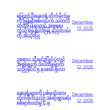
မြောက်ဦးဆေးရုံ တိုက်ခိုက်မှု
ကို မြန်မာစစ်တပ်က သတင်း
December
ထုတ်ပြန်ရာတွင် အစ္စရေး
13, 2025
ကဲ့သို့ မမှန်၀ါဒဖြန့် နည်းလမ်း
ကို အသုံးပြု
ဥရောပ သီချင်းပြိုင်ပွဲတွင်
December
အစ္စရေးကို သပိတ်မှောက်
12, 2025
သည့်နိုင်ငံ ၅ ခုအထိ ရှိလာ
ဆေးရုံများကို ပစ်မှတ်ထား
December
တိုက်ခိုက်သည့် အဆိုးရွားဆုံး
12, 2025
စစ်ရာဇ၀တ်မှု ၄ ခု