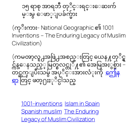
၁၅ ရာစု အာရဘီ တုိင္းရင္းေဆးက်
မ္းမွ ေဖာ္ျပခ်က္မ်ား
(ကုိးကား- National Geographic ၏ 1001
Inventions – The Enduring Legacy of Muslim
Civilization)
(ကမၻာ့လူ႕အဖြဲ႕အစည္းတြင္ ယေန႔တုိင္ရွ
င္က်န္ေနသည့္ မြတ္စလင္တုိ႔၏ အေမြအႏွစ္မ်ား –
တင္ဆက္ျပီးသမွ် အပုိင္းအားလံုးကို
ဤေန
ရာ
တြင္ ဖတ္႐ႈႏုိင္ပါသည္
1001-inventions
Islam in Spain
Spanish muslim
The Enduring
Legacy of Muslim Civilization