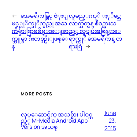
←
အေမရိကန္တြင္ ဗံုးျ
လူမည္းကုိ ႏုိင္သေ
ဖင့္တုိက္ခုိက္မည္ဟု အႀ
လာက္သတ္ရန္ စီစဥ္ထားသ
ကိမ္မ်ားစြာၿခိမ္းေျခာ
ည့္ လူျဖဴအစြန္းေ
က္သူမွာ ဂ်ဴးတစ္ဦးျဖစ္ေ
ရာက္ကုိ အေမရိကန္ တ
န
ရားစြဲ
→
MORE POSTS
June
လုပ္ေဆာင္ခ်က္ အသစ္မ်ား ပါဝင္သ
23,
ည့္ M-Media Android App
Version အသစ္
2015