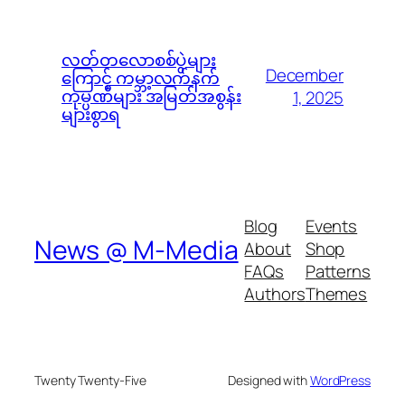
လတ်တလောစစ်ပွဲများ
December
ကြောင့် ကမ္ဘာ့လက်နက်
ကုမ္ပဏီများ အမြတ်အစွန်း
1, 2025
များစွာရ
Blog
Events
News @ M-Media
About
Shop
FAQs
Patterns
Authors
Themes
Twenty Twenty-Five
Designed with
WordPress