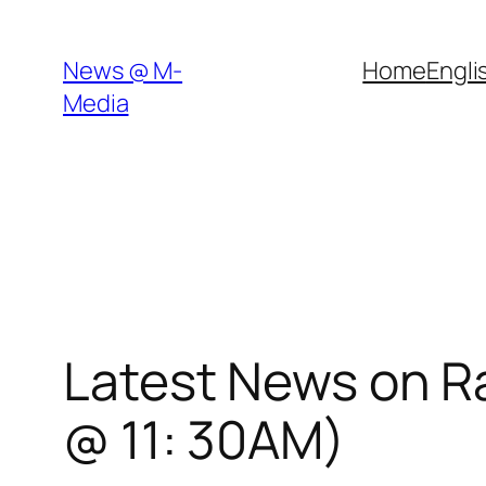
Skip
to
News @ M-
Home
Engli
content
Media
Latest News on Ra
@ 11: 30AM)