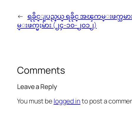
←
ရခိုင္ျပည္နယ္ ရခိုင္ အၾကမ္းဖက္
မ္းဖက္မႈမ်ား (၂၄-၁၀-၂၀၁၂)
Comments
Leave a Reply
You must be
logged in
to post a commen