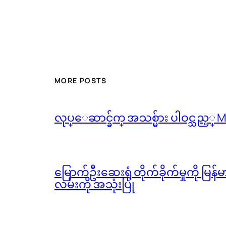
MORE POSTS
လုပ္ေဆာင္ခ်က္ အသစ္မ်ား ပါဝင္သည့္
မြောက်ဦးဆေးရုံ တိုက်ခိုက်မှုကို မြန
လမ်းကို အသုံးပြု