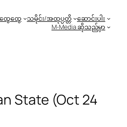
အထွေထွေ
သမိုင်း/အထုပ္ပတ္တိ
ဆောင်းပါး
M-Media ဆိုသည်မှာ
an State (Oct 24