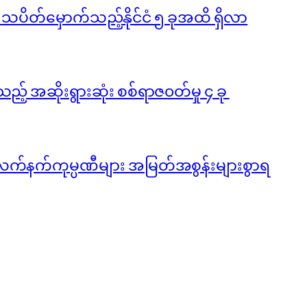
ို သပိတ်မှောက်သည့်နိုင်ငံ ၅ ခုအထိ ရှိလာ
ည့် အဆိုးရွားဆုံး စစ်ရာဇ၀တ်မှု ၄ ခု
လက်နက်ကုမ္ပဏီများ အမြတ်အစွန်းများစွာရ