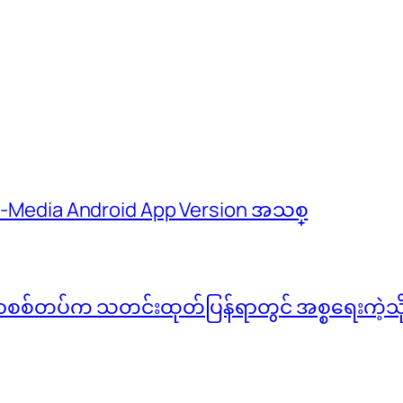
 M-Media Android App Version အသစ္
်မာစစ်တပ်က သတင်းထုတ်ပြန်ရာတွင် အစ္စရေးကဲ့သို့ 