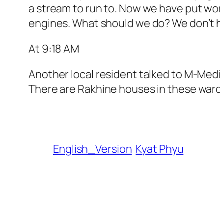
a stream to run to. Now we have put wo
engines. What should we do? We don’t ha
At 9:18 AM
Another local resident talked to M-Media
There are Rakhine houses in these wards
English_Version
Kyat Phyu