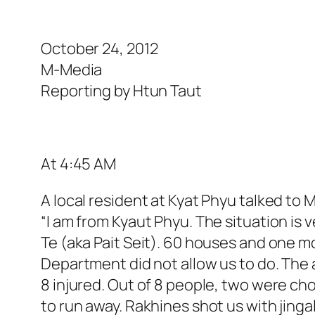
October 24, 2012
M-Media
Reporting by Htun Taut
At 4:45 AM
A local resident at Kyat Phyu talked to 
“I am from Kyaut Phyu. The situation is 
Te (aka Pait Seit). 60 houses and one m
Department did not allow us to do. The
8 injured. Out of 8 people, two were c
to run away. Rakhines shot us with jinga