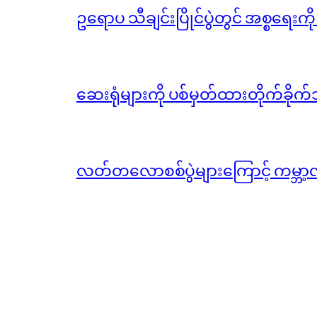
ဥရောပ သီချင်းပြိုင်ပွဲတွင် အစ္စရေးက
ဆေးရုံများကို ပစ်မှတ်ထားတိုက်ခိုက်သ
လတ်တလောစစ်ပွဲများကြောင့် ကမ္ဘာ့