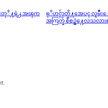
သမားတုိ႔ရဲ႕ အၾက
ရုိဟင္ဂ်ာတို႔အေပၚ လူမ်ဳိ
အကြက္ခ် စီစဥ္ခဲ႔ေလသလား
t.