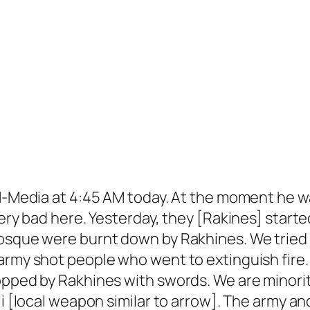
M-Media at 4:45 AM today. At the moment he was
very bad here. Yesterday, they [Rakines] start
osque were burnt down by Rakhines. We tried to
 army shot people who went to extinguish fir
hopped by Rakhines with swords. We are minori
li [local weapon similar to arrow]. The army a