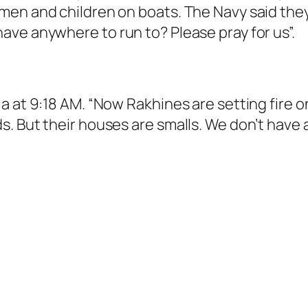
men and children on boats. The Navy said they
ve anywhere to run to? Please pray for us”.
 at 9:18 AM. “Now Rakhines are setting fire on
. But their houses are smalls. We don’t have