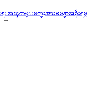
းေရး အၾကမ္းဖက္မႈအား ၿမန္မာအစိုးရမွ
။
→